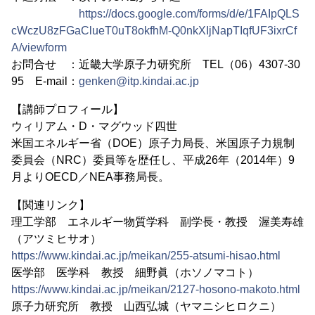
https://docs.google.com/forms/d/e/1FAIpQLS
cWczU8zFGaClueT0uT8okfhM-Q0nkXIjNapTIqfUF3ixrCf
A/viewform
お問合せ ：近畿大学原子力研究所 TEL（06）4307-30
95 E-mail：
genken@itp.kindai.ac.jp
【講師プロフィール】
ウィリアム・D・マグウッド四世
米国エネルギー省（DOE）原子力局長、米国原子力規制
委員会（NRC）委員等を歴任し、平成26年（2014年）9
月よりOECD／NEA事務局長。
【関連リンク】
理工学部 エネルギー物質学科 副学長・教授 渥美寿雄
（アツミヒサオ）
https://www.kindai.ac.jp/meikan/255-atsumi-hisao.html
医学部 医学科 教授 細野眞（ホソノマコト）
https://www.kindai.ac.jp/meikan/2127-hosono-makoto.html
原子力研究所 教授 山西弘城（ヤマニシヒロクニ）