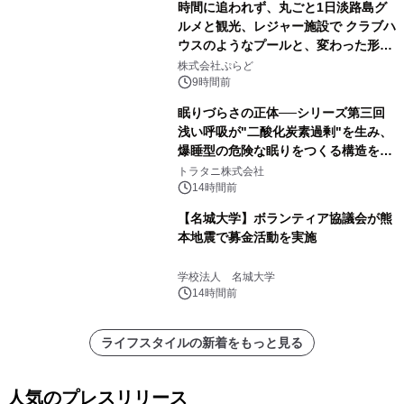
時間に追われず、丸ごと1日淡路島グ
ルメと観光、レジャー施設で クラブハ
ウスのようなプールと、変わった形の
サウナも 「THE BOXY AWAJI」のお
株式会社ぷらど
得な素泊まり連泊プランで
9時間前
眠りづらさの正体──シリーズ第三回
浅い呼吸が"二酸化炭素過剰"を生み、
爆睡型の危険な眠りをつくる構造を解
説
トラタニ株式会社
14時間前
【名城大学】ボランティア協議会が熊
本地震で募金活動を実施
学校法人 名城大学
14時間前
ライフスタイルの新着をもっと見る
人気のプレスリリース