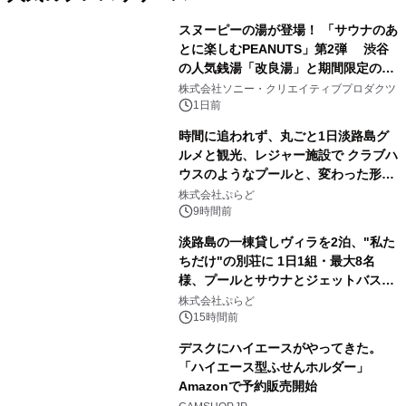
スヌーピーの湯が登場！ 「サウナのあ
とに楽しむPEANUTS」第2弾 渋谷
の人気銭湯「改良湯」と期間限定のコ
1
ラボレーション サウナイキタイコラ
株式会社ソニー・クリエイティブプロダクツ
ボグッズも発売決定！
1日前
時間に追われず、丸ごと1日淡路島グ
ルメと観光、レジャー施設で クラブハ
ウスのようなプールと、変わった形の
2
サウナも 「THE BOXY AWAJI」のお
株式会社ぷらど
得な素泊まり連泊プランで
9時間前
淡路島の一棟貸しヴィラを2泊、"私た
ちだけ"の別荘に 1日1組・最大8名
様、プールとサウナとジェットバス付
3
きで Villa Mon Temps AWAJIの連泊
株式会社ぷらど
素泊りプラン
15時間前
デスクにハイエースがやってきた。
「ハイエース型ふせんホルダー」
Amazonで予約販売開始
4