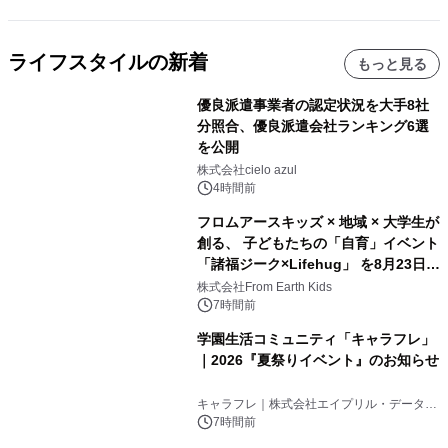
ライフスタイルの新着
もっと見る
優良派遣事業者の認定状況を大手8社
分照合、優良派遣会社ランキング6選
を公開
株式会社cielo azul
4時間前
フロムアースキッズ × 地域 × 大学生が
創る、 子どもたちの「自育」イベント
「諸福ジーク×Lifehug」 を8月23日
(日)開催
株式会社From Earth Kids
7時間前
学園生活コミュニティ「キャラフレ」
｜2026『夏祭りイベント』のお知らせ
キャラフレ｜株式会社エイプリル・データ・
デザインズ
7時間前