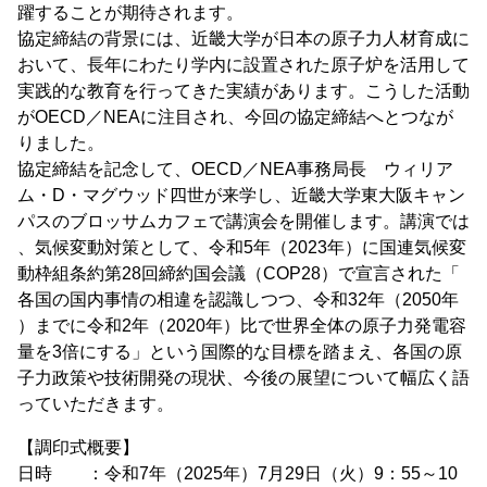
躍することが期待されます。
協定締結の背景には、近畿大学が日本の原子力人材育成に
おいて、長年にわたり学内に設置された原子炉を活用して
実践的な教育を行ってきた実績があります。こうした活動
がOECD／NEAに注目され、今回の協定締結へとつなが
りました。
協定締結を記念して、OECD／NEA事務局長 ウィリア
ム・D・マグウッド四世が来学し、近畿大学東大阪キャン
パスのブロッサムカフェで講演会を開催します。講演では
、気候変動対策として、令和5年（2023年）に国連気候変
動枠組条約第28回締約国会議（COP28）で宣言された「
各国の国内事情の相違を認識しつつ、令和32年（2050年
）までに令和2年（2020年）比で世界全体の原子力発電容
量を3倍にする」という国際的な目標を踏まえ、各国の原
子力政策や技術開発の現状、今後の展望について幅広く語
っていただきます。
【調印式概要】
日時 ：令和7年（2025年）7月29日（火）9：55～10