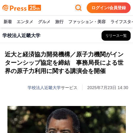
ログイン/会員登録
新着
エンタメ
グルメ
旅行
ファッション・美容
ライフスタ
学校法人近畿大学
リリース一覧
近大と経済協力開発機構／原子力機関がイン
ターンシップ協定を締結 事務局長による世
界の原子力利用に関する講演会を開催
学校法人近畿大学
サービス
2025年7月23日 14:30