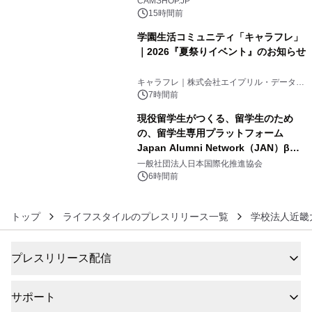
CAMSHOP.JP
15時間前
学園生活コミュニティ「キャラフレ」
｜2026『夏祭りイベント』のお知らせ
5
キャラフレ｜株式会社エイプリル・データ・
デザインズ
7時間前
現役留学生がつくる、留学生のため
の、留学生専用プラットフォーム
Japan Alumni Network（JAN）β版
6
をリリース
一般社団法人日本国際化推進協会
6時間前
トップ
ライフスタイルのプレスリリース一覧
学校法人近畿
プレスリリース配信
サポート