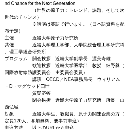
nd Chance for the Next Generation
（世界の原子力：トレンド、課題、そして次
世代のチャンス）
※講演は英語で行います。（日本語資料を配
布予定）
主催 ：近畿大学原子力研究所
共催 ：近畿大学理工学部、大学院総合理工学研究科
、理工学総合研究所
プログラム：開会挨拶 近畿大学副学長 渥美寿雄
歓迎挨拶 近畿大学医学部 教授 細野眞（
国際放射線防護委員会 主委員会委員）
講演 OECD／NEA事務局長 ウィリアム
・D・マグウッド四世
質疑応答
閉会挨拶 近畿大学原子力研究所 所長 山
西弘城
対象 ：近畿大学生、教職員、原子力関連企業の方（
定員120人、参加無料、要事前申込）
申込方法 ：以下のURLから申込