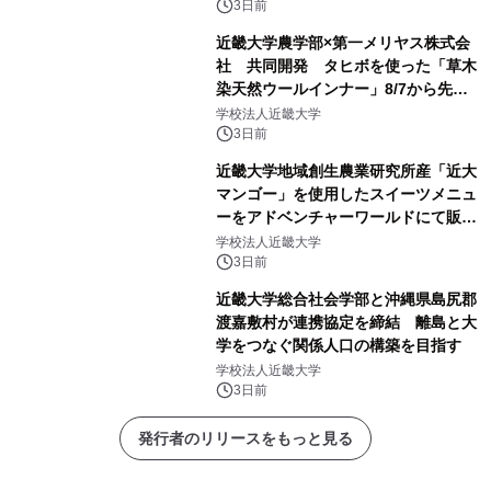
3日前
近畿大学農学部×第一メリヤス株式会
社 共同開発 タヒボを使った「草木
染天然ウールインナー」8/7から先行
販売
学校法人近畿大学
3日前
近畿大学地域創生農業研究所産「近大
マンゴー」を使用したスイーツメニュ
ーをアドベンチャーワールドにて販売
します パークでしか味わえない期間
学校法人近畿大学
限定スイーツを楽しんで♪
3日前
近畿大学総合社会学部と沖縄県島尻郡
渡嘉敷村が連携協定を締結 離島と大
学をつなぐ関係人口の構築を目指す
学校法人近畿大学
3日前
発行者のリリースをもっと見る