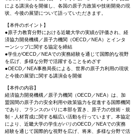
による講演会を開催し、各国の原子力政策や技術開発の現
状、今後の展望について語っていただきます。
【本件のポイント】
●原子力教育分野における近畿大学の実績が評価され、経
済協力開発機構／原子力機関（OECD／NEA）とインタ
ーンシップに関する協定を締結
●学生がOECD／NEAでの実務経験を通じて国際的な視野
を広げ、多様な分野で活躍することをめざす
●OECD／NEA事務局長による、世界の原子力利用の現状
と今後の展望に関する講演会を開催
【本件の内容】
経済協力開発機構／原子力機関（OECD／NEA）は、加
盟国間の原子力の安全利用や政策協力を促進する国際機関
であり、フランスのパリに本部を置き、原子力の技術・規
制・人材育成に関する幅広い活動を行っています。本協定
により、近畿大学の学生がパリのOECD／NEAでの実務
経験を通じて国際的な視野を広げ、将来、多様な分野で活