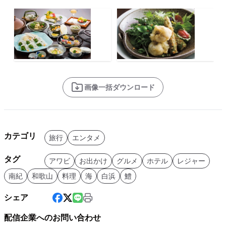
画像一括ダウンロード
カテゴリ
旅行
エンタメ
タグ
アワビ
お出かけ
グルメ
ホテル
レジャー
南紀
和歌山
料理
海
白浜
鱧
シェア
配信企業へのお問い合わせ