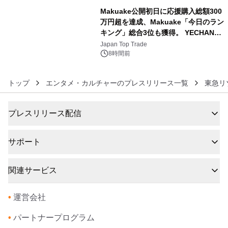
Makuake公開初日に応援購入総額300
万円超を達成、Makuake「今日のラン
キング」総合3位も獲得。 YECHAN音
6
浴シンギングボウル第2弾の大型サイ
Japan Top Trade
ズ（XL・2XL・3XL）を先行販売中
8時間前
トップ
エンタメ・カルチャーのプレスリリース一覧
東急リ
プレスリリース配信
サポート
関連サービス
•
運営会社
•
パートナープログラム