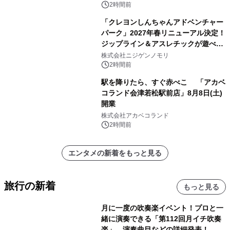
2時間前
「クレヨンしんちゃんアドベンチャー
パーク」2027年春リニューアル決定！
ジップライン＆アスレチックが遊べる
のは今年が最後！ 「ラスト！ドキがム
株式会社ニジゲンノモリ
ネムネ～大作戦！」始動
2時間前
駅を降りたら、すぐ赤べこ 「アカベ
コランド会津若松駅前店」8月8日(土)
開業
株式会社アカベコランド
2時間前
エンタメの新着をもっと見る
旅行の新着
もっと見る
月に一度の吹奏楽イベント！プロと一
緒に演奏できる「第112回月イチ吹奏
楽」。演奏曲目などの詳細発表！