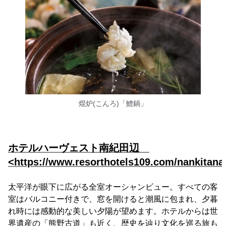
焜炉(こんろ)「鱧鍋」
ホテルハーヴェスト南紀田辺
<https://www.resorthotels109.com/nankitana
太平洋が眼下に広がる全室オーシャンビュー。すべての客
室はバルコニー付きで、窓を開けると潮風に包まれ、夕暮
れ時には感動的な美しい夕陽が望めます。ホテルからは世
界遺産の「熊野古道」も近く、歴史を辿り文化を巡る旅も