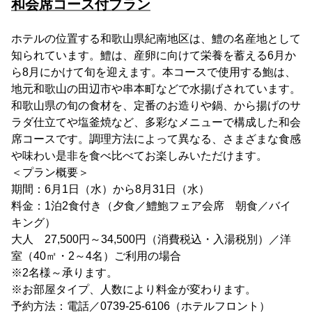
和会席コース付プラン
ホテルの位置する和歌山県紀南地区は、鱧の名産地として
知られています。鱧は、産卵に向けて栄養を蓄える6月か
ら8月にかけて旬を迎えます。本コースで使用する鮑は、
地元和歌山の田辺市や串本町などで水揚げされています。
和歌山県の旬の食材を、定番のお造りや鍋、から揚げのサ
ラダ仕立てや塩釜焼など、多彩なメニューで構成した和会
席コースです。調理方法によって異なる、さまざまな食感
や味わい是非を食べ比べてお楽しみいただけます。
＜プラン概要＞
期間：6月1日（水）から8月31日（水）
料金：1泊2食付き（夕食／鱧鮑フェア会席 朝食／バイ
キング）
大人 27,500円～34,500円（消費税込・入湯税別）／洋
室（40㎡・2～4名）ご利用の場合
※2名様～承ります。
※お部屋タイプ、人数により料金が変わります。
予約方法：電話／0739-25-6106（ホテルフロント）