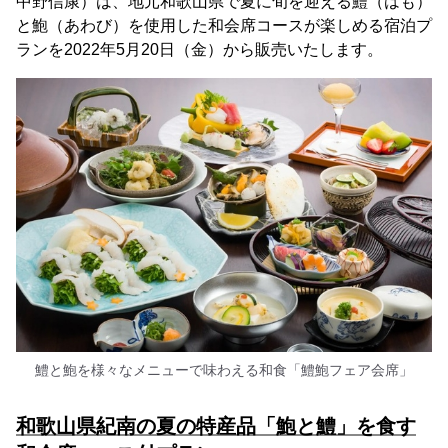
中野信康）は、地元和歌山県で夏に旬を迎える鱧（はも）
と鮑（あわび）を使用した和会席コースが楽しめる宿泊プ
ランを2022年5⽉20⽇（金）から販売いたします。
鱧と鮑を様々なメニューで味わえる和食「鱧鮑フェア会席」
和歌山県紀南の夏の特産品「鮑と鱧」を食す