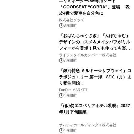
エリミネーター/SE専用シート
「GOODSEAT “COBRA”」登場 表
皮4種で愛車を自分色に
2
株式会社グッズ
3時間前
『おぱんちゅうさぎ』『んぽちゃむ』
デザインのコスメ＆メイクパフがミル
フィーから登場！見ても使っても楽し
3
い、ポップでキュートなコレクショ
ライフスタイルカンパニー株式会社
ン。
7時間前
『銀河特急 ミルキー☆サブウェイ』コ
ラボジュエリー 第一弾 8/10（月）よ
り受注開始！
4
FanFun MARKET
4時間前
『(仮称)エスペリアホテル札幌』2027
年1月下旬開業
5
サムティホールディングス株式会社
4時間前