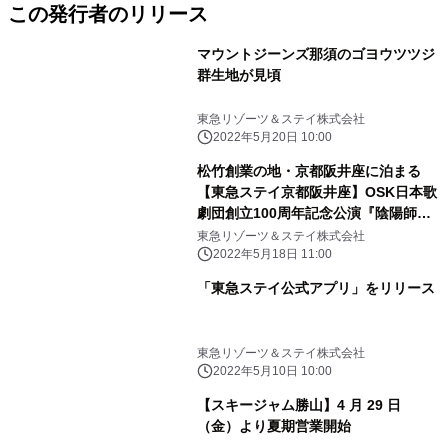
この発行者のリリース
マウントジーンズ那須のゴヨウツツジ
群生地が見頃
東急リゾーツ＆ステイ株式会社
2022年5月20日 10:00
松竹創業の地・京都阪井座に泊まる
【東急ステイ京都阪井座】OSK日本歌
劇団創立100周年記念公演『陰陽師』
観劇プラン販売開始
東急リゾーツ＆ステイ株式会社
2022年5月18日 11:00
「東急ステイ公式アプリ」をリリース
東急リゾーツ＆ステイ株式会社
2022年5月10日 10:00
【スキージャム勝山】4 月 29 日
（金）より夏期営業開始