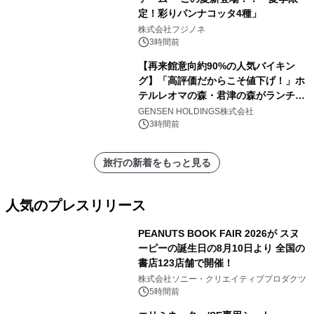
定！彩りパンナコッタ4種」
株式会社フジノネ
3時間前
【再来館意向約90%の人気バイキン
グ】「高評価だからこそ値下げ！」ホ
テルレオマの森・君津の森がランチバ
イキングの価格改定&繁忙日料金撤廃
GENSEN HOLDINGS株式会社
を実施
3時間前
旅行の新着をもっと見る
人気のプレスリリース
PEANUTS BOOK FAIR 2026が スヌ
ーピーの誕生日の8月10日より 全国の
書店123店舗で開催！
1
株式会社ソニー・クリエイティブプロダクツ
5時間前