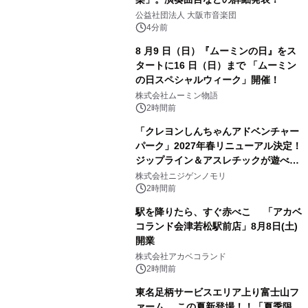
公益社団法人 大阪市音楽団
4分前
8 月9 日（日）『ムーミンの日』をス
タートに16 日（日）まで 「ムーミン
の日スペシャルウィーク」開催！
株式会社ムーミン物語
2時間前
「クレヨンしんちゃんアドベンチャー
パーク」2027年春リニューアル決定！
ジップライン＆アスレチックが遊べる
のは今年が最後！ 「ラスト！ドキがム
株式会社ニジゲンノモリ
ネムネ～大作戦！」始動
2時間前
駅を降りたら、すぐ赤べこ 「アカベ
コランド会津若松駅前店」8月8日(土)
開業
株式会社アカベコランド
2時間前
東名足柄サービスエリア上り富士山フ
ァーム この夏新登場！！「夏季限