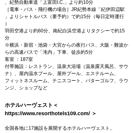
、紀勢自動車道「上富田I.C.」より約10分
［電車・バス・飛行機の場合］JR紀勢本線「紀伊田辺駅
」よりシャトルバス（要予約）で約15分（毎日定時運行
）
羽田空港より約60分、南紀白浜空港よりタクシーで約15
分
※横浜・新宿・池袋・大宮からの夜行バス、大阪・難波か
らの高速バスで「滝内」下車、徒歩約5分
客室 ：187室
付帯施設：レストラン、温泉大浴場（温泉露天風呂、サウ
ナ）、屋内温水プール、屋外プール、エステルーム、
フィットネスルーム、テニスコート、パターゴルフ、ラウ
ンジ、ショップなど
ホテルハーヴェスト＜
https://www.resorthotels109.com/ ＞
全国各地に17施設を展開するホテルハーヴェスト。