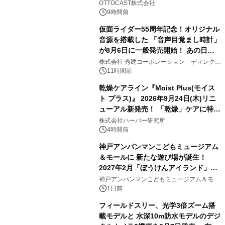
OTTOCAST株式会社
9時間前
仮面ライダー55周年記念！オリジナル
音源を搭載した 「音声目覚まし時計」
が8月6日に一般発売開始！ あの日の
3
大興奮が今甦る
株式会社 秀建コーポレーション ディレクト
アートギャラリー
11時間前
乾燥ケアライン『Moist Plus(モイス
ト プラス)』 2026年9月24日(木)リニ
ューアル新発売！ 「乾燥」ケアに特化
4
し、ライン使いで潤いに満ちた肌へ
株式会社ハーバー研究所
4時間前
神戸アンパンマンこどもミュージアム
＆モールに 新たな遊び場が誕生！
2027年2月「ぼうけんアイランド」が
5
オープン
神戸アンパンマンこどもミュージアム＆モー
ル
1日前
フィールドスリー、光学3倍ズーム搭
載モデルと 水深10m防水モデルのデジ