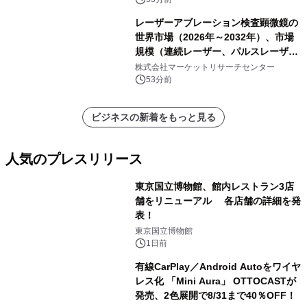
レーザーアブレーション検査顕微鏡の
世界市場（2026年～2032年）、市場
規模（連続レーザー、パルスレーザ
ー）・分析レポートを発表
株式会社マーケットリサーチセンター
53分前
ビジネスの新着をもっと見る
人気のプレスリリース
東京国立博物館、館内レストラン3店
舗をリニューアル 各店舗の詳細を発
表！
1
東京国立博物館
1日前
有線CarPlay／Android Autoをワイヤ
レス化 「Mini Aura」 OTTOCASTが
発売、2色展開で8/31まで40％OFF！
2