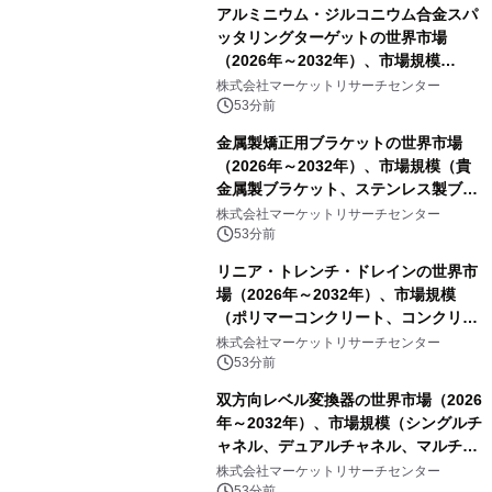
アルミニウム・ジルコニウム合金スパ
ッタリングターゲットの世界市場
（2026年～2032年）、市場規模
（0.995、0.999、その他）・分析レポ
株式会社マーケットリサーチセンター
ートを発表
53分前
金属製矯正用ブラケットの世界市場
（2026年～2032年）、市場規模（貴
金属製ブラケット、ステンレス製ブラ
ケット、純チタン製ブラケット）・分
株式会社マーケットリサーチセンター
析レポートを発表
53分前
リニア・トレンチ・ドレインの世界市
場（2026年～2032年）、市場規模
（ポリマーコンクリート、コンクリー
ト、プラスチック、金属）・分析レポ
株式会社マーケットリサーチセンター
ートを発表
53分前
双方向レベル変換器の世界市場（2026
年～2032年）、市場規模（シングルチ
ャネル、デュアルチャネル、マルチチ
ャネル）・分析レポートを発表
株式会社マーケットリサーチセンター
53分前