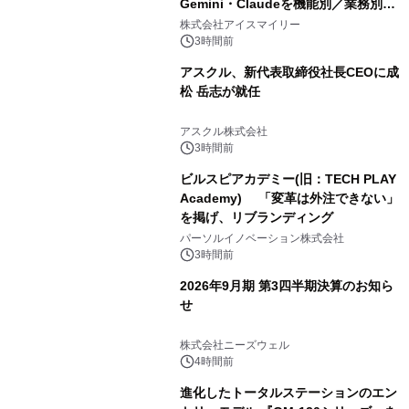
Gemini・Claudeを機能別／業務別に
比較―自社に合う生成AIの選び方がわ
株式会社アイスマイリー
かる実践ガイド
3時間前
アスクル、新代表取締役社長CEOに成
松 岳志が就任
アスクル株式会社
3時間前
ビルスピアカデミー(旧：TECH PLAY
Academy) 「変革は外注できない」
を掲げ、リブランディング
パーソルイノベーション株式会社
3時間前
2026年9月期 第3四半期決算のお知ら
せ
株式会社ニーズウェル
4時間前
進化したトータルステーションのエン