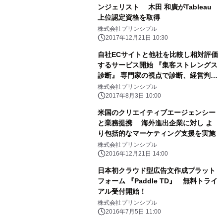
ンジェリスト 木田 和廣がTableau
上位認定資格を取得
株式会社プリンシプル
2017年12月21日 10:30
自社ECサイトと他社を比較し相対評価
するサービス開始 『集客ストレングス
診断』 専門家の視点で診断、経営判断
に必要なデータを正確に収集
株式会社プリンシプル
2017年8月3日 10:00
米国のクリエイティブエージェンシー
と業務提携 海外進出企業に対し よ
り包括的なマーケティング支援を実施
株式会社プリンシプル
2016年12月21日 14:00
日本初クラウド型広告文作成プラット
フォーム 『Paddle TD』 無料トライ
アル受付開始！
株式会社プリンシプル
2016年7月5日 11:00