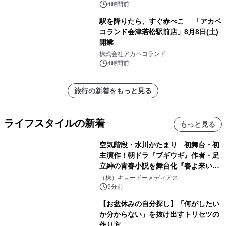
ネムネ～大作戦！」始動
4時間前
駅を降りたら、すぐ赤べこ 「アカベ
コランド会津若松駅前店」8月8日(土)
開業
株式会社アカベコランド
4時間前
旅行の新着をもっと見る
ライフスタイルの新着
もっと見る
空気階段・水川かたまり 初舞台・初
主演作！朝ドラ『ブギウギ』作者・足
立紳の青春小説を舞台化『春よ来い、
マジで来い』キービジュアル解禁！
（株）キョードーメディアス
9分前
【お盆休みの自分探し】「何がしたい
か分からない」を抜け出すトリセツの
作り方