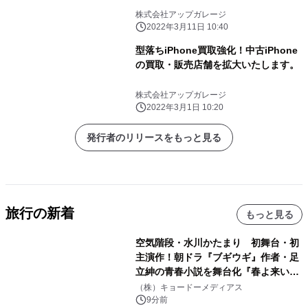
株式会社アップガレージ
2022年3月11日 10:40
型落ちiPhone買取強化！中古iPhone
の買取・販売店舗を拡大いたします。
株式会社アップガレージ
2022年3月1日 10:20
発行者のリリースをもっと見る
旅行の新着
もっと見る
空気階段・水川かたまり 初舞台・初
主演作！朝ドラ『ブギウギ』作者・足
立紳の青春小説を舞台化『春よ来い、
マジで来い』キービジュアル解禁！
（株）キョードーメディアス
9分前