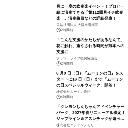
月に一度の吹奏楽イベント！プロと一
緒に演奏できる「第112回月イチ吹奏
楽」。演奏曲目などの詳細発表！
公益社団法人 大阪市音楽団
2時間前
「こんな支援のかたちがあるなんて」
花に触れ、癒やされる時間が熊本への
支援に
フラワーライフ振興協議会
2時間前
8 月9 日（日）『ムーミンの日』をス
タートに16 日（日）まで 「ムーミン
の日スペシャルウィーク」開催！
株式会社ムーミン物語
4時間前
「クレヨンしんちゃんアドベンチャー
パーク」2027年春リニューアル決定！
ジップライン＆アスレチックが遊べる
のは今年が最後！ 「ラスト！ドキがム
株式会社ニジゲンノモリ