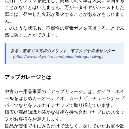
走行にガソリンを使用し、高速で動く車は火災に直面する
ことがないとはいえません。万が一タイヤがバーストした
際には、発生した火花が引火することがあるかもしれませ
ん。
このような状況も、不燃性の窒素ガスを充填することで未
然に防ぐことができます。
参考：窒素ガス充填のメリット - 東京タイヤ流通センター
（
https://www.tokyo-tire.com/option/nitrogen-filling
）
アップガレージとは
中古カー用品事業の「アップガレージ」は、タイヤ・ホイ
ールをはじめカーオーディオ、カーナビ、チューンナップ
パーツなどをフルナインナップで取り揃えています。
幅広い商品知識と確かな技術を持ち合わせたプロのスタッ
フがお客様をお迎えします。
良品が安価で手に入るだけではなく、探していたお宝や欲