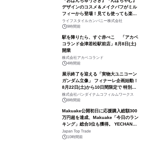
『おぱんちゅうさぎ』『んぽちゃむ』
デザインのコスメ＆メイクパフがミル
フィーから登場！見ても使っても楽し
3
い、ポップでキュートなコレクショ
ライフスタイルカンパニー株式会社
ン。
9時間前
駅を降りたら、すぐ赤べこ 「アカベ
コランド会津若松駅前店」8月8日(土)
開業
4
株式会社アカベコランド
4時間前
展示終了を迎える「実物大ユニコーン
ガンダム立像」 フィナーレ企画始動！
8月22日(土)から10日間限定で 特別映
5
像『UNICORN GUNDAM Statue ―
株式会社バンダイナムコフィルムワークス
BEYOND POSSIBILITY ―』を上映！
8時間前
Makuake公開初日に応援購入総額300
万円超を達成、Makuake「今日のラン
キング」総合3位も獲得。 YECHAN音
6
浴シンギングボウル第2弾の大型サイ
Japan Top Trade
ズ（XL・2XL・3XL）を先行販売中
10時間前