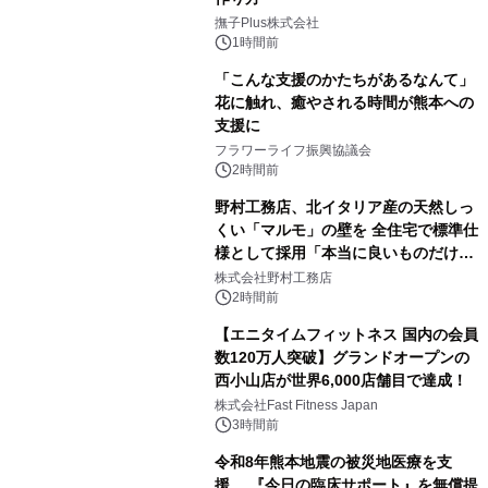
撫子Plus株式会社
1時間前
「こんな支援のかたちがあるなんて」
花に触れ、癒やされる時間が熊本への
支援に
フラワーライフ振興協議会
2時間前
野村工務店、北イタリア産の天然しっ
くい「マルモ」の壁を 全住宅で標準仕
様として採用「本当に良いものだけに
こだわる」
株式会社野村工務店
2時間前
【エニタイムフィットネス 国内の会員
数120万人突破】グランドオープンの
西小山店が世界6,000店舗目で達成！
株式会社Fast Fitness Japan
3時間前
令和8年熊本地震の被災地医療を支
援 『今日の臨床サポート』を無償提