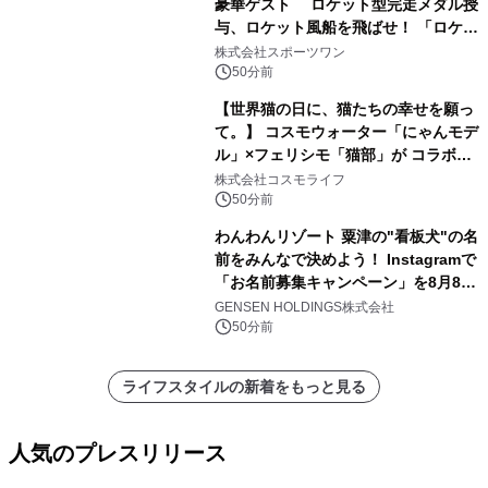
豪華ゲスト ロケット型完走メダル授
与、ロケット風船を飛ばせ！ 「ロケッ
トマラソン2026」開催
株式会社スポーツワン
50分前
【世界猫の日に、猫たちの幸せを願っ
て。】 コスモウォーター「にゃんモデ
ル」×フェリシモ「猫部」が コラボキ
ャンペーンを実施
株式会社コスモライフ
50分前
わんわんリゾート 粟津の"看板犬"の名
前をみんなで決めよう！ Instagramで
「お名前募集キャンペーン」を8月8日
(土)より開催
GENSEN HOLDINGS株式会社
50分前
ライフスタイルの新着をもっと見る
人気のプレスリリース