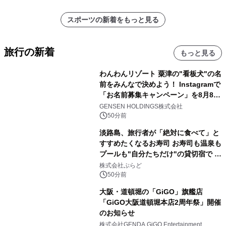
スポーツの新着をもっと見る
旅行の新着
もっと見る
わんわんリゾート 粟津の"看板犬"の名
前をみんなで決めよう！ Instagramで
「お名前募集キャンペーン」を8月8日
(土)より開催
GENSEN HOLDINGS株式会社
50分前
淡路島、旅行者が「絶対に食べて」と
すすめたくなるお寿司 お寿司も温泉も
プールも"自分たちだけ"の貸切宿で 1
日1組限定「岩屋温泉 絵島別庭 海と
株式会社ぷらど
森」の握り寿司プラン
50分前
大阪・道頓堀の「GiGO」旗艦店
「GiGO大阪道頓堀本店2周年祭」開催
のお知らせ
株式会社GENDA GiGO Entertainment