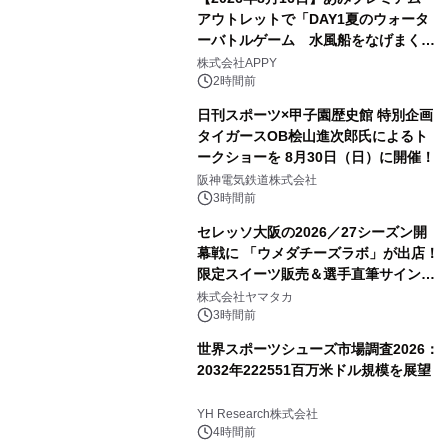
アウトレットで「DAY1夏のウォータ
ーバトルゲーム 水風船をなげまくろ
う！」を開催
株式会社APPY
2時間前
日刊スポーツ×甲子園歴史館 特別企画
タイガースOB桧山進次郎氏によるト
ークショーを 8月30日（日）に開催！
阪神電気鉄道株式会社
3時間前
セレッソ大阪の2026／27シーズン開
幕戦に 「ウメダチーズラボ」が出店！
限定スイーツ販売＆選手直筆サイング
ッズが当たる抽選会を 8月8日に開催
株式会社ヤマタカ
3時間前
世界スポーツシューズ市場調査2026：
2032年222551百万米ドル規模を展望
YH Research株式会社
4時間前