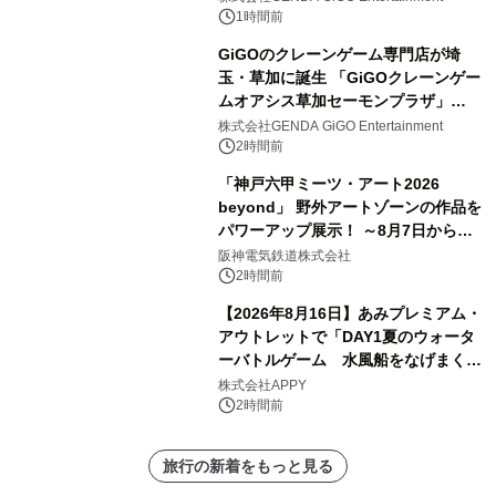
1時間前
GiGOのクレーンゲーム専門店が埼
玉・草加に誕生 「GiGOクレーンゲー
ムオアシス草加セーモンプラザ」
2026年8月7日(金)10時グランドオープ
株式会社GENDA GiGO Entertainment
ン
2時間前
「神戸六甲ミーツ・アート2026
beyond」 野外アートゾーンの作品を
パワーアップ展示！ ～8月7日からは
直前割パスポートを販売～
阪神電気鉄道株式会社
2時間前
【2026年8月16日】あみプレミアム・
アウトレットで「DAY1夏のウォータ
ーバトルゲーム 水風船をなげまくろ
う！」を開催
株式会社APPY
2時間前
旅行の新着をもっと見る