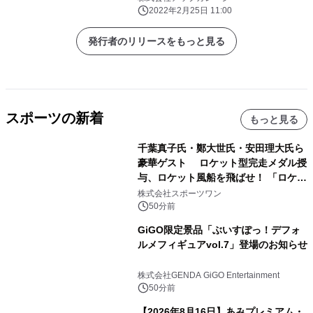
2022年2月25日 11:00
発行者のリリースをもっと見る
スポーツの新着
もっと見る
千葉真子氏・鄭大世氏・安田理大氏ら
豪華ゲスト ロケット型完走メダル授
与、ロケット風船を飛ばせ！ 「ロケッ
トマラソン2026」開催
株式会社スポーツワン
50分前
GiGO限定景品「ぶいすぽっ！デフォ
ルメフィギュアvol.7」登場のお知らせ
株式会社GENDA GiGO Entertainment
50分前
【2026年8月16日】あみプレミアム・