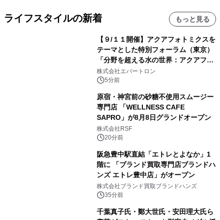
ライフスタイルの新着
もっと見る
【９/１１開催】アクアフォトミクスを
テーマとした特別フォーラム（東京）
「分野を超える水の世界：アクアフォ
トミクスが切り拓く新しい科学の地
株式会社エバートロン
平」を開催
5分前
原宿・神宮前の砂糖不使用スムージー
専門店 「WELLNESS CAFE
SAPRO」が8月8日グランドオープン
株式会社RSF
20分前
阪急豊中駅直結「エトレとよなか」1
階に 「ブランド買取専門店ブランドハ
ンズ エトレ豊中店」がオープン
株式会社ブランド買取ブランドハンズ
35分前
千葉真子氏・鄭大世氏・安田理大氏ら