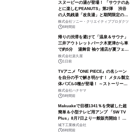
スヌーピーの湯が登場！ 「サウナのあ
とに楽しむPEANUTS」第2弾 渋谷
の人気銭湯「改良湯」と期間限定のコ
1
ラボレーション サウナイキタイコラ
株式会社ソニー・クリエイティブプロダクツ
ボグッズも発売決定！
6時間前
帰りの渋滞を避けて「温泉＆サウナ」
三井アウトレットパーク木更津から車
で約5分 湯舞音 袖ケ浦店が夏フェア
2
メニューを提供
株式会社楽久屋
1日前
TVアニメ『ONE PIECE』の名シーン
を自分の手で解き明かす！ メタル製立
体パズル3種が登場！ ～ストーリーと
3
ギミックが融合した 大人の体験型パズ
株式会社ハナヤマ
ルが8月7日(金)12時より先行予約受付
5時間前
開始～
Makuakeで目標1341％を突破した超
簡単＆小型テレビ用アンプ 「SW TV
Plus」8月7日より一般販売開始！ ケ
4
ーブル1本つなぐだけ、テレビの音が
城下工業株式会社
ぐっと豊かに
6時間前