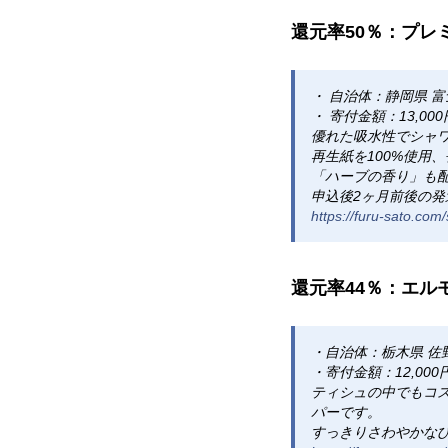
還元率50％：プレ
・ 自治体：静岡県 
・ 寄付金額：13,000
優れた吸水性でシャ
再生紙を100%使用
「ハーブの香り」も
申込後2ヶ月前後の発
https://furu-sato.co
還元率44％：エル
・自治体：栃木県 佐
・寄付金額：12,000
ティシュの中でもコス
パーです。
すっきりさわやかな