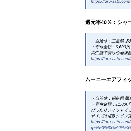
https://furu-sato.com
還元率40％：シャ
・自治体：三重県 多
・寄付金額：6,600円
高性能で着け心地抜
https://furu-sato.c
ムーニーエアフィッ
・自治体：福島県 棚
・寄付金額：11,000
ぴったりフィットで
サイズは複数タイプ
https://furu-sato.com
q=%E3%83%A0%E3