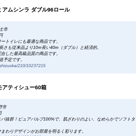
ミアムシンラ ダブル96ロール
富士市
円
ワートイレにも最適な商品です。
、長さも従来品より10m長い40m（ダブル）と経済的。
配合した最高級品質の商品です。
送予定です。
m/shizuoka/210/10237215
モアティシュー60箱
野市
円
パ抜群！ピュアパルプ100%で、肌ざわりのよい、なめらかでソフト
ひまわりデザインがお部屋を明るく彩ります。