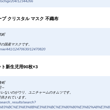
/tochigi/204/12344266
ープ クリスタル マスク 不織布
気町
群の国産マスクです。
om/mie/441/12470630/12470820
ト新生児用90枚×3
倉町
円～
モレないのがウリ、ユニチャームのオムツです。
提供されています。
/search_results/search?
%83%BC%E3%83%8B%E3%83%BC%E3%80%80%E3%82%A8%E3%8