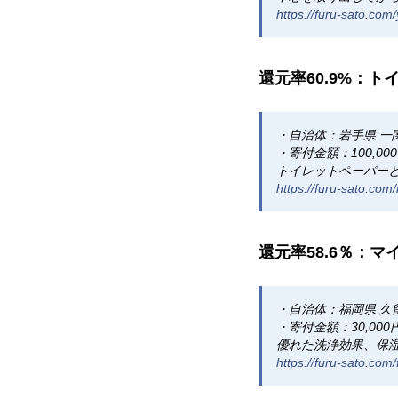
https://furu-sato.co
還元率60.9%：ト
・自治体：岩手県 一
・寄付金額：100,00
トイレットペーパーと
https://furu-sato.co
還元率58.6％：
・自治体：福岡県 久
・寄付金額：30,000
優れた洗浄効果、保湿
https://furu-sato.co