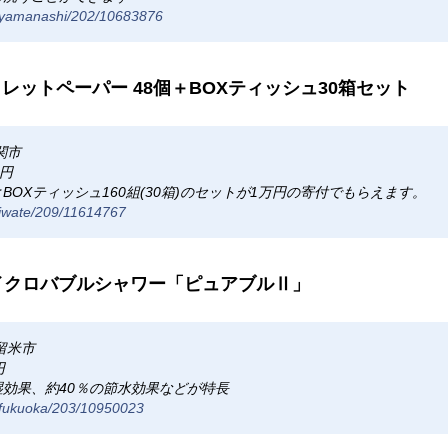
m/yamanashi/202/10683876
イレットペーパー 48個＋BOXティッシュ30箱セット
関市
0円
BOXティッシュ160組(30箱)のセットが1万円の寄付でもらえます。
m/iwate/209/11614767
マイクロバブルシャワー「ピュアブルⅡ」
留米市
円
効果、約40％の節水効果などが特長
m/fukuoka/203/10950023