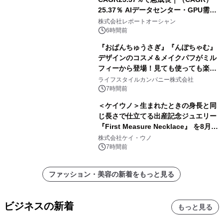
25.37％ AIデータセンター・GPU需要
拡大が2035年の市場成長を牽引
株式会社レポートオーシャン
6時間前
『おぱんちゅうさぎ』『んぽちゃむ』
デザインのコスメ＆メイクパフがミル
フィーから登場！見ても使っても楽し
い、ポップでキュートなコレクショ
ライフスタイルカンパニー株式会社
ン。
7時間前
＜ケイウノ＞生まれたときの身長と同
じ長さで仕立てる出産記念ジュエリー
『First Measure Necklace』 を8月14
日(金)に発売
株式会社ケイ・ウノ
7時間前
ファッション・美容の新着をもっと見る
ビジネスの新着
もっと見る