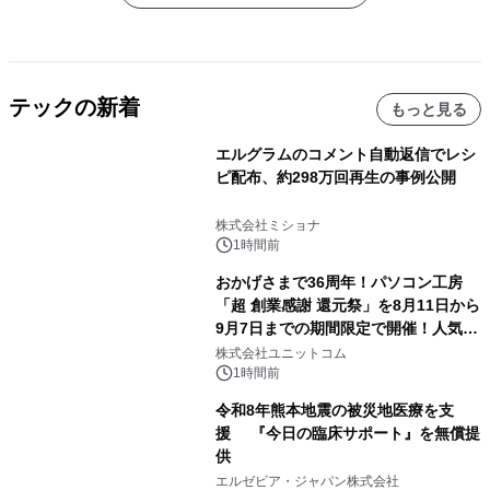
テックの新着
もっと見る
エルグラムのコメント自動返信でレシ
ピ配布、約298万回再生の事例公開
株式会社ミショナ
1時間前
おかげさまで36周年！パソコン工房
「超 創業感謝 還元祭」を8月11日から
9月7日までの期間限定で開催！人気の
ゲーミングPCや高性能ノートPCなど
株式会社ユニットコム
対象iiyama PCのご購入で最大3万円分
1時間前
相当を還元
令和8年熊本地震の被災地医療を支
援 『今日の臨床サポート』を無償提
供
エルゼビア・ジャパン株式会社