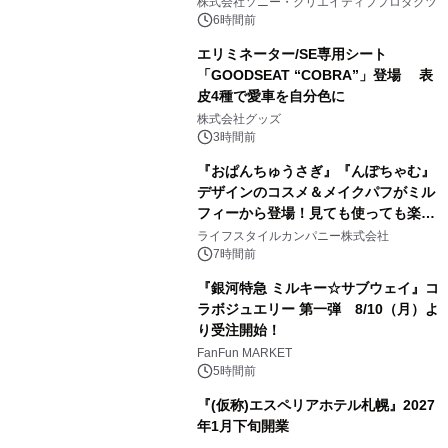
株式会社ソニー・クリエイティブプロダクツ
6時間前
エリミネーター/SE専用シート
「GOODSEAT “COBRA”」登場 表
皮4種で愛車を自分色に
2
株式会社グッズ
3時間前
『おぱんちゅうさぎ』『んぽちゃむ』
デザインのコスメ＆メイクパフがミル
フィーから登場！見ても使っても楽し
3
い、ポップでキュートなコレクショ
ライフスタイルカンパニー株式会社
ン。
7時間前
『銀河特急 ミルキー☆サブウェイ』コ
ラボジュエリー 第一弾 8/10（月）よ
り受注開始！
4
FanFun MARKET
5時間前
『(仮称)エスペリアホテル札幌』2027
年1月下旬開業