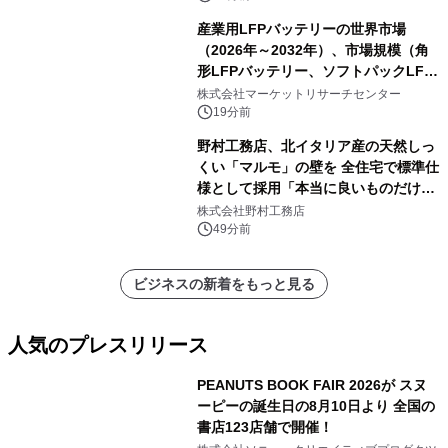
システム）・分析レポートを発表
産業用LFPバッテリーの世界市場
（2026年～2032年）、市場規模（角
形LFPバッテリー、ソフトパックLFP
バッテリー、円筒形LFPバッテリ
株式会社マーケットリサーチセンター
ー）・分析レポートを発表
19分前
野村工務店、北イタリア産の天然しっ
くい「マルモ」の壁を 全住宅で標準仕
様として採用「本当に良いものだけに
こだわる」
株式会社野村工務店
49分前
ビジネスの新着をもっと見る
人気のプレスリリース
PEANUTS BOOK FAIR 2026が スヌ
ーピーの誕生日の8月10日より 全国の
書店123店舗で開催！
1