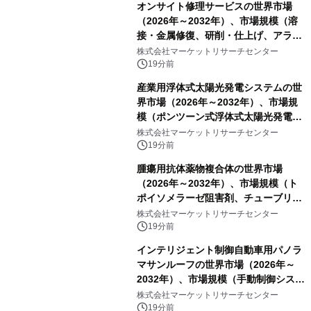
オンサイト修理サービスの世界市場
（2026年～2032年）、市場規模（溶
接・金属修復、研削・仕上げ、アライ
メント、その他）・分析レポートを発
株式会社マーケットリサーチセンター
表
19分前
産業用浮体式太陽光発電システムの世
界市場（2026年～2032年）、市場規
模（ポンツーン式浮体式太陽光発電シ
ステム、モジュール式浮体式太陽光発
株式会社マーケットリサーチセンター
電システム、係留式浮体式太陽光発電
19分前
システム）・分析レポートを発表
腫瘍用抗体薬物複合体の世界市場
（2026年～2032年）、市場規模（ト
ポイソメラーゼ阻害剤、チューブリン
阻害剤、DNA損傷薬、その他）・分析
株式会社マーケットリサーチセンター
レポートを発表
19分前
インテリジェント制御自動車用パノラ
マサンルーフの世界市場（2026年～
2032年）、市場規模（手動制御システ
ム、自動ワンタッチ制御システム、セ
株式会社マーケットリサーチセンター
ンサーベースのインテリジェント制御
19分前