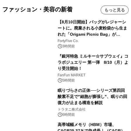
ファッション・美容の新着
もっと見る
【8月10日開始】バッグがレジャーシ
ートに。廃棄される小麦粉袋から生ま
れた「Origami Picnic Bag」が
Makuakeに登場
FortyFive Co.
3時間前
『銀河特急 ミルキー☆サブウェイ』コ
ラボジュエリー 第一弾 8/10（月）よ
り受注開始！
FanFun MARKET
5時間前
眠りづらさの正体──シリーズ第四回
酸素不足で"細胞が膨張し"、眠りの回
復力が止まる構造を解説
トラタニ株式会社
6時間前
高帯域幅メモリ（HBM）市場、
CAGR25.37％で急成長｜（CAGR）