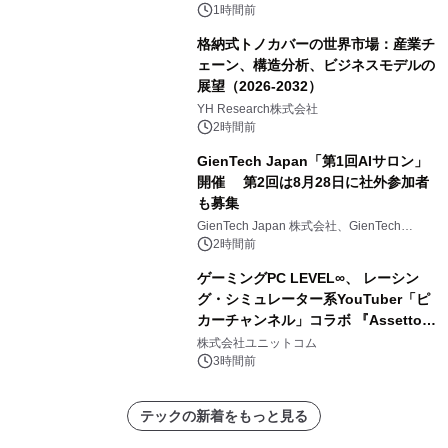
1時間前
格納式トノカバーの世界市場：産業チ
ェーン、構造分析、ビジネスモデルの
展望（2026-2032）
YH Research株式会社
2時間前
GienTech Japan「第1回AIサロン」
開催 第2回は8月28日に社外参加者
も募集
GienTech Japan 株式会社、GienTech
Consulting Japan 株式会社
2時間前
ゲーミングPC LEVEL∞、 レーシン
グ・シミュレーター系YouTuber「ピ
カーチャンネル」コラボ 『Assetto
Corsa EVO』推奨パソコン販売中
株式会社ユニットコム
3時間前
テックの新着をもっと見る