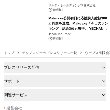
5
サムティホールディングス株式会社
4時間前
Makuake公開初日に応援購入総額300
万円超を達成、Makuake「今日のラン
キング」総合3位も獲得。 YECHAN音
6
浴シンギングボウル第2弾の大型サイ
Japan Top Trade
ズ（XL・2XL・3XL）を先行販売中
8時間前
トップ
テクノロジーのプレスリリース一覧
ウープス有限会
プレスリリース配信
サポート
関連サービス
•
運営会社