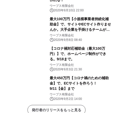
作れる！
ウープス有限会社
2020年9月10日 22:00
最大100万円【小規模事業者持続化補
助金】で、サイトやECサイト作りませ
んか。大手企業を手掛けるチームが制
作。9/18【金】まで
ウープス有限会社
2020年9月8日 08:40
【コロナ禍対応補助金（最大100万
円）】で、ホームページ制作ができ
る。9/18まで。
ウープス有限会社
2020年9月3日 21:30
最大450万円【コロナ禍のための補助
金】で、ECサイトを作ろう！
9/11【金】まで
ウープス有限会社
2020年9月2日 14:00
発行者のリリースをもっと見る