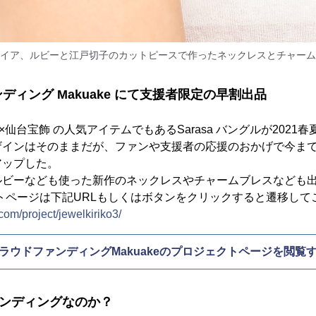
イア、ルビーと江戸切子のカットピースで作ったネックレスとチャーム
ディング Makuake にて支援者限定の早割出品
 江戸切子×仙台宝飾 の人気アイテムでもあるSarasa バングルが20
ザインはそのままだが、ファンや支援者の応援のおかげで今ま
アップした。
ルビーなども使った新作のネックレスやチャームブレスなども
ジェクトページは下記URLもしくはボタンをクリックすると遷移し
om/project/jewelkiriko3/
ラウドファンディングMakuakeのプロジェクトページを閲覧
ァンディングなのか？