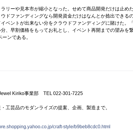
ャラリーや見本市が縮小となった。せめて商品開発だけは止め
ラウドファンディングなら開発資金だけはなんとか捻出できる
てイベントが出来ない分をクラウドファンディングに賭けた。
い分、早割価格をもってお礼とし、イベント再開までの望みを
ペーンである。
l Kiriko事業部 TEL 022-301-7225
装・工芸品のモダンライズの提案、企画、製造まで。
store.shopping.yahoo.co.jp/craft-style/b9beb8cdc0.html