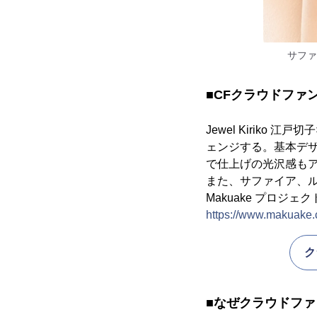
サファ
■CFクラウドファン
Jewel Kiriko
ェンジする。基本デ
で仕上げの光沢感も
また、サファイア、
Makuake プロ
https://www.makuake.c
ク
■なぜクラウドフ