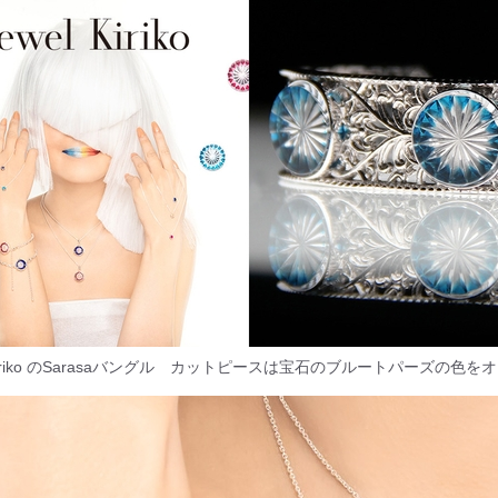
l Kiriko のSarasaバングル カットピースは宝石のブルートパーズの色を