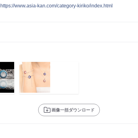
：
https://www.asia-kan.com/category-kiriko/index.html
画像一括ダウンロード