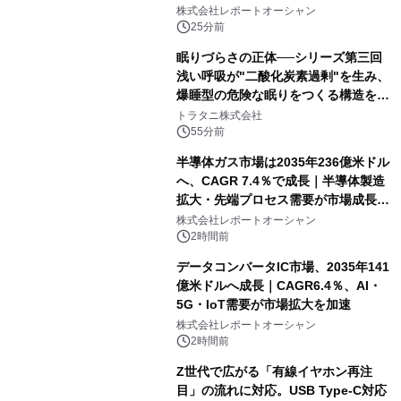
牽引
株式会社レポートオーシャン
25分前
眠りづらさの正体──シリーズ第三回
浅い呼吸が"二酸化炭素過剰"を生み、
爆睡型の危険な眠りをつくる構造を解
説
トラタニ株式会社
55分前
半導体ガス市場は2035年236億米ドル
へ、CAGR 7.4％で成長｜半導体製造
拡大・先端プロセス需要が市場成長を
加速
株式会社レポートオーシャン
2時間前
データコンバータIC市場、2035年141
億米ドルへ成長｜CAGR6.4％、AI・
5G・IoT需要が市場拡大を加速
株式会社レポートオーシャン
2時間前
Z世代で広がる「有線イヤホン再注
目」の流れに対応。USB Type-C対応