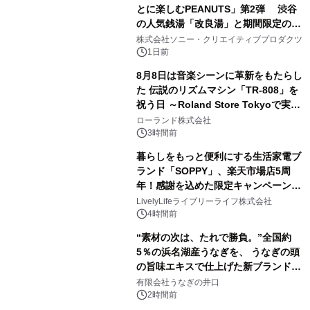
とに楽しむPEANUTS」第2弾 渋谷
の人気銭湯「改良湯」と期間限定のコ
2
ラボレーション サウナイキタイコラ
株式会社ソニー・クリエイティブプロダクツ
ボグッズも発売決定！
1日前
8月8日は音楽シーンに革新をもたらし
た 伝説のリズムマシン「TR-808」を
祝う日 ～Roland Store Tokyoで実機
3
を展示しての 記念キャンペーンを開
ローランド株式会社
催 英国ラジオ「NTS」の 特別プログ
3時間前
ラムや、「TR-808」を愛する伝説的
暮らしをもっと便利にする生活家電ブ
アーティストを フィーチャーしたアニ
ランド「SOPPY」、楽天市場店5周
メーションを公開～
年！感謝を込めた限定キャンペーンを
4
8月10日より開催
LivelyLifeライブリーライフ株式会社
4時間前
“素材の次は、たれで勝負。”全国約
5％の浜名湖産うなぎを、 うなぎの頭
の旨味エキスで仕上げた新ブランド
5
「井口の誉」誕生
有限会社うなぎの井口
2時間前