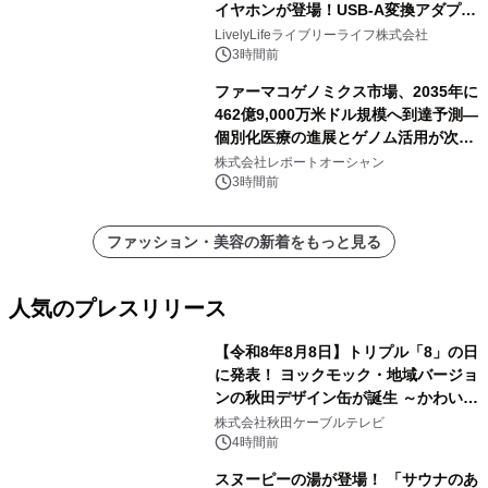
イヤホンが登場！USB-A変換アダプタ
ー付きでスマホからパソコンまで幅広
LivelyLifeライブリーライフ株式会社
く活用可能
3時間前
ファーマコゲノミクス市場、2035年に
462億9,000万米ドル規模へ到達予測―
個別化医療の進展とゲノム活用が次世
代ヘルスケア投資を加速
株式会社レポートオーシャン
3時間前
ファッション・美容の新着をもっと見る
人気のプレスリリース
【令和8年8月8日】トリプル「8」の日
に発表！ ヨックモック・地域バージョ
ンの秋田デザイン缶が誕生 ～かわいい
1
秋田犬の子犬と秋田の四季と名所を巡
株式会社秋田ケーブルテレビ
るパッケージ～ 9月1日(火)秋田県内で
4時間前
販売開始
スヌーピーの湯が登場！ 「サウナのあ