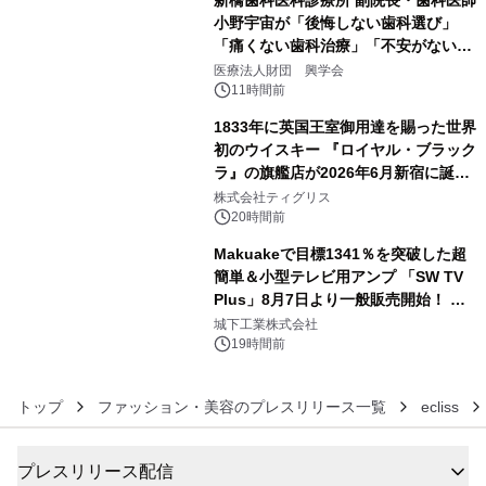
新橋歯科医科診療所 副院長・歯科医師
小野宇宙が「後悔しない歯科選び」
「痛くない歯科治療」「不安がない治
4
療計画」をテーマに専門監修
医療法人財団 興学会
11時間前
1833年に英国王室御用達を賜った世界
初のウイスキー 『ロイヤル・ブラック
ラ』の旗艦店が2026年6月新宿に誕
5
生 バカルディ ジャパンと連携した
株式会社ティグリス
没入型バー「BAR Arca」
20時間前
Makuakeで目標1341％を突破した超
簡単＆小型テレビ用アンプ 「SW TV
Plus」8月7日より一般販売開始！ ケ
6
ーブル1本つなぐだけ、テレビの音が
城下工業株式会社
ぐっと豊かに
19時間前
トップ
ファッション・美容のプレスリリース一覧
ecliss
プレスリリース配信