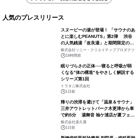
人気のプレスリリース
スヌーピーの湯が登場！ 「サウナのあ
とに楽しむPEANUTS」第2弾 渋谷
の人気銭湯「改良湯」と期間限定のコ
1
ラボレーション サウナイキタイコラ
株式会社ソニー・クリエイティブプロダクツ
ボグッズも発売決定！
18時間前
眠りづらさの正体──寝ると呼吸が弱
くなる"体の構造"をやさしく解説する
シリーズ第1回
2
トラタニ株式会社
1日前
帰りの渋滞を避けて「温泉＆サウナ」
三井アウトレットパーク木更津から車
で約5分 湯舞音 袖ケ浦店が夏フェア
3
メニューを提供
株式会社楽久屋
1日前