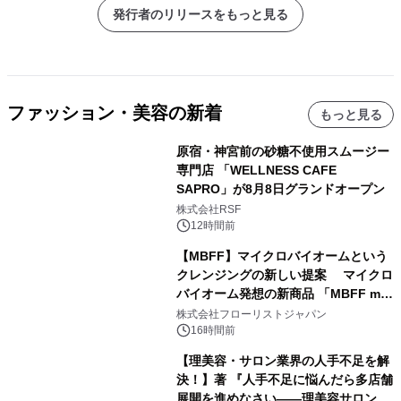
発行者のリリースをもっと見る
ファッション・美容の新着
もっと見る
原宿・神宮前の砂糖不使用スムージー
専門店 「WELLNESS CAFE
SAPRO」が8月8日グランドオープン
株式会社RSF
12時間前
【MBFF】マイクロバイオームという
クレンジングの新しい提案 マイクロ
バイオーム発想の新商品 「MBFF mb
クレンジングPRO」を2026年8月6日
株式会社フローリストジャパン
発売
16時間前
【理美容・サロン業界の人手不足を解
決！】著 『人手不足に悩んだら多店舗
展開を進めなさい――理美容サロン