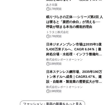
「多店舗展開」の教科書』2026年8月
あさ出版
24日（月）発売
17時間前
眠りづらさの正体──シリーズ第2回 人
は寝ると「腹腔の余白」が消える──
呼吸が弱まる本当の構造的理由
トラタニ株式会社
17時間前
日本ジオメンブレン市場は2035年1億
5,430万米ドルへ、CAGR 6.04％｜最
終処分場・水処理・インフラ整備向け
需要拡大
株式会社レポートオーシャン
18時間前
日本ステンレス鋼市場、2035年190万
トン米ドルへ成長｜CAGR3.47％、建
設・自動車・製造業の需要拡大が市場
を牽引
株式会社レポートオーシャン
19時間前
ファッション・美容の新着をもっと見る