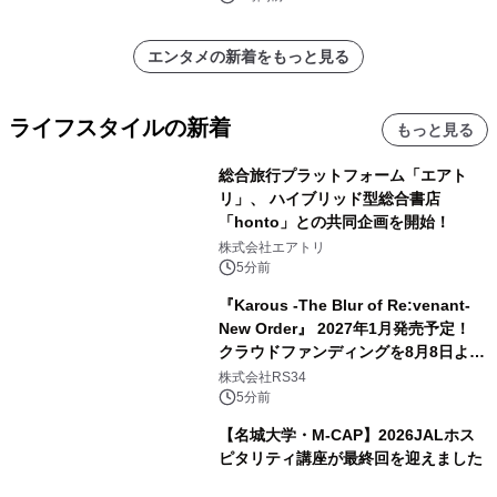
エンタメの新着をもっと見る
ライフスタイルの新着
もっと見る
総合旅行プラットフォーム「エアト
リ」、 ハイブリッド型総合書店
「honto」との共同企画を開始！
株式会社エアトリ
5分前
『Karous -The Blur of Re:venant-
New Order』 2027年1月発売予定！
クラウドファンディングを8月8日より
開始
株式会社RS34
5分前
【名城大学・M-CAP】2026JALホス
ピタリティ講座が最終回を迎えました