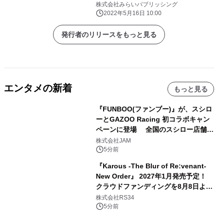
語 新刊『パンダのどすん ボクのおき
株式会社みらいパブリッシング
にいり』5月23日発売！
2022年5月16日 10:00
発行者のリリースをもっと見る
エンタメの新着
もっと見る
『FUNBOO(ファンブー)』が、スシロ
ーとGAZOO Racing 初コラボキャン
ペーンに登場 全国のスシロー店舗で
GR 4車種の FUNBOO(ミニカー)付き
株式会社JAM
メニューが展開されます
5分前
『Karous -The Blur of Re:venant-
New Order』 2027年1月発売予定！
クラウドファンディングを8月8日より
開始
株式会社RS34
5分前