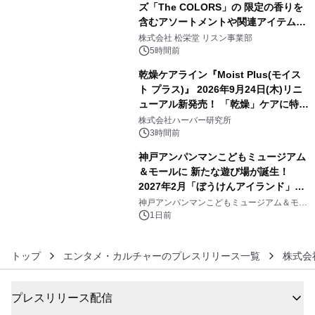
ズ「The COLORS」の 限定の香りを
含むアソートメントや関連アイテムを
4
8月6日発売
株式会社 松栄堂 リスン事業部
5時間前
乾燥ケアライン『Moist Plus(モイス
ト プラス)』 2026年9月24日(木)リニ
ューアル新発売！ 「乾燥」ケアに特化
5
し、ライン使いで潤いに満ちた肌へ
株式会社ハーバー研究所
3時間前
神戸アンパンマンこどもミュージアム
＆モールに 新たな遊び場が誕生！
2027年2月「ぼうけんアイランド」が
6
オープン
神戸アンパンマンこどもミュージアム＆モー
ル
1日前
トップ
エンタメ・カルチャーのプレスリリース一覧
株式会
プレスリリース配信