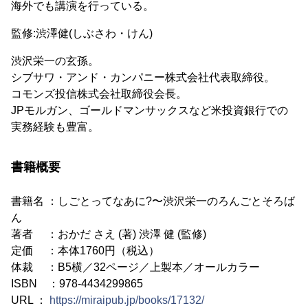
海外でも講演を行っている。
監修:渋澤健(しぶさわ・けん)
渋沢栄一の玄孫。
シブサワ・アンド・カンパニー株式会社代表取締役。
コモンズ投信株式会社取締役会長。
JPモルガン、ゴールドマンサックスなど米投資銀行での
実務経験も豊富。
書籍概要
書籍名 ：しごとってなあに?〜渋沢栄一のろんごとそろば
ん
著者 ：おかだ さえ (著) 渋澤 健 (監修)
定価 ：本体1760円（税込）
体裁 ：B5横／32ページ／上製本／オールカラー
ISBN ：978-4434299865
URL ：
https://miraipub.jp/books/17132/