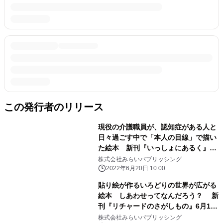
この発行者のリリース
現役の介護職員が、認知症がある人と
日々過ごす中で「本人の目線」で描い
た絵本 新刊『いっしょにあるく』6
月20日発売！
株式会社みらいパブリッシング
2022年6月20日 10:00
貼り絵が作るいろどりの世界が広がる
絵本 しあわせってなんだろう？ 新
刊『リチャードのさがしもの』6月16
日発売！
株式会社みらいパブリッシング