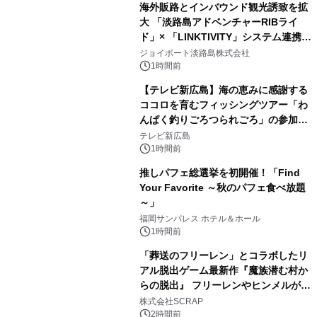
海外販路とインバウンド観光誘致を拡
大 「淡路島アドベンチャーRIBライ
ド」× 「LINKTIVITY」システム連携を
開始！
ジョイポート淡路島株式会社
1時間前
【テレビ新広島】海の恵みに感謝する
ココロを育むフィッシングツアー「わ
んぱく釣りごろつられごろ」の参加小
学生を募集
テレビ新広島
1時間前
推しパフェ総選挙を初開催！「Find
Your Favorite ～秋のパフェ食べ放題
～」
福岡サンパレス ホテル＆ホール
1時間前
「葬送のフリーレン」とコラボしたリ
アル脱出ゲーム最新作『魔族潜む村か
らの脱出』 フリーレンやヒンメルが武
器を手に魔族を見据える描き下ろしメ
株式会社SCRAP
インビジュアル公開
2時間前