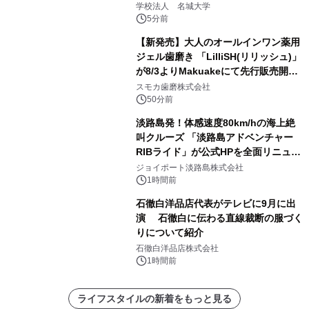
学校法人 名城大学
5分前
【新発売】大人のオールインワン薬用
ジェル歯磨き 「LilliSH(リリッシュ)」
が8/3よりMakuakeにて先行販売開
始！
スモカ歯磨株式会社
50分前
淡路島発！体感速度80km/hの海上絶
叫クルーズ 「淡路島アドベンチャー
RIBライド」が公式HPを全面リニュー
アル！ ～スマホで即予約完了の「スマ
ジョイポート淡路島株式会社
ート設計」へ刷新～
1時間前
石徹白洋品店代表がテレビに9月に出
演 石徹白に伝わる直線裁断の服づく
りについて紹介
石徹白洋品店株式会社
1時間前
ライフスタイルの新着をもっと見る