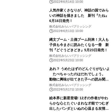
2022年6月14日 10:00
人気作家くさなりが、神話の国でみら
いの神話を描きました 新刊『たね』
6月16日発売！
株式会社みらいパブリッシング
2022年6月13日 10:00
縄文ブーム・土偶ブーム到来！大人も
子供も今まさに読みたくなる一冊 新
刊『どぐうどきどき』5月23日発売！
株式会社みらいパブリッシング
2022年5月23日 10:00
あれ？ うめたはずのどんぐりがないよ
たべちゃったのはだれでしょう。
動物に興味が出てきた子への読み聞か
せにもぴったり! 新刊『たべちゃっ
株式会社みらいパブリッシング
たのはだれ』5月19日発売！
2022年5月17日 10:00
絵本界に新星登場! 12才の作者がやわ
らかな心とたぐいまれな才能でつむぎ
出したパンダといぬの心温まる友情物