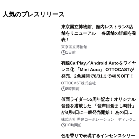
人気のプレスリリース
東京国立博物館、館内レストラン3店
舗をリニューアル 各店舗の詳細を発
表！
1
東京国立博物館
1日前
有線CarPlay／Android Autoをワイヤ
レス化 「Mini Aura」 OTTOCASTが
発売、2色展開で8/31まで40％OFF！
2
OTTOCAST株式会社
8時間前
仮面ライダー55周年記念！オリジナル
音源を搭載した 「音声目覚まし時計」
が8月6日に一般発売開始！ あの日の
3
大興奮が今甦る
株式会社 秀建コーポレーション ディレクト
アートギャラリー
10時間前
色を香りで表現するインセンスシリー