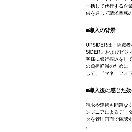
一括して代行する企
供を通して請求業務
■導入の背景
UPSIDERは​​
SIDER』およびビ
客様に銀行振込をし
の負担軽減のために
して、『マネーフォワ
■導入後に感じた
請求や連携も問題な
ンジニアによるデー
タを管理画面で確認
。