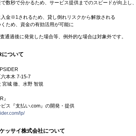
短で数秒で分かるため、サービス提供までのスピードが向上し
に入金※1されるため、貸し倒れリスクから解放される
つくため、資金の有効活用が可能に
審査通過後に発覚した場合等、例外的な場合は対象外です。
ERについて
SIDER
木 7-15-7
 宮城 徹、水野 智規
ER』
ビス『支払い.com』の開発・提供
sider.com/lp/
ドケッサイ株式会社について