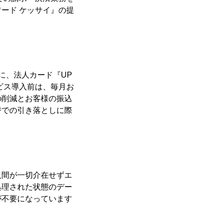
ード ケッサイ』の提
ンに、法人カード『UP
ービス導入前は、毎月お
の削減とお客様の振込
替での引き落としに際
人間が一切介在せずエ
処理された状態のデー
が不要になっています