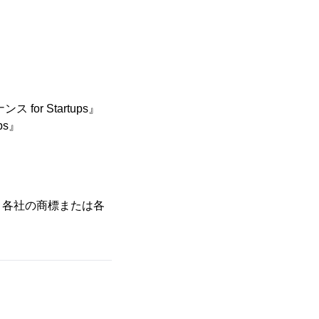
r Startups』
ps』
、各社の商標または各