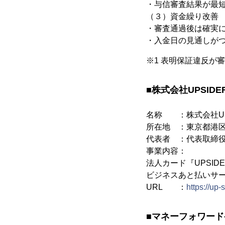
・与信審査結果が最
（３）資金繰り改善
・審査通過後は確実
・入金日の見通しが
※1 表明保証違反が
■株式会社UPSID
名称 ：株式会社UP
所在地 ：東京都港区六本
代表者 ：代表取締役
事業内容：
法人カード『UPSID
ビジネスあと払いサー
URL ：
https://up-
■マネーフォワー