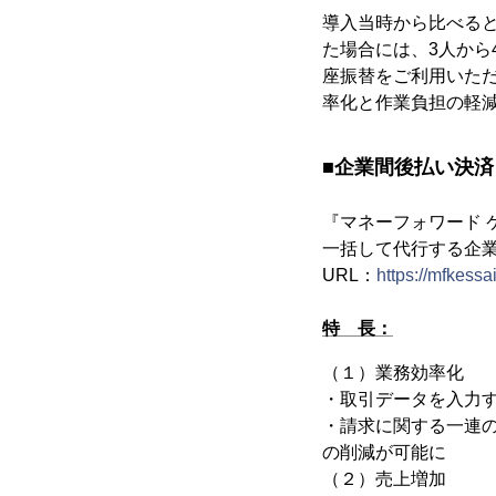
導入当時から比べる
た場合には、3人か
座振替をご利用いただ
率化と作業負担の軽
■企業間後払い決
『マネーフォワード
一括して代行する企
URL：
https://mfkessa
特 長：
（１）業務効率化
・取引データを入力
・請求に関する一連
の削減が可能に
（２）売上増加