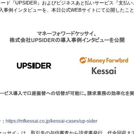
ド『UPSIDER』​​およびビジネスあと払いサービス『支払い.c
の導入事例インタビューを、本日公式WEBサイトにて公開したこ
ー：
https://mfkessai.co.jp/kessai-cases/up-sider
 ケッサイ』は、取引先の与信審査から請求書発行、代金回収ま