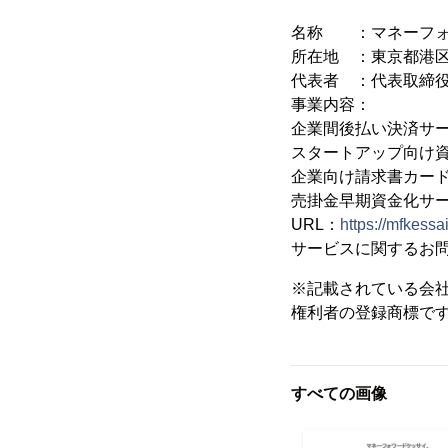
名称 ：マネーフォ
所在地 ：東京都港区芝浦 
代表者 ：代表取締役
事業内容：
企業間後払い決済サー
スタートアップ向け資金
企業向け請求書カード払
売掛金早期資金化サー
URL：
https://mfkessai
サービスに関するお
※記載されている会
権利者の登録商標で
すべての画像