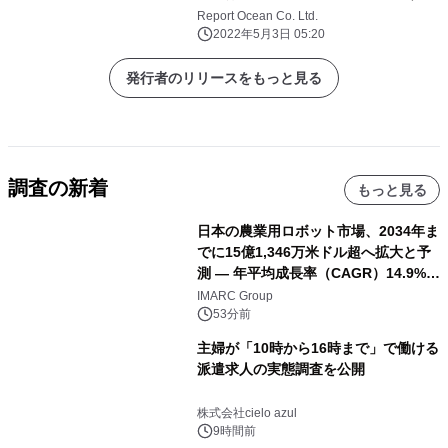
と予測される
Report Ocean Co. Ltd.
2022年5月3日 05:20
発行者のリリースをもっと見る
調査の新着
もっと見る
日本の農業用ロボット市場、2034年ま
でに15億1,346万米ドル超へ拡大と予
測 ― 年平均成長率（CAGR）14.9%を
記録
IMARC Group
53分前
主婦が「10時から16時まで」で働ける
派遣求人の実態調査を公開
株式会社cielo azul
9時間前