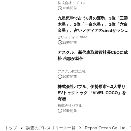
株式会社トプコン
16時間前
九星気学で占う8月の運勢、3位「三碧
木星」、2位「一白水星」、1位「六白
金星」。占いメディアのziredがランキ
4
ングを発表
占いメディア zired
22時間前
アスクル、新代表取締役社長CEOに成
松 岳志が就任
5
アスクル株式会社
16時間前
株式会社バブル、伊勢原市へ3人乗り
EVトゥクトゥク 「VIVEL COCO」を
寄贈
6
株式会社バブル
19時間前
トップ
調査のプレスリリース一覧
Report Ocean Co. Ltd.