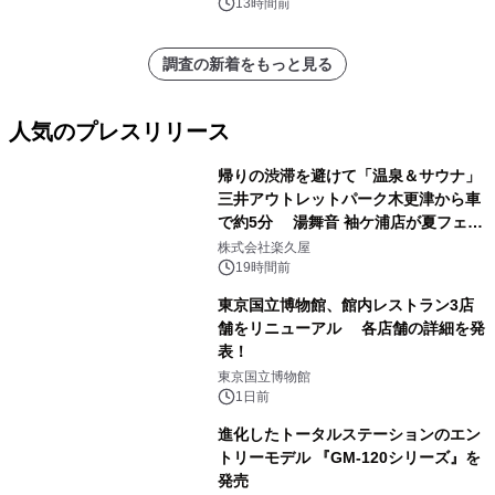
13時間前
調査の新着をもっと見る
人気のプレスリリース
帰りの渋滞を避けて「温泉＆サウナ」
三井アウトレットパーク木更津から車
で約5分 湯舞音 袖ケ浦店が夏フェア
1
メニューを提供
株式会社楽久屋
19時間前
東京国立博物館、館内レストラン3店
舗をリニューアル 各店舗の詳細を発
表！
2
東京国立博物館
1日前
進化したトータルステーションのエン
トリーモデル 『GM-120シリーズ』を
発売
3