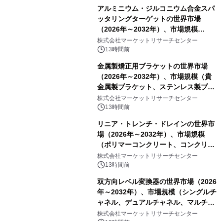
アルミニウム・ジルコニウム合金スパ
ッタリングターゲットの世界市場
（2026年～2032年）、市場規模
（0.995、0.999、その他）・分析レポ
株式会社マーケットリサーチセンター
ートを発表
13時間前
金属製矯正用ブラケットの世界市場
（2026年～2032年）、市場規模（貴
金属製ブラケット、ステンレス製ブラ
ケット、純チタン製ブラケット）・分
株式会社マーケットリサーチセンター
析レポートを発表
13時間前
リニア・トレンチ・ドレインの世界市
場（2026年～2032年）、市場規模
（ポリマーコンクリート、コンクリー
ト、プラスチック、金属）・分析レポ
株式会社マーケットリサーチセンター
ートを発表
13時間前
双方向レベル変換器の世界市場（2026
年～2032年）、市場規模（シングルチ
ャネル、デュアルチャネル、マルチチ
ャネル）・分析レポートを発表
株式会社マーケットリサーチセンター