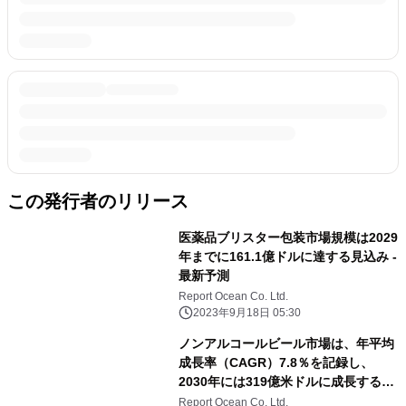
この発行者のリリース
医薬品ブリスター包装市場規模は2029
年までに161.1億ドルに達する見込み -
最新予測
Report Ocean Co. Ltd.
2023年9月18日 05:30
ノンアルコールビール市場は、年平均
成長率（CAGR）7.8％を記録し、
2030年には319億米ドルに成長すると
予測される
Report Ocean Co. Ltd.