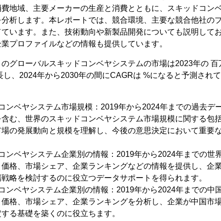
消費地域、主要メーカーの生産と消費とともに、スキッドコン
を分析します。本レポートでは、競合環境、主要な競合他社の
てています。また、技術動向や新製品開発についても説明して
企業プロファイルなどの情報も提供しています。
によるとのグローバルスキッドコンベヤシステムの市場は2023年の 百
し、2024年から2030年の間にCAGRは %になると予測され
ンベヤシステム市場規模：2019年から2024年までの過去データ
を含む、世界のスキッドコンベヤシステム市場規模に関する包
市場の発展動向と規模を理解し、今後の意思決定において重要
コンベヤシステム企業別の情報：2019年から2024年までの
、価格、市場シェア、企業ランキングなどの情報を提供し、企
場戦略を検討するのに役立つデータサポートを得られます。
コンベヤシステム企業別の情報：2019年から2024年までの
、価格、市場シェア、企業ランキングを分析し、企業が中国市
定する基礎を築くのに役立ちます。