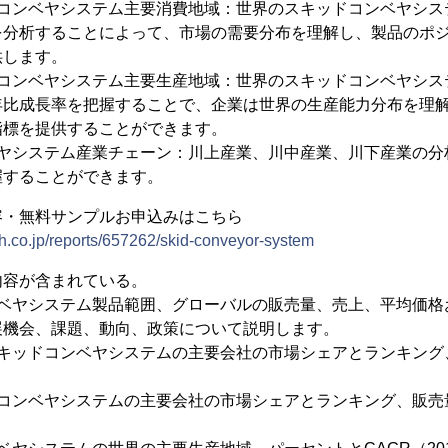
ドコンベヤシステム主要消費地域：世界のスキッドコンベヤシス
を分析することによって、市場の需要分布を理解し、製品のポ
供します。
ドコンベヤシステム主要生産地域：世界のスキッドコンベヤシス
年比成長率を把握することで、企業は世界の生産能力分布を理
指標を提供することができます。
ベヤシステム産業チェーン：川上産業、川中産業、川下産業の分
握することができます。
容・無料サンプルお申込みはこちら
h.co.jp/reports/657262/skid-conveyor-system
内容が含まれている。
ンベヤシステム製品範囲、グローバルの販売量、売上、平均価格
展機会、課題、動向、政策について説明します。
スキッドコンベヤシステムの主要会社の市場シェアとランキング
ドコンベヤシステムの主要会社の市場シェアとランキング、販売