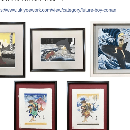
ps://www.ukiyoework.com/view/category/future-boy-conan