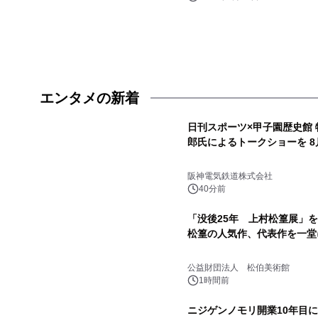
エンタメの新着
日刊スポーツ×甲子園歴史館 
郎氏によるトークショーを 8
阪神電気鉄道株式会社
40分前
「没後25年 上村松篁展」
松篁の人気作、代表作を一堂
公益財団法人 松伯美術館
1時間前
ニジゲンノモリ開業10年目