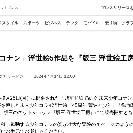
プレスリリース
アットプレス
フスタイル
スポーツ
ビジネス
テック
モバイル
乗り物
クラ
コナン」浮世絵5作品を『版三 浮世絵工
会社
サービス
2024年4月14日 12:00
水）～9月25日(月）に開催された『越前和紙で紡ぐ 未来少年コナ
を博した未来少年コラボ浮世絵「45周年 荒波と少年」「御伽
、版三のネットショップ『版三 浮世絵工房』にて販売開始と
を移し躍動する少年コナンの姿が壮大な冒険の１ページのよう
ぜひお手元でお楽しみください。