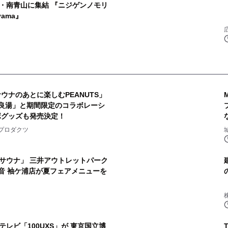
・南青山に集結 『ニジゲンノモリ
yama』
ウナのあとに楽しむPEANUTS」
良湯」と期間限定のコラボレーシ
ボグッズも発売決定！
2
プロダクツ
サウナ」 三井アウトレットパーク
音 袖ケ浦店が夏フェアメニューを
4
レビ「100UXS」が 東京国立博