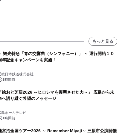
もっと見る
～ 観光特急「青の交響曲（シンフォニー）」 ～ 運行開始１０
周年記念キャンペーンを実施！
近畿日本鉄道株式会社
1時間前
「絵おと芝居2026 ～ヒロシマを復興させた力～」 広島から未
来へ語り継ぐ希望のメッセージ
広島ホームテレビ
1時間前
桂宮治全国ツアー2026 ～ Remember Miyaji～ 三原市公演開催