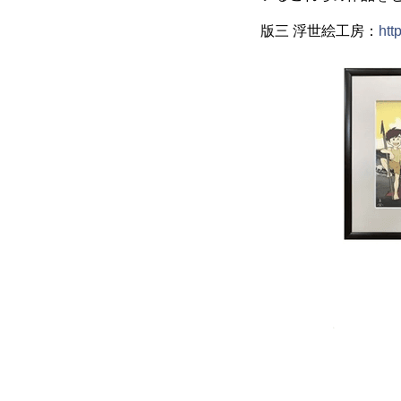
版三 浮世絵工房：
htt