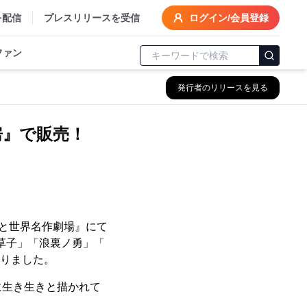
を配信
プレスリリースを受信
ログイン/会員登録
ファン
発行者のリリースを見る
房』で販売！
ンと世界名作劇場』にて
草子」「浪裏ノ勇」「
なりました。
に生き生きと描かれて