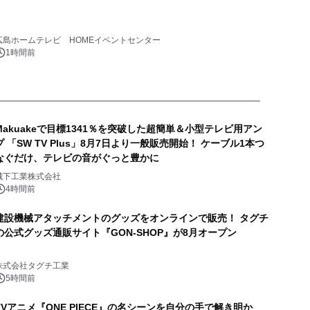
広島ホームテレビ HOMEイベントセンター
1時間前
Makuakeで目標1341％を突破した超簡単＆小型テレビ用アン
プ 「SW TV Plus」8月7日より一般販売開始！ ケーブル1本つ
なぐだけ、テレビの音がぐっと豊かに
城下工業株式会社
4時間前
建設機械アタッチメントのグッズをオンラインで販売！ タグチ
の公式グッズ通販サイト『GON-SHOP』が8月オープン
株式会社タグチ工業
5時間前
TVアニメ『ONE PIECE』の名シーンを自分の手で解き明か