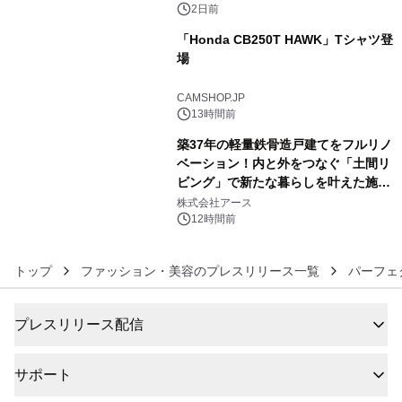
ボグッズも発売決定！
2日前
「Honda CB250T HAWK」Tシャツ登
場
5
CAMSHOP.JP
13時間前
築37年の軽量鉄骨造戸建てをフルリノ
ベーション！内と外をつなぐ「土間リ
ビング」で新たな暮らしを叶えた施工
6
事例を株式会社アースが公開
株式会社アース
12時間前
トップ
ファッション・美容のプレスリリース一覧
パーフェ
プレスリリース配信
サポート