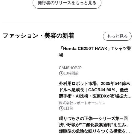
発行者のリリースをもっと見る
ファッション・美容の新着
もっと見る
「Honda CB250T HAWK」Tシャツ登
場
CAMSHOP.JP
13時間前
外科用ロボット市場、2035年544億米
ドルへ急成長｜CAGR44.90％、低侵
襲手術・AI技術・医療DXが市場拡大を
牽引
株式会社レポートオーシャン
1日前
眠りづらさの正体──シリーズ第三回
浅い呼吸が"二酸化炭素過剰"を生み、
爆睡型の危険な眠りをつくる構造を解