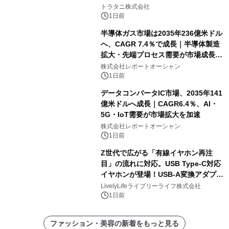
説
トラタニ株式会社
1日前
半導体ガス市場は2035年236億米ドル
へ、CAGR 7.4％で成長｜半導体製造
拡大・先端プロセス需要が市場成長を
加速
株式会社レポートオーシャン
1日前
データコンバータIC市場、2035年141
億米ドルへ成長｜CAGR6.4％、AI・
5G・IoT需要が市場拡大を加速
株式会社レポートオーシャン
1日前
Z世代で広がる「有線イヤホン再注
目」の流れに対応。USB Type-C対応
イヤホンが登場！USB-A変換アダプタ
ー付きでスマホからパソコンまで幅広
LivelyLifeライブリーライフ株式会社
く活用可能
1日前
ファッション・美容の新着をもっと見る