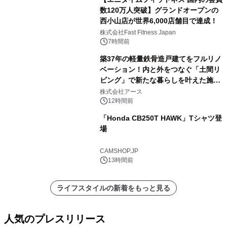
数120万人突破】グランドオープンの
西小山店が世界6,000店舗目で達成！
株式会社Fast Fitness Japan
7時間前
築37年の軽量鉄骨造戸建てをフルリノ
ベーション！内と外をつなぐ「土間リ
ビング」で新たな暮らしを叶えた施工
事例を株式会社アースが公開
株式会社アース
12時間前
「Honda CB250T HAWK」Tシャツ登
場
CAMSHOP.JP
13時間前
ライフスタイルの新着をもっと見る
人気のプレスリリース