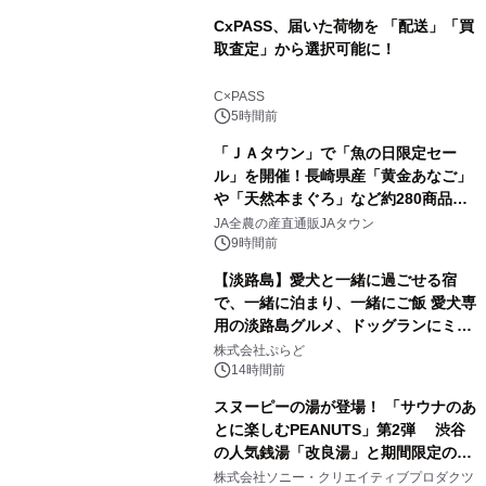
CxPASS、届いた荷物を 「配送」「買
取査定」から選択可能に！
1
C×PASS
5時間前
「ＪＡタウン」で「魚の日限定セー
ル」を開催！長崎県産「黄金あなご」
や「天然本まぐろ」など約280商品を
2
販売！～毎月１０日の定例企画～
JA全農の産直通販JAタウン
9時間前
【淡路島】愛犬と一緒に過ごせる宿
で、一緒に泊まり、一緒にご飯 愛犬専
用の淡路島グルメ、ドッグランにミニ
3
プール グランピングとトレーラーハウ
株式会社ぷらど
スの2施設で
14時間前
スヌーピーの湯が登場！ 「サウナのあ
とに楽しむPEANUTS」第2弾 渋谷
の人気銭湯「改良湯」と期間限定のコ
4
ラボレーション サウナイキタイコラ
株式会社ソニー・クリエイティブプロダクツ