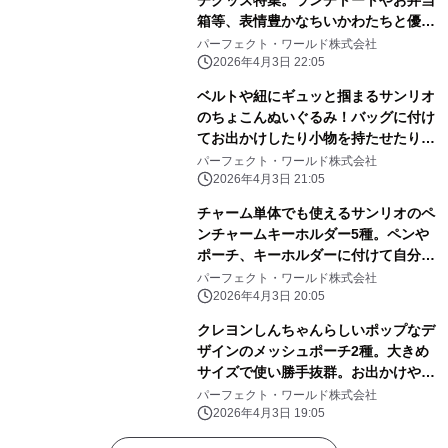
箱等、表情豊かなちいかわたちと優し
いピンク色に心和む
パーフェクト・ワールド株式会社
2026年4月3日 22:05
ベルトや紐にギュッと掴まるサンリオ
のちょこんぬいぐるみ！バッグに付け
てお出かけしたり小物を持たせたりと
自由に楽しめる！
パーフェクト・ワールド株式会社
2026年4月3日 21:05
チャーム単体でも使えるサンリオのペ
ンチャームキーホルダー5種。ペンや
ポーチ、キーホルダーに付けて自分だ
けのアレンジしよう
パーフェクト・ワールド株式会社
2026年4月3日 20:05
クレヨンしんちゃんらしいポップなデ
ザインのメッシュポーチ2種。大きめ
サイズで使い勝手抜群。お出かけや旅
行にぜひ！
パーフェクト・ワールド株式会社
2026年4月3日 19:05