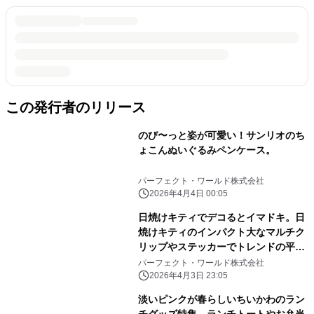
この発行者のリリース
のび〜っと姿が可愛い！サンリオのち
ょこんぬいぐるみペンケース。
パーフェクト・ワールド株式会社
2026年4月4日 00:05
日焼けキティでデコるとイマドキ。日
焼けキティのインパクト大なマルチク
リップやステッカーでトレンドの平成
レトロ感ばっちりです。
パーフェクト・ワールド株式会社
2026年4月3日 23:05
淡いピンクが春らしいちいかわのラン
チグッズ特集。ランチトートやお弁当