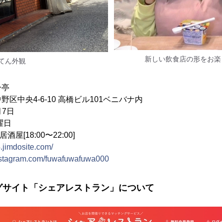
新しい飲食店の形を
てん外観
亭
中央4-6-10 高橋ビル101ベニバナ内
月7日
曜日
/居酒屋[18:00〜22:00]
4.jimdosite.com/
instagram.com/fuwafuwafuwa000
グサイト「シェアレストラン」について