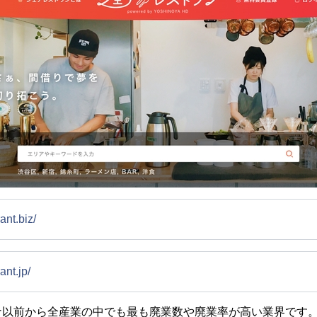
ant.biz/
ant.jp/
ナ以前から全産業の中でも最も廃業数や廃業率が高い業界です