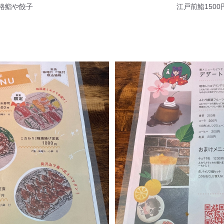
格鮨や餃子
江戸前鮨15