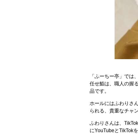
「ふーちー亭」では
任せ鮨は、職人の握
品です。
ホールにはふわりさ
られる、貴重なチャ
ふわりさんは、TikT
にYouTubeとTi