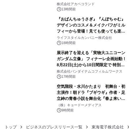
3
株式会社アカベコランド
13時間前
『おぱんちゅうさぎ』『んぽちゃむ』
デザインのコスメ＆メイクパフがミル
フィーから登場！見ても使っても楽し
4
い、ポップでキュートなコレクショ
ライフスタイルカンパニー株式会社
ン。
18時間前
展示終了を迎える「実物大ユニコーン
ガンダム立像」 フィナーレ企画始動！
8月22日(土)から10日間限定で 特別映
5
像『UNICORN GUNDAM Statue ―
株式会社バンダイナムコフィルムワークス
BEYOND POSSIBILITY ―』を上映！
17時間前
空気階段・水川かたまり 初舞台・初
主演作！朝ドラ『ブギウギ』作者・足
立紳の青春小説を舞台化『春よ来い、
6
マジで来い』キービジュアル解禁！
（株）キョードーメディアス
9時間前
トップ
ビジネスのプレスリリース一覧
東海電子株式会社