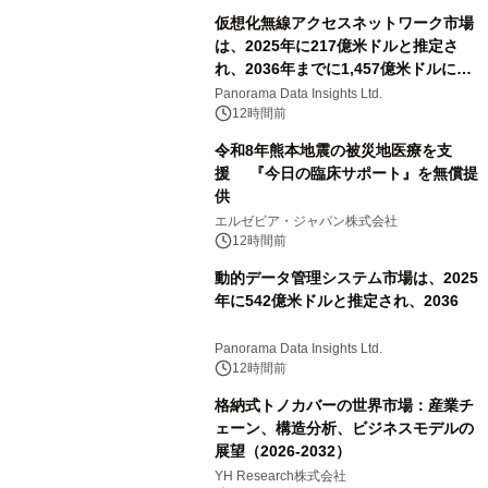
相当を還元
仮想化無線アクセスネットワーク市場
は、2025年に217億米ドルと推定さ
れ、2036年までに1,457億米ドルに達
すると予測されており、予測期間
Panorama Data Insights Ltd.
（2026年～2036年）
12時間前
令和8年熊本地震の被災地医療を支
援 『今日の臨床サポート』を無償提
供
エルゼビア・ジャパン株式会社
12時間前
動的データ管理システム市場は、2025
年に542億米ドルと推定され、2036
Panorama Data Insights Ltd.
12時間前
格納式トノカバーの世界市場：産業チ
ェーン、構造分析、ビジネスモデルの
展望（2026-2032）
YH Research株式会社