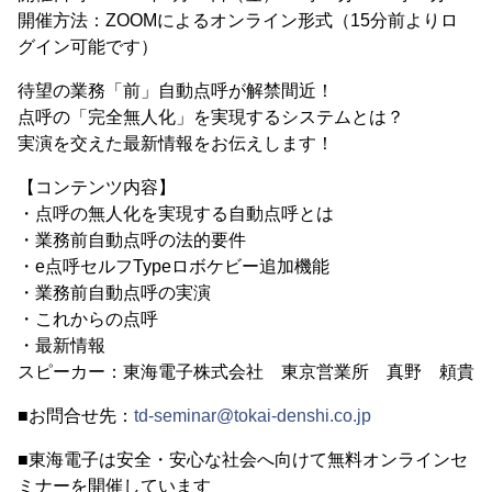
開催方法：ZOOMによるオンライン形式（15分前よりロ
グイン可能です）
待望の業務「前」自動点呼が解禁間近！
点呼の「完全無人化」を実現するシステムとは？
実演を交えた最新情報をお伝えします！
【コンテンツ内容】
・点呼の無人化を実現する自動点呼とは
・業務前自動点呼の法的要件
・e点呼セルフTypeロボケビー追加機能
・業務前自動点呼の実演
・これからの点呼
・最新情報
スピーカー：東海電子株式会社 東京営業所 真野 頼貴
■お問合せ先：
td-seminar@tokai-denshi.co.jp
■東海電子は安全・安心な社会へ向けて無料オンラインセ
ミナーを開催しています