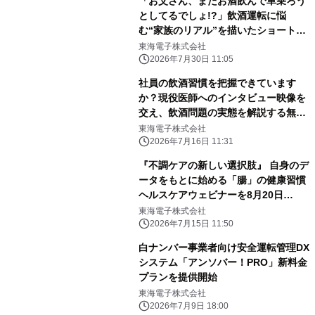
「お父さん、またお酒飲んで車乗ろう
としてるでしょ!?」飲酒運転に悩
む“家族のリアル”を描いたショートス
トーリー動画を公開
東海電子株式会社
2026年7月30日 11:05
社員の飲酒習慣を把握できています
か？現役医師へのインタビュー映像を
交え、飲酒問題の実態を解説する無料
ウェビナーを8月6日（木）開催
東海電子株式会社
2026年7月16日 11:31
『不調ケアの新しい選択肢』 自身のデ
ータをもとに始める「腸」の健康習慣
ヘルスケアウェビナーを8月20日
（木）開催
東海電子株式会社
2026年7月15日 11:50
白ナンバー事業者向け安全運転管理DX
システム「アンソバー！PRO」新料金
プランを提供開始
東海電子株式会社
2026年7月9日 18:00