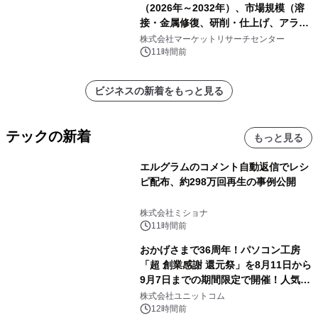
（2026年～2032年）、市場規模（溶
接・金属修復、研削・仕上げ、アライ
メント、その他）・分析レポートを発
株式会社マーケットリサーチセンター
表
11時間前
ビジネスの新着をもっと見る
テックの新着
もっと見る
エルグラムのコメント自動返信でレシ
ピ配布、約298万回再生の事例公開
株式会社ミショナ
11時間前
おかげさまで36周年！パソコン工房
「超 創業感謝 還元祭」を8月11日から
9月7日までの期間限定で開催！人気の
ゲーミングPCや高性能ノートPCなど
株式会社ユニットコム
対象iiyama PCのご購入で最大3万円分
12時間前