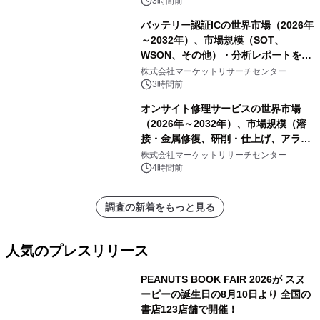
3時間前
バッテリー認証ICの世界市場（2026年
～2032年）、市場規模（SOT、
WSON、その他）・分析レポートを発
表
株式会社マーケットリサーチセンター
3時間前
オンサイト修理サービスの世界市場
（2026年～2032年）、市場規模（溶
接・金属修復、研削・仕上げ、アライ
メント、その他）・分析レポートを発
株式会社マーケットリサーチセンター
表
4時間前
調査の新着をもっと見る
人気のプレスリリース
PEANUTS BOOK FAIR 2026が スヌ
ーピーの誕生日の8月10日より 全国の
書店123店舗で開催！
1