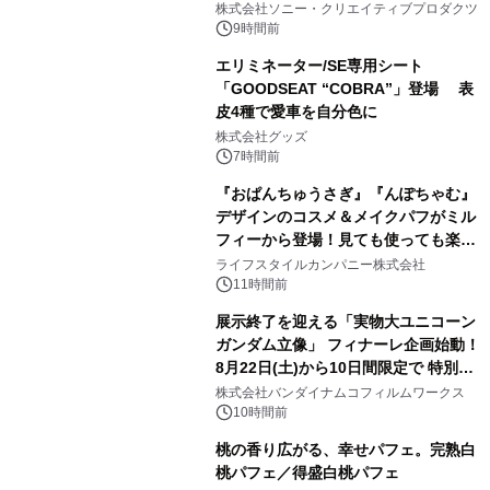
株式会社ソニー・クリエイティブプロダクツ
9時間前
エリミネーター/SE専用シート
「GOODSEAT “COBRA”」登場 表
皮4種で愛車を自分色に
2
株式会社グッズ
7時間前
『おぱんちゅうさぎ』『んぽちゃむ』
デザインのコスメ＆メイクパフがミル
フィーから登場！見ても使っても楽し
3
い、ポップでキュートなコレクショ
ライフスタイルカンパニー株式会社
ン。
11時間前
展示終了を迎える「実物大ユニコーン
ガンダム立像」 フィナーレ企画始動！
8月22日(土)から10日間限定で 特別映
4
像『UNICORN GUNDAM Statue ―
株式会社バンダイナムコフィルムワークス
BEYOND POSSIBILITY ―』を上映！
10時間前
桃の香り広がる、幸せパフェ。完熟白
桃パフェ／得盛白桃パフェ