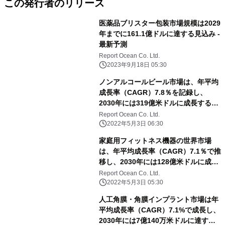
この発行者のリリース
医薬品ブリスター包装市場規模は2029
年までに161.1億ドルに達する見込み -
最新予測
Report Ocean Co. Ltd.
2023年9月18日 05:30
ノンアルコールビール市場は、年平均
成長率（CAGR）7.8％を記録し、
2030年には319億米ドルに成長すると
予測される
Report Ocean Co. Ltd.
2022年5月3日 06:30
家庭用フィットネス機器の世界市場
は、年平均成長率（CAGR）7.1％で推
移し、2030年には128億米ドルに成長
すると予測
Report Ocean Co. Ltd.
2022年5月3日 05:30
人工角膜・角膜インプラント市場は年
平均成長率（CAGR）7.1%で成長し、
2030年には7億140万米ドルに達する