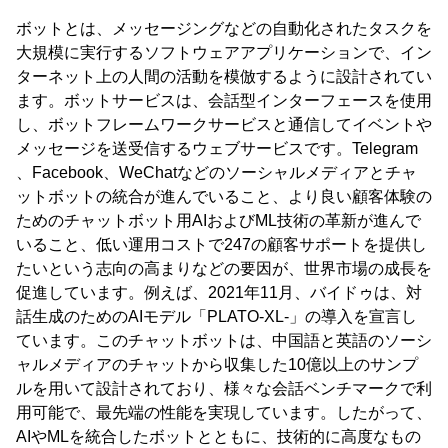
ボットとは、メッセージングなどの自動化されたタスクを
大規模に実行するソフトウェアアプリケーションで、イン
ターネット上の人間の活動を模倣するように設計されてい
ます。ボットサービスは、会話型インターフェースを使用
し、ボットフレームワークサービスと通信してイベントや
メッセージを送受信するウェブサービスです。Telegram
、Facebook、WeChatなどのソーシャルメディアとチャ
ットボットの統合が進んでいること、より良い顧客体験の
ためのチャットボット用AIおよびML技術の革新が進んで
いること、低い運用コストで247の顧客サポートを提供し
たいという志向の高まりなどの要因が、世界市場の成長を
促進しています。例えば、2021年11月、バイドゥは、対
話生成のためのAIモデル「PLATO-XL-」の導入を宣言し
ています。このチャットボットは、中国語と英語のソーシ
ャルメディアのチャットから収集した10億以上のサンプ
ルを用いて設計されており、様々な会話ベンチマークで利
用可能で、最先端の性能を実現しています。したがって、
AIやMLを統合したボットとともに、技術的に高度なもの