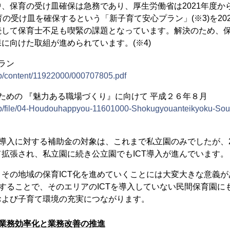
、保育の受け皿確保は急務であり、厚生労働省は2021年度から
の受け皿を確保するという「新子育て安心プラン」(※3)を202
続して保育士不足も喫緊の課題となっています。解決のため、
に向けた取組が進められています。(※4)
ラン
jp/content/11922000/000707805.pdf
ための 『魅力ある職場づくり』に向けて 平成２６年８月
.jp/file/04-Houdouhappyou-11601000-Shokugyouanteikyoku-S
T導入に対する補助金の対象は、これまで私立園のみでしたが、2
拡張され、私立園に続き公立園でもICT導入が進んでいます。
その地域の保育ICT化を進めていくことには大変大きな意義
信することで、そのエリアのICTを導入していない民間保育園に
および子育て環境の充実につながります。
る業務効率化と業務改善の推進