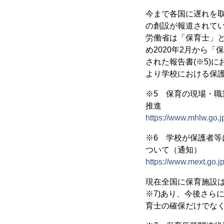
今まで各国に遅れを
の創設が報道されてい
労働省は「保育士」
め2020年2月から
された報告書(※5)
より学校における保護
※5 保育の現場・職業
推進
https://www.mhlw.go.
※6 学校が保護者
ついて（通知）
https://www.mext.go.
現在全国に保育施設は
※7)あり、今後さら
育士の確保だけでな