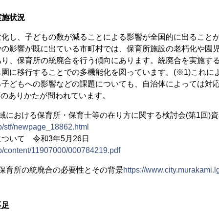
実施状況
変化し、子どもの数が減ることによる影響が全国的に出ること
少の影響が既に出ている市町村では、保育所施設の老朽化や園
あり、保育所の統廃合を行う傾向にあります。統廃合を実施す
園に移行することでの多機能化を図っています。(※1)これに
る子どもへの影響などの課題についても、自治体によっては対応
育のありかたが問われています。
域における保育所・保育士等の在り方に関する検討会(第1回)資
jp/stf/newpage_18862.html
ついて 令和3年5月26日
jp/content/11907000/000784219.pdf
 保育所の統廃合の必要性とその背景
https://www.city.murakami.l
不足