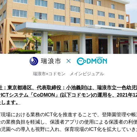
瑞浪市×コドモン メインビジュアル
社：東京都港区、代表取締役：小池義則)は、瑞浪市立一色幼
CTシステム「CoDMON」(以下コドモン)の運用を、2021年
たします。
現場における業務のICT化を推進することで、登降園管理や
士の業務負担を軽減し、保護者アプリの使用による保護者の利
児園への導入も視野に入れ、保育現場のICT化を拡大してい