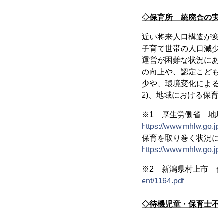
◇保育所 統廃合の
近い将来人口構造が
子育て世帯の人口減
運営が困難な状況に
の向上や、認定こども
少や、環境変化によ
2)、地域における保
※1 厚生労働省 地
https://www.mhlw.go.
保育を取り巻く状況に
https://www.mhlw.go.
※2 新潟県村上市
ent/1164.pdf
◇待機児童・保育士