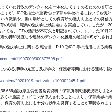
取っていた行政のデジタル化を一本化してすすめるための省庁
ますが、ICT化推進の重要性は保育や学校の場においても例
という職業や、働く場所としての保育所の魅力向上とその発信
「保育の現場・職業の魅力向上検討会」を実施していましたが、202
においても、ICTの活用が不可欠と明記されています。また10月
者の押印見直しや連絡のデジタル化推進の通知(※6)がなされ
の魅力向上に関する 報告書 P.19 ②ICT 等の活用による
jp/content/11907000/000677595.pdf
等に求める押印の見直し及び学校・保護者等間における連絡手段
jp/content/20201019-mxt_zaimu-100002245-1.pdf
38,666施設(厚生労働省発表資料「保育所等関連状況取りまとめ
に多くの施設でコドモンが導入されることにより、保育業界の
く、保育の質向上にも十分な効果を発揮することが期待されま