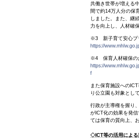
共働き世帯が増える中
間で約14万人分の保育
しました。また、継
力を向上し、人材確保
※3 新子育て安心プ
https://www.mhlw.go.
※4 保育人材確保の
https://www.mhlw.go
f
また保育施設へのIC
り公立園も対象として
行政が主導権を握り、
がICT化の効果を発
ては保育の質向上、
◇ICT等の活用によ