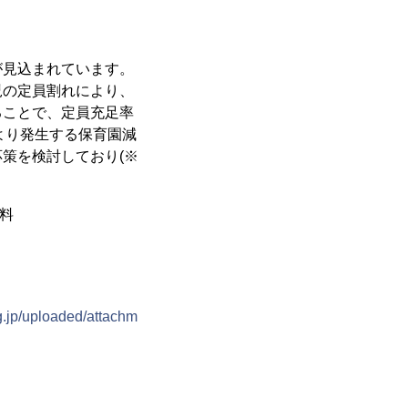
が見込まれています。
児の定員割れにより、
ることで、定員充足率
より発生する保育園減
策を検討しており(※
料
g.jp/uploaded/attachm