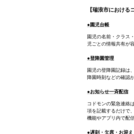
【瑞浪市におけるコ
●園児台帳
園児の名前・クラス
児ごとの情報共有が
●登降園管理
園児の登降園記録は
降園時刻などの確認
●お知らせ一斉配信
コドモンの緊急連絡
項を記載するだけで
機能やアプリ内で配
●遅刻・欠席・お迎え