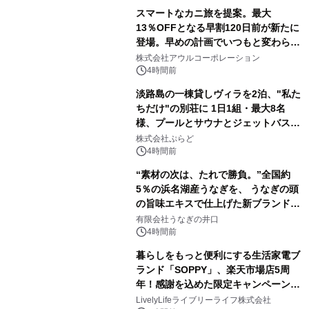
スマートなカニ旅を提案。最大
13％OFFとなる早割120日前が新たに
登場。早めの計画でいつもと変わらぬ
大人の冬旅を。ー夕日ヶ浦温泉「佳松
株式会社アウルコーポレーション
苑 別邸ふうか」ー
4時間前
淡路島の一棟貸しヴィラを2泊、"私た
ちだけ"の別荘に 1日1組・最大8名
様、プールとサウナとジェットバス付
きで Villa Mon Temps AWAJIの連泊
株式会社ぷらど
素泊りプラン
4時間前
“素材の次は、たれで勝負。”全国約
5％の浜名湖産うなぎを、 うなぎの頭
の旨味エキスで仕上げた新ブランド
「井口の誉」誕生
有限会社うなぎの井口
4時間前
暮らしをもっと便利にする生活家電ブ
ランド「SOPPY」、楽天市場店5周
年！感謝を込めた限定キャンペーンを
8月10日より開催
LivelyLifeライブリーライフ株式会社