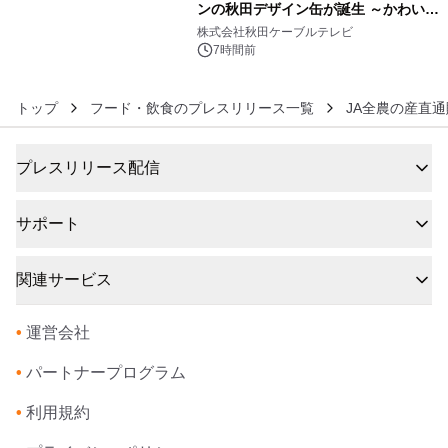
ンの秋田デザイン缶が誕生 ～かわいい
6
秋田犬の子犬と秋田の四季と名所を巡
株式会社秋田ケーブルテレビ
るパッケージ～ 9月1日(火)秋田県内で
7時間前
販売開始
トップ
フード・飲食のプレスリリース一覧
JA全農の産直通
プレスリリース配信
サポート
関連サービス
•
運営会社
•
パートナープログラム
•
利用規約