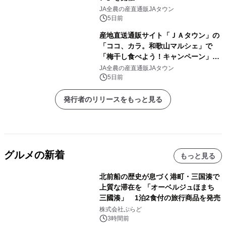
JA全農の産直通販JAタウン
5日前
産地直送通販サイト「ＪＡタウン」の
「ココ、カラ。和歌山マルシェ」で
「梅干し食べよう！キャンペーン」を
開催！
JA全農の産直通販JAタウン
5日前
発行者のリリースをもっと見る
グルメの新着
もっと見る
北前船の歴史が息づく港町・三国湊で
上質な滞在を 「オーベルジュほまち
三國湊」 1泊2食付の旅行商品を発売
株式会社ぷらど
3時間前