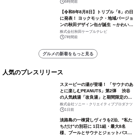
6時間前
【令和8年8月8日】トリプル「8」の日
に発表！ ヨックモック・地域バージョ
ンの秋田デザイン缶が誕生 ～かわいい
秋田犬の子犬と秋田の四季と名所を巡
株式会社秋田ケーブルテレビ
るパッケージ～ 9月1日(火)秋田県内で
7時間前
販売開始
グルメの新着をもっと見る
人気のプレスリリース
スヌーピーの湯が登場！ 「サウナのあ
とに楽しむPEANUTS」第2弾 渋谷
の人気銭湯「改良湯」と期間限定のコ
1
ラボレーション サウナイキタイコラ
株式会社ソニー・クリエイティブプロダクツ
ボグッズも発売決定！
1日前
淡路島の一棟貸しヴィラを2泊、"私た
ちだけ"の別荘に 1日1組・最大8名
様、プールとサウナとジェットバス付