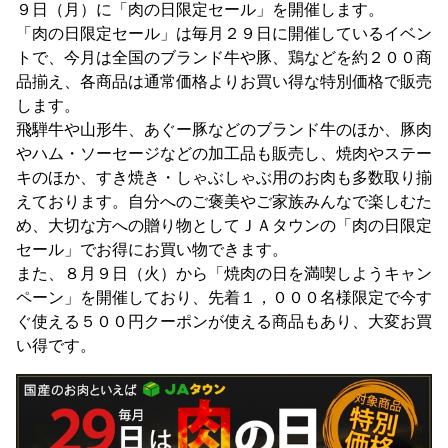
９日（月）に「肉の日限定セール」を開催します。
「肉の日限定セール」は毎月２９日に開催しているイベン
トで、今月は全国のブランド牛や豚、鶏などを約２００商
品揃え、各商品は通常価格よりお買い得な特別価格で販売
します。
飛騨牛や山形牛、あぐー豚などのブランド牛のほか、豚肉
やハム・ソーセージなどの加工品も販売し、焼肉やステー
キのほか、すき焼き・しゃぶしゃぶ用のお肉も多数取り揃
えております。自分へのご褒美やご家族みんなで楽しむた
め、大切な方への贈り物としてＪＡタウンの「肉の日限定
セール」でお得にお買い物できます。
また、８月９日（火）から「焼肉の日を満喫しようキャン
ペーン」を開催しており、先着１，０００名様限定で今す
ぐ使える５００円クーポンが使える商品もあり、大変お買
い得です。