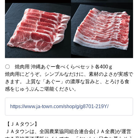
〇 焼肉用 沖縄あぐー食べくらべセット各400ｇ
焼肉用にどうぞ。シンプルなだけに、素材のよさが実感で
きます。 上質な「あぐー」の濃厚な旨みと、とろける食
感をじゅうぶんご堪能ください。
https://www.ja-town.com/shop/g/g8701-219Y/
【ＪＡタウン】
ＪＡタウンは、全国農業協同組合連合会(ＪＡ全農)が運営