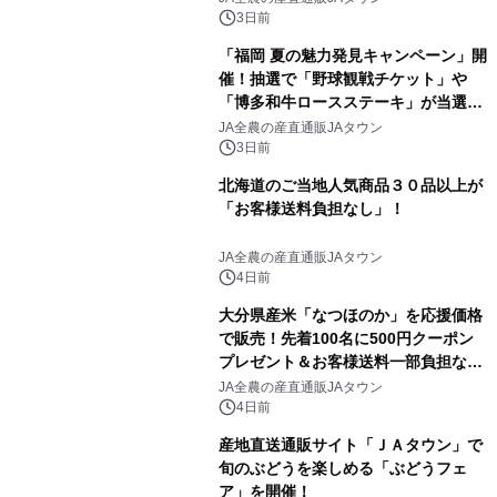
3日前
「福岡 夏の魅力発見キャンペーン」開
催！抽選で「野球観戦チケット」や
「博多和牛ロースステーキ」が当選！
さらに500円クーポンプレゼント～Ｊ
JA全農の産直通販JAタウン
Ａタウン「博多うまかショップ」で８
3日前
月１１日まで～
北海道のご当地人気商品３０品以上が
「お客様送料負担なし」！
JA全農の産直通販JAタウン
4日前
大分県産米「なつほのか」を応援価格
で販売！先着100名に500円クーポン
プレゼント＆お客様送料一部負担な
し！ＪＡタウンの「まるっと完食おお
JA全農の産直通販JAタウン
いた」でキャンペーン開催
4日前
産地直送通販サイト「ＪＡタウン」で
旬のぶどうを楽しめる「ぶどうフェ
ア」を開催！