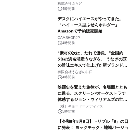
2
きで Villa Mon Temps AWAJIの連泊
株式会社ぷらど
素泊りプラン
4時間前
デスクにハイエースがやってきた。
「ハイエース型ふせんホルダー」
Amazonで予約販売開始
3
CAMSHOP.JP
4時間前
“素材の次は、たれで勝負。”全国約
5％の浜名湖産うなぎを、 うなぎの頭
の旨味エキスで仕上げた新ブランド
4
「井口の誉」誕生
有限会社うなぎの井口
4時間前
映画史を変えた旋律が、名場面ととも
に甦る。スクリーン×オーケストラで
体感するジョン・ウィリアムズの世
5
界。ジョン・ウィリアムズ：シネマ・
（株）キョードーメディアス
スペクタキュラー・コンサート 開催決
5時間前
定！
【令和8年8月8日】トリプル「8」の日
に発表！ ヨックモック・地域バージョ