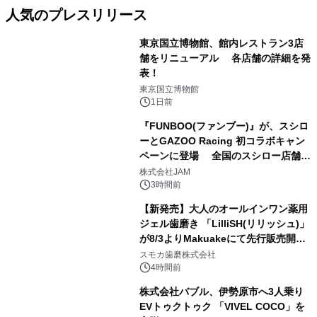
人気のプレスリリース
東京国立博物館、館内レストラン3店
舗をリニューアル 各店舗の詳細を発
表！
1
東京国立博物館
1日前
『FUNBOO(ファンブー)』が、スシロ
ーとGAZOO Racing 初コラボキャン
ペーンに登場 全国のスシロー店舗で
2
GR 4車種の FUNBOO(ミニカー)付き
株式会社JAM
メニューが展開されます
3時間前
【新発売】大人のオールインワン薬用
ジェル歯磨き 「LilliSH(リリッシュ)」
が8/3よりMakuakeにて先行販売開
3
始！
スモカ歯磨株式会社
4時間前
株式会社バブル、伊勢原市へ3人乗り
EVトゥクトゥク 「VIVEL COCO」を