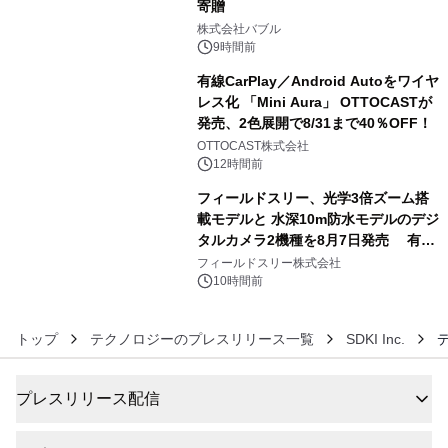
寄贈
4
株式会社バブル
9時間前
有線CarPlay／Android Autoをワイヤ
レス化 「Mini Aura」 OTTOCASTが
発売、2色展開で8/31まで40％OFF！
5
OTTOCAST株式会社
12時間前
フィールドスリー、光学3倍ズーム搭
載モデルと 水深10m防水モデルのデジ
タルカメラ2機種を8月7日発売 有効
6
約1300万画素、用途別に選べるコンデ
フィールドスリー株式会社
ジ新登場
10時間前
トップ
テクノロジーのプレスリリース一覧
SDKI Inc.
プレスリリース配信