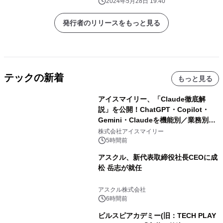
2024年5月28日 19:40
発行者のリリースをもっと見る
テックの新着
もっと見る
アイスマイリー、「Claude徹底解
説」を公開！ChatGPT・Copilot・
Gemini・Claudeを機能別／業務別に
比較―自社に合う生成AIの選び方がわ
株式会社アイスマイリー
かる実践ガイド
5時間前
アスクル、新代表取締役社長CEOに成
松 岳志が就任
アスクル株式会社
6時間前
ビルスピアカデミー(旧：TECH PLAY