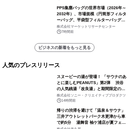
PPS集塵バッグの世界市場（2026年～
2032年）、市場規模（円筒形フィルタ
ーバッグ、平袋型フィルターバッグ、
プリーツフィルターバッグ、その
株式会社マーケットリサーチセンター
他）・分析レポートを発表
7時間前
ビジネスの新着をもっと見る
人気のプレスリリース
スヌーピーの湯が登場！ 「サウナのあ
とに楽しむPEANUTS」第2弾 渋谷
の人気銭湯「改良湯」と期間限定のコ
1
ラボレーション サウナイキタイコラ
株式会社ソニー・クリエイティブプロダクツ
ボグッズも発売決定！
14時間前
帰りの渋滞を避けて「温泉＆サウナ」
三井アウトレットパーク木更津から車
で約5分 湯舞音 袖ケ浦店が夏フェア
2
メニューを提供