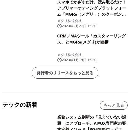
スマホでかざすだけ、読み取るだけ！
アプリマーケティングプラットフォー
ム「MGRe（メグリ」）のクーポン機
能に NFCタグ、QRコード対応クーポ
メグリ株式会社
ンが登場
2023年2月27日 15:30
CRM／MAツール「カスタマーリング
ス」とMGRe(メグリ)が連携
メグリ株式会社
2023年1月19日 15:20
発行者のリリースをもっと見る
テックの新着
もっと見る
業務システム刷新の「見えていない課
題」にアプローチ。AI×UX専門家の要
求定義メソッド【8/26無料ウェビナ