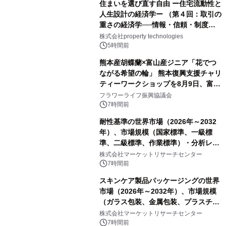
住まいを選び直す自由 ー住宅流動性と
人生設計の経済学ー （第４回：取引の
重さの経済学──情報・信頼・制度を
PropTechはどう組み替えるか）｜
株式会社property technologies
PropTech-Lab
5時間前
熊本産胡蝶蘭×富山産ジニア「花でつ
ながる希望の輪」 熊本復興支援チャリ
ティーワークショップを8月9日、富
山・射水で開催
フラワーライフ振興協議会
7時間前
耐性基準の世界市場（2026年～2032
年）、市場規模（国家標準、一級標
準、二級標準、作業標準）・分析レポ
ートを発表
株式会社マーケットリサーチセンター
7時間前
スキンケア製品パッケージングの世界
市場（2026年～2032年）、市場規模
（ガラス包装、金属包装、プラスチッ
ク包装、その他）・分析レポートを発
株式会社マーケットリサーチセンター
表
7時間前