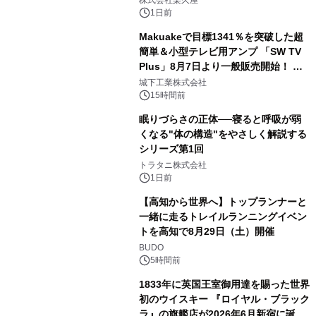
株式会社楽久屋
1日前
Makuakeで目標1341％を突破した超
簡単＆小型テレビ用アンプ 「SW TV
Plus」8月7日より一般販売開始！ ケ
3
ーブル1本つなぐだけ、テレビの音が
城下工業株式会社
ぐっと豊かに
15時間前
眠りづらさの正体──寝ると呼吸が弱
くなる"体の構造"をやさしく解説する
シリーズ第1回
4
トラタニ株式会社
1日前
【高知から世界へ】トップランナーと
一緒に走るトレイルランニングイベン
トを高知で8月29日（土）開催
5
BUDO
5時間前
1833年に英国王室御用達を賜った世界
初のウイスキー 『ロイヤル・ブラック
ラ』の旗艦店が2026年6月新宿に誕