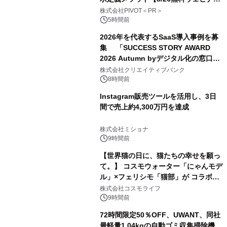
ー】株式会社PIVOT
株式会社PIVOT＜PR＞
5時間前
2026年を代表するSaaS導入事例を募
集 「SUCCESS STORY AWARD
2026 Autumn byデジタル化の窓口」
開催
株式会社クリエイティブバンク
8時間前
Instagram販売ツールを活用し、3日
間で売上約4,300万円を達成
株式会社ミショナ
9時間前
【世界猫の日に、猫たちの幸せを願っ
て。】 コスモウォーター「にゃんモデ
ル」×フェリシモ「猫部」が コラボキ
ャンペーンを実施
株式会社コスモライフ
9時間前
72時間限定50％OFF、UWANT、同社
最軽量1.04kgの自動ゴミ収集掃除機