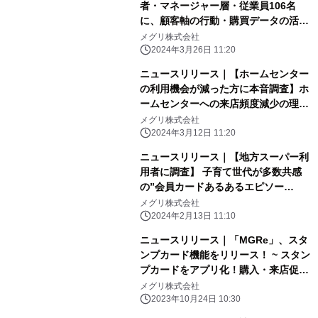
者・マネージャー層・従業員106名
に、顧客軸の行動・購買データの活用
レベルを調査】 52.8%が「購買傾向や
メグリ株式会社
志向の把握に留まり、 分析結果の活用
2024年3月26日 11:20
に至っていない」実態
ニュースリリース｜【ホームセンター
の利用機会が減った方に本音調査】ホ
ームセンターへの来店頻度減少の理由
とは？ 〜もっと便利にホームセンター
メグリ株式会社
を利用するために、 アプリに求められ
2024年3月12日 11:20
る機能とは？〜
ニュースリリース｜【地方スーパー利
用者に調査】 子育て世代が多数共感
の”会員カードあるあるエピソー
ド”「お財布がかさばってしまう」が
メグリ株式会社
92.0% 〜負担を軽減し、利用者が気
2024年2月13日 11:10
軽にポイントを貯めたくなる最適な方
ニュースリリース｜「MGRe」、スタ
法とは？〜
ンプカード機能をリリース！ ~ スタン
プカードをアプリ化！購入・来店促進
を後押し~
メグリ株式会社
2023年10月24日 10:30