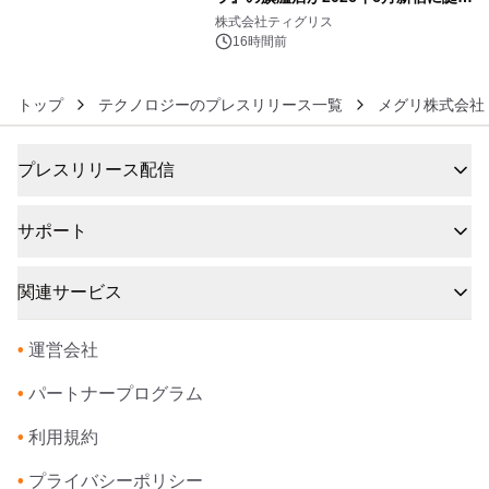
6
生 バカルディ ジャパンと連携した
株式会社ティグリス
没入型バー「BAR Arca」
16時間前
トップ
テクノロジーのプレスリリース一覧
メグリ株式会社
プレスリリース配信
サポート
関連サービス
•
運営会社
•
パートナープログラム
•
利用規約
•
プライバシーポリシー