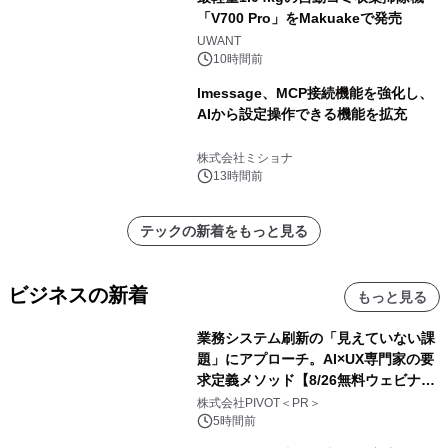
「V700 Pro」をMakuakeで発売
UWANT
10時間前
lmessage、MCP接続機能を強化し、
AIから設定操作できる機能を拡充
株式会社ミショナ
13時間前
テックの新着をもっと見る
ビジネスの新着
もっと見る
業務システム刷新の「見えていない課
題」にアプローチ。AI×UX専門家の要
求定義メソッド【8/26無料ウェビナ
ー】株式会社PIVOT
株式会社PIVOT＜PR＞
5時間前