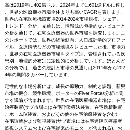
高は2019年に402億ドル、2024年までに601億ドルに達し
、世界の医療機器市場全体よりも高いCAGRを表します。
世界の在宅医療機器市場2014-2024:市場規模、シェア、
トレンド、分析、見通しは、情報源の包括的なレビューと
分析を通じて、在宅医療機器の世界市場を調査します。こ
のレポートでは、世界の経済動向、人口統計学的プロファ
イル、医療情勢などの市場環境をレビューした後、市場力
、世界の在宅医療機器市場をタイプ別、管理されている疾
患別、地理的分布別に定性的に分析しています。ほとんど
の分析では、過去の統計と市場の見通しは2011年から202
4年の期間をカバーしています。
定性的な市場分析には、成長の原動力、制約と課題、新興
市場の機会、競争環境、ポーターのFiver Forces分析に関
する議論が含まれます。世界の在宅医療機器市場は、在宅
治療装置(サブ市場には在宅呼吸療法装置、在宅透析装置
、ホームIV装置、およびその他の在宅治療装置を含む)、
在宅診断および監視装置(サブ市場には在宅遠隔医療患者
監視システムおよび在宅従来のモニターが含まれる)、お