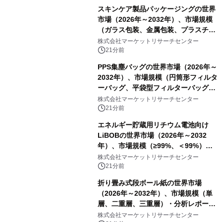
スキンケア製品パッケージングの世界
市場（2026年～2032年）、市場規模
（ガラス包装、金属包装、プラスチッ
ク包装、その他）・分析レポートを発
株式会社マーケットリサーチセンター
表
21分前
PPS集塵バッグの世界市場（2026年～
2032年）、市場規模（円筒形フィルタ
ーバッグ、平袋型フィルターバッグ、
プリーツフィルターバッグ、その
株式会社マーケットリサーチセンター
他）・分析レポートを発表
21分前
エネルギー貯蔵用リチウム電池向け
LiBOBの世界市場（2026年～2032
年）、市場規模（≥99%、＜99%）・
分析レポートを発表
株式会社マーケットリサーチセンター
21分前
折り畳み式段ボール紙の世界市場
（2026年～2032年）、市場規模（単
層、二重層、三重層）・分析レポート
を発表
株式会社マーケットリサーチセンター