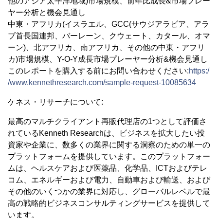
他のアジア太平洋地域)市場規模、前年比成長&市場プレー
ヤー分析と機会見通し
中東・アフリカ(イスラエル、GCC(サウジアラビア、アラ
ブ首長国連邦、バーレーン、クウェート、カタール、オマ
ーン)、北アフリカ、南アフリカ、その他の中東・アフリ
カ)市場規模、Y-O-Y成長市場プレーヤー分析&機会見通し
このレポートを購入する前にお問い合わせください:
https:/
/www.kennethresearch.com/sample-request-10085634
ケネス・リサーチについて:
最高のマルチクライアント再販代理店の1つとして評価さ
れているKenneth Researchは、ビジネスを拡大したい投
資家や企業に、数多くの業界に関する洞察のための単一の
プラットフォームを提供しています。このプラットフォー
ムは、ヘルスケアおよび医薬品、化学品、ICTおよびテレ
コム、エネルギーおよび電力、自動車および輸送、および
その他のいくつかの業界に対応し、グローバルレベルで最
高の戦略的ビジネスコンサルティングサービスを提供して
います。