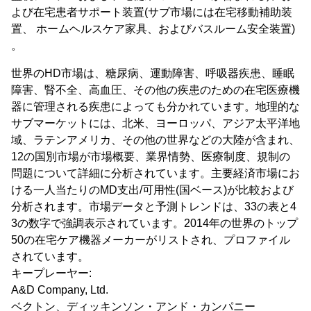
よび在宅患者サポート装置(サブ市場には在宅移動補助装
置、 ホームヘルスケア家具、およびバスルーム安全装置)
。
世界のHD市場は、糖尿病、運動障害、呼吸器疾患、睡眠
障害、腎不全、高血圧、その他の疾患のための在宅医療機
器に管理される疾患によっても分かれています。地理的な
サブマーケットには、北米、ヨーロッパ、アジア太平洋地
域、ラテンアメリカ、その他の世界などの大陸が含まれ、
12の国別市場が市場概要、業界情勢、医療制度、規制の
問題について詳細に分析されています。主要経済市場にお
ける一人当たりのMD支出/可用性(国ベース)が比較および
分析されます。市場データと予測トレンドは、33の表と4
3の数字で強調表示されています。2014年の世界のトップ
50の在宅ケア機器メーカーがリストされ、プロファイル
されています。
キープレーヤー:
A&D Company, Ltd.
ベクトン、ディッキンソン・アンド・カンパニー