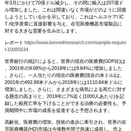
年3月にかけて70億ドル減少し、その間に輸入は207億ド
ル増加しました。これは間違いなく市場がどのように回復
しようとしているかを示しており、これはヘルスケア/ IC
T /化学産業に直接影響を与え、在宅医療機器市場製品に
対する大きな需要を生み出します。
レポート
https://www.kennethresearch.com/sample-reques
t-10085634
世界銀行の統計によると、世界の現在の医療費(GDP比)は
、2001年の9.08%から2018年には9.84%に増加しました
。さらに、一人当たりの現在の医療費(現在の米ドル)は、
2001年の492.99米ドルから2018年には1110.84米ドルに
増加しました。さらに、さまざまな病気による死亡に対す
る懸念の高まりと、2019年に7%近く(1000人あたり)を記
録した粗死亡率を下げることができる治療の必要性も、予
測期間中に市場の成長を促進すると予想されます。
高齢化、医療費の増加、技術の進歩に牽引され、世界の在
宅医療機器(HD)市場は今後数年間で急速に成長し、売上