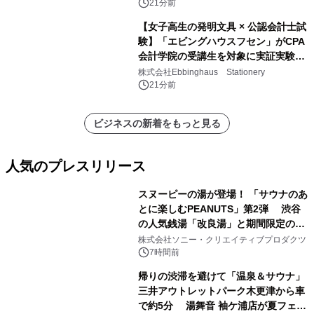
21分前
【女子高生の発明文具 × 公認会計士試
験】「エビングハウスフセン」がCPA
会計学院の受講生を対象に実証実験を
実施
株式会社Ebbinghaus Stationery
21分前
ビジネスの新着をもっと見る
人気のプレスリリース
スヌーピーの湯が登場！ 「サウナのあ
とに楽しむPEANUTS」第2弾 渋谷
の人気銭湯「改良湯」と期間限定のコ
1
ラボレーション サウナイキタイコラ
株式会社ソニー・クリエイティブプロダクツ
ボグッズも発売決定！
7時間前
帰りの渋滞を避けて「温泉＆サウナ」
三井アウトレットパーク木更津から車
で約5分 湯舞音 袖ケ浦店が夏フェア