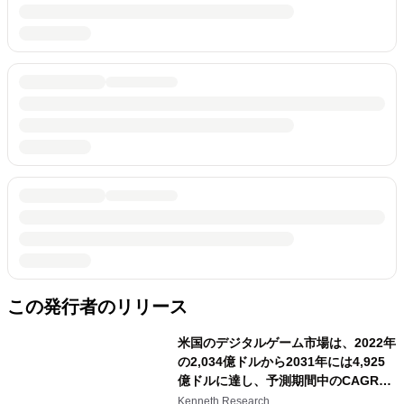
この発行者のリリース
米国のデジタルゲーム市場は、2022年
の2,034億ドルから2031年には4,925
億ドルに達し、予測期間中のCAGRは
3.4%で推移
Kenneth Research