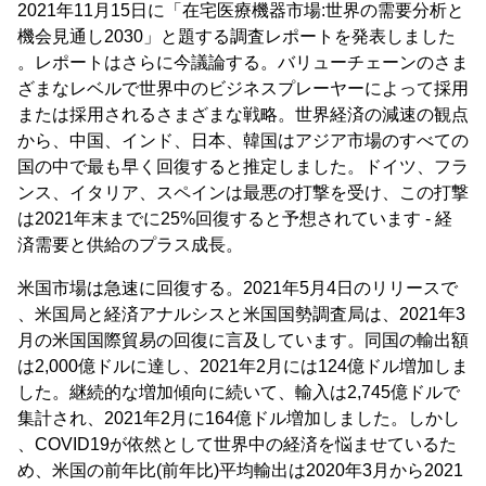
2021年11月15日に「在宅医療機器市場:世界の需要分析と
機会見通し2030」と題する調査レポートを発表しました
。レポートはさらに今議論する。バリューチェーンのさま
ざまなレベルで世界中のビジネスプレーヤーによって採用
または採用されるさまざまな戦略。世界経済の減速の観点
から、中国、インド、日本、韓国はアジア市場のすべての
国の中で最も早く回復すると推定しました。ドイツ、フラ
ンス、イタリア、スペインは最悪の打撃を受け、この打撃
は2021年末までに25%回復すると予想されています - 経
済需要と供給のプラス成長。
米国市場は急速に回復する。2021年5月4日のリリースで
、米国局と経済アナルシスと米国国勢調査局は、2021年3
月の米国国際貿易の回復に言及しています。同国の輸出額
は2,000億ドルに達し、2021年2月には124億ドル増加しま
した。継続的な増加傾向に続いて、輸入は2,745億ドルで
集計され、2021年2月に164億ドル増加しました。しかし
、COVID19が依然として世界中の経済を悩ませているた
め、米国の前年比(前年比)平均輸出は2020年3月から2021