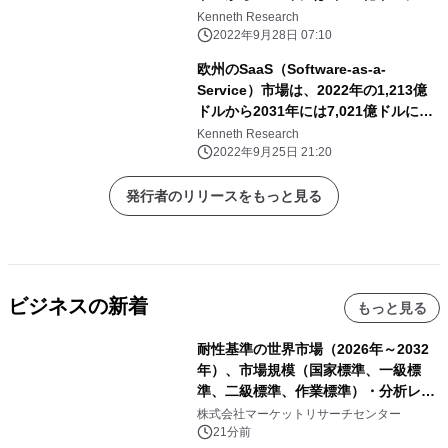
し、予測期間中のCAGRは18.82%に達
Kenneth Research
すると予測。
2022年9月28日 07:10
欧州のSaaS（Software-as-a-
Service）市場は、2022年の1,213億
ドルから2031年には7,021億ドルに達
し、予測期間中のCAGRは18.82%に達
Kenneth Research
すると予想。
2022年9月25日 21:20
発行者のリリースをもっと見る
ビジネスの新着
もっと見る
耐性基準の世界市場（2026年～2032
年）、市場規模（国家標準、一級標
準、二級標準、作業標準）・分析レポ
ートを発表
株式会社マーケットリサーチセンター
21分前