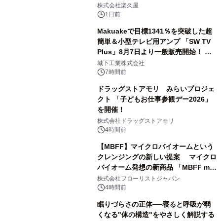
2
メニューを提供
株式会社楽久屋
1日前
Makuakeで目標1341％を突破した超
簡単＆小型テレビ用アンプ 「SW TV
Plus」8月7日より一般販売開始！ ケ
3
ーブル1本つなぐだけ、テレビの音が
城下工業株式会社
ぐっと豊かに
7時間前
ドラッグストアモリ みらいプロジェ
クト 「子どもお仕事参観デー2026」
を開催！
4
株式会社ドラッグストアモリ
4時間前
【MBFF】マイクロバイオームという
クレンジングの新しい提案 マイクロ
バイオーム発想の新商品 「MBFF mb
5
クレンジングPRO」を2026年8月6日
株式会社フローリストジャパン
発売
4時間前
眠りづらさの正体──寝ると呼吸が弱
くなる"体の構造"をやさしく解説する