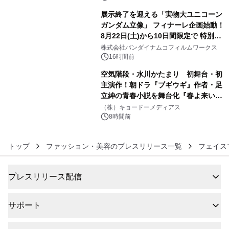
展示終了を迎える「実物大ユニコーン
ガンダム立像」 フィナーレ企画始動！
8月22日(土)から10日間限定で 特別映
5
像『UNICORN GUNDAM Statue ―
株式会社バンダイナムコフィルムワークス
BEYOND POSSIBILITY ―』を上映！
16時間前
空気階段・水川かたまり 初舞台・初
主演作！朝ドラ『ブギウギ』作者・足
立紳の青春小説を舞台化『春よ来い、
6
マジで来い』キービジュアル解禁！
（株）キョードーメディアス
8時間前
トップ
ファッション・美容のプレスリリース一覧
フェイス
プレスリリース配信
サポート