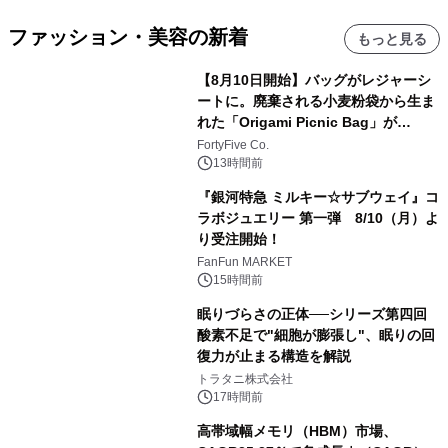
ファッション・美容の新着
もっと見る
【8月10日開始】バッグがレジャーシ
ートに。廃棄される小麦粉袋から生ま
れた「Origami Picnic Bag」が
Makuakeに登場
FortyFive Co.
13時間前
『銀河特急 ミルキー☆サブウェイ』コ
ラボジュエリー 第一弾 8/10（月）よ
り受注開始！
FanFun MARKET
15時間前
眠りづらさの正体──シリーズ第四回
酸素不足で"細胞が膨張し"、眠りの回
復力が止まる構造を解説
トラタニ株式会社
17時間前
高帯域幅メモリ（HBM）市場、