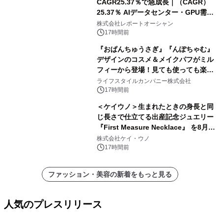
CAGR25.37％で急成長｜（CAGR）
25.37％ AIデータセンター・GPU需要
拡大が2035年の市場成長を牽引
株式会社レポートオーシャン
17時間前
『おぱんちゅうさぎ』『んぽちゃむ』
デザインのコスメ＆メイクパフがミル
フィーから登場！見ても使っても楽し
い、ポップでキュートなコレクショ
ライフスタイルカンパニー株式会社
ン。
17時間前
＜ケイウノ＞生まれたときの身長と同
じ長さで仕立てる出産記念ジュエリー
『First Measure Necklace』 を8月14
日(金)に発売
株式会社ケイ・ウノ
17時間前
ファッション・美容の新着をもっと見る
人気のプレスリリース