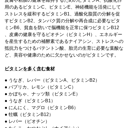
皮膚や粘膜の健康を維持するためのビタミンA、抗酸化作
用のあるビタミンC、ビタミンE、神経機能を活発にして
ストレスを緩和するビタミンB1、過酸化脂質の分解を促
すビタミンB2、タンパク質の分解や再合成に必要なビタ
ミンB6、貧血を防いで脳機能を正常に保つビタミンB12
、皮膚の健康を守るビオチン（ビタミンH）、エネルギー
を産生するための補酵素であるナイアシン、ストレスへの
抵抗力をつけるパテントン酸、胎児の生育に必要な葉酸な
ど、美容や健康のために欠かせないのがビタミンです。
ビタミンを多く含む食材
● うなぎ、レバー（ビタミンA、ビタミンB2）
● パプリカ、レモン（ビタミンC）
● かぼちゃ、ナッツ類（ビタミンE）
● うなぎ（ビタミンB1）
● にんにく、マグロ（ビタミンB6）
● 牡蠣（ビタミンB12）
● レバー（ビオチン）