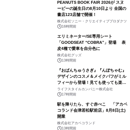
PEANUTS BOOK FAIR 2026が スヌ
ーピーの誕生日の8月10日より 全国の
書店123店舗で開催！
1
株式会社ソニー・クリエイティブプロダクツ
16時間前
エリミネーター/SE専用シート
「GOODSEAT “COBRA”」登場 表
皮4種で愛車を自分色に
2
株式会社グッズ
13時間前
『おぱんちゅうさぎ』『んぽちゃむ』
デザインのコスメ＆メイクパフがミル
フィーから登場！見ても使っても楽し
3
い、ポップでキュートなコレクショ
ライフスタイルカンパニー株式会社
ン。
17時間前
駅を降りたら、すぐ赤べこ 「アカベ
コランド会津若松駅前店」8月8日(土)
開業
4
株式会社アカベコランド
13時間前