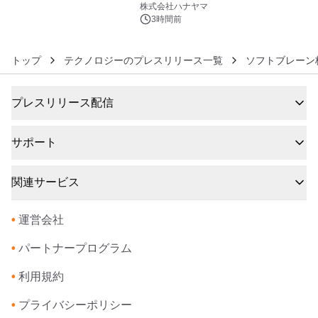
ギミックが融合した 大人の体験型パズ
株式会社ハナヤマ
ルが8月7日(金)12時より先行予約受付
3時間前
開始～
トップ
テクノロジーのプレスリリース一覧
ソフトブレーン
プレスリリース配信
サポート
関連サービス
•
運営会社
•
パートナープログラム
•
利用規約
•
プライバシーポリシー