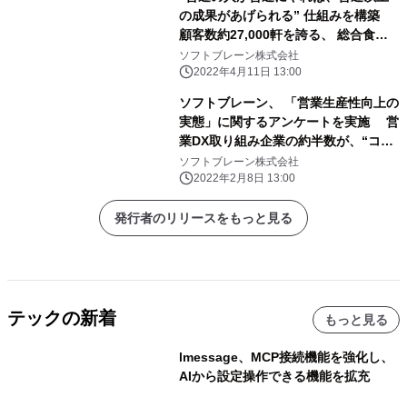
の成果があげられる” 仕組みを構築
顧客数約27,000軒を誇る、 総合食品
卸「プレコフーズ」の営業DX事例を公
ソフトブレーン株式会社
開！ 累計導入数5,500社を誇る ソフト
2022年4月11日 13:00
ブレーン「eセールスマネージャー」
ソフトブレーン、 「営業生産性向上の
が支援
実態」に関するアンケートを実施 営
業DX取り組み企業の約半数が、“コロ
ナきっかけ”！ 約40％の企業「総合的
ソフトブレーン株式会社
にみると生産性が下がった・変化な
2022年2月8日 13:00
し」
発行者のリリースをもっと見る
テックの新着
もっと見る
lmessage、MCP接続機能を強化し、
AIから設定操作できる機能を拡充