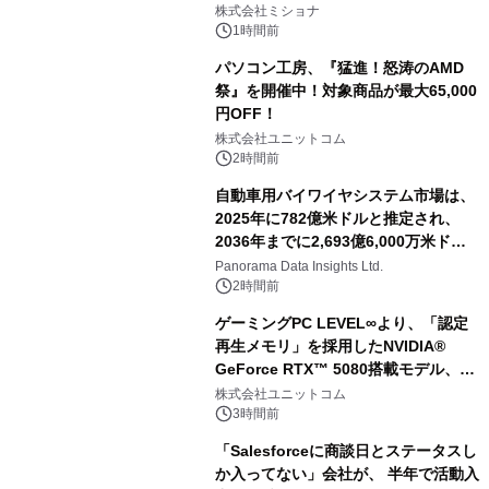
株式会社ミショナ
1時間前
パソコン工房、『猛進！怒涛のAMD
祭』を開催中！対象商品が最大65,000
円OFF！
株式会社ユニットコム
2時間前
自動車用バイワイヤシステム市場は、
2025年に782億米ドルと推定され、
2036年までに2,693億6,000万米ドル
に達すると予測されており、予測期間
Panorama Data Insights Ltd.
（2026年～2036年）
2時間前
ゲーミングPC LEVEL∞より、「認定
再生メモリ」を採用したNVIDIA®
GeForce RTX™ 5080搭載モデル、
NVIDIA® GeForce RTX™ 5070 Ti搭
株式会社ユニットコム
載モデルを販売開始
3時間前
「Salesforceに商談日とステータスし
か入ってない」会社が、 半年で活動入