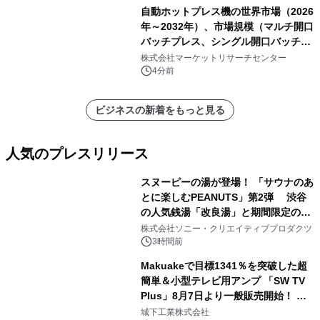
自動ホットプレス機の世界市場（2026
年～2032年）、市場規模（マルチ開口
バッチプレス、シングル開口バッチプ
レス、連続ホットプレスライン、真空
株式会社マーケットリサーチセンター
成形、その他）・分析レポートを発表
4分前
ビジネスの新着をもっと見る
人気のプレスリリース
スヌーピーの湯が登場！ 「サウナのあ
とに楽しむPEANUTS」第2弾 渋谷
の人気銭湯「改良湯」と期間限定のコ
1
ラボレーション サウナイキタイコラ
株式会社ソニー・クリエイティブプロダクツ
ボグッズも発売決定！
3時間前
Makuakeで目標1341％を突破した超
簡単＆小型テレビ用アンプ 「SW TV
Plus」8月7日より一般販売開始！ ケ
2
ーブル1本つなぐだけ、テレビの音が
城下工業株式会社