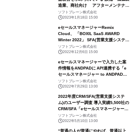
造業、商社向け アフターメンテナン
ス／サービス部門の収益化を促進する
ソフトブレーン株式会社
eセールスマネージャーRemix MS サ
2023年1月18日 15:00
ービスエディション提供開始
eセールスマネージャーRemix
Cloud、 「BOXIL SaaS AWARD
Winter 2022」 SFA(営業支援システ
ム)部門で「Good Service」に選出
ソフトブレーン株式会社
2022年12月6日 15:00
eセールスマネージャーで入力した案
件情報をANDPADに API連携する「e
セールスマネージャー to ANDPAD」
をリリース
ソフトブレーン株式会社
2022年7月29日 13:00
2022年度CRM/SFA(営業支援システ
ム)のユーザー調査 導入実績5,500社の
CRM/SFA「eセールスマネージャー」
5年連続 総合満足度No.1を獲得！
ソフトブレーン株式会社
2022年5月10日 13:00
“普通の人が普通にやれば、普通以上