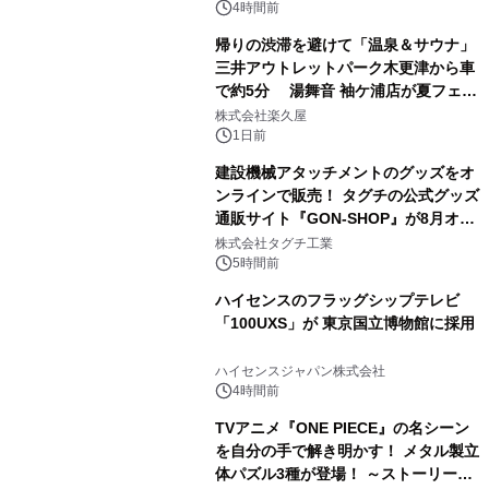
ぐっと豊かに
4時間前
帰りの渋滞を避けて「温泉＆サウナ」
三井アウトレットパーク木更津から車
で約5分 湯舞音 袖ケ浦店が夏フェア
3
メニューを提供
株式会社楽久屋
1日前
建設機械アタッチメントのグッズをオ
ンラインで販売！ タグチの公式グッズ
通販サイト『GON-SHOP』が8月オー
4
プン
株式会社タグチ工業
5時間前
ハイセンスのフラッグシップテレビ
「100UXS」が 東京国立博物館に採用
5
ハイセンスジャパン株式会社
4時間前
TVアニメ『ONE PIECE』の名シーン
を自分の手で解き明かす！ メタル製立
体パズル3種が登場！ ～ストーリーと
6