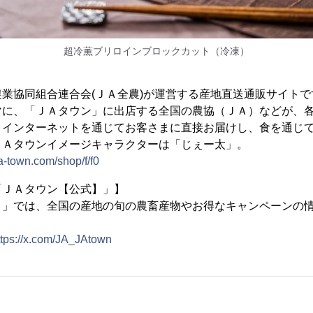
超冷薫ブリロインブロックカット（冷凍）
業協同組合連合会(ＪＡ全農)が運営する産地直送通販サイト
マに、「ＪＡタウン」に出店する全国の農協（ＪＡ）などが、
、インターネットを通じてお客さまに直接お届けし、食を通じ
ＪＡタウンイメージキャラクターは「じぇー太」。
a-town.com/shop/f/f0
「ＪＡタウン【公式】」】
】」では、全国の産地の旬の農畜産物やお得なキャンペーンの
ttps://x.com/JA_JAtown