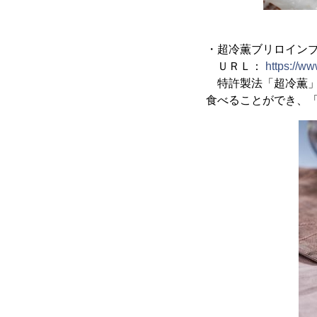
・超冷薫ブリロイン
ＵＲＬ：
https://w
特許製法「超冷薫」
食べることができ、