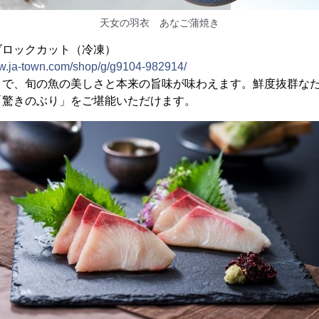
天女の羽衣 あなご蒲焼き
ブロックカット（冷凍）
ww.ja-town.com/shop/g/g9104-982914/
で、旬の魚の美しさと本来の旨味が味わえます。鮮度抜群なた
「驚きのぶり」をご堪能いただけます。