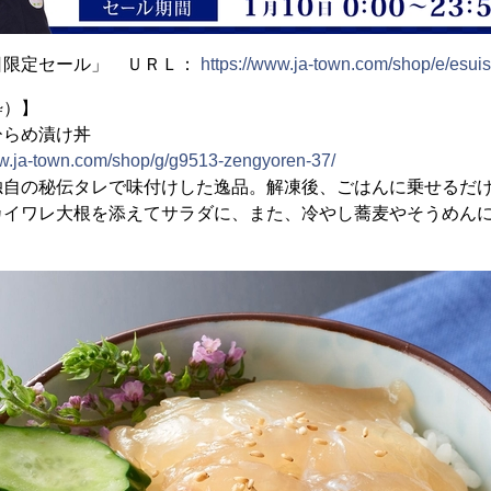
日限定セール」 ＵＲＬ：
https://www.ja-town.com/shop/e/esui
粋）】
ひらめ漬け丼
ww.ja-town.com/shop/g/g9513-zengyoren-37/
自の秘伝タレで味付けした逸品。解凍後、ごはんに乗せるだけ
カイワレ大根を添えてサラダに、また、冷やし蕎麦やそうめん