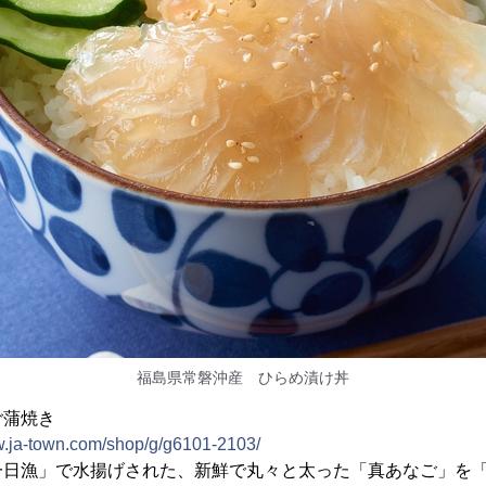
福島県常磐沖産 ひらめ漬け丼
ご蒲焼き
w.ja-town.com/shop/g/g6101-2103/
日漁」で水揚げされた、新鮮で丸々と太った「真あなご」を「