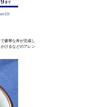
san10/
で豪華な丼が完成し
にかけるなどのアレン