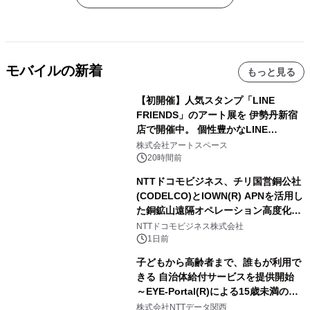
モバイルの新着
もっと見る
【初開催】人気スタンプ「LINE
FRIENDS」のアート展を 伊勢丹新宿
店で開催中。 個性豊かなLINE
FRIENDSの仲間たちが インテリアア
株式会社アートスペース
ートとして新たな魅力を発信。
20時間前
NTTドコモビジネス、チリ国営銅公社
(CODELCO)とIOWN(R) APNを活用し
た銅鉱山遠隔オペレーション高度化に
向けた調査・実証を開始
NTTドコモビジネス株式会社
1日前
子どもから高齢者まで、誰もが利用で
きる 自治体給付サービスを提供開始
～EYE-Portal(R)による15歳未満の本
人認証と デジタルデバイド対策で実現
株式会社NTTデータ関西