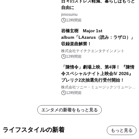
日々のストレス軽減、暮らしはもっと
自由に
jimosumu
12時間前
岩橋玄樹 Major 1st
album「LAzarus（読み：ラザロ）」
収録楽曲解禁！
株式会社テイチクエンタテインメント
12時間前
「陳情令」劇場上映、第4弾！ 『陳情
令スペシャルナイト上映会Ⅳ 2026』
プレリク2次抽選先行受付開始！
株式会社ソニー・ミュージックソリューショ
ンズ
12時間前
エンタメの新着をもっと見る
ライフスタイルの新着
もっと見る