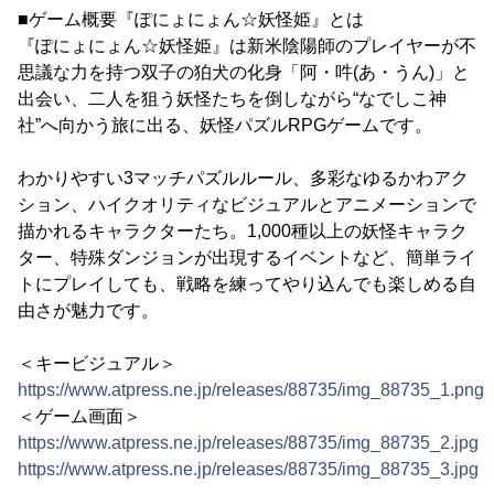
■ゲーム概要『ぽにょにょん☆妖怪姫』とは
『ぽにょにょん☆妖怪姫』は新米陰陽師のプレイヤーが不
思議な力を持つ双子の狛犬の化身「阿・吽(あ・うん)」と
出会い、二人を狙う妖怪たちを倒しながら“なでしこ神
社”へ向かう旅に出る、妖怪パズルRPGゲームです。
わかりやすい3マッチパズルルール、多彩なゆるかわアク
ション、ハイクオリティなビジュアルとアニメーションで
描かれるキャラクターたち。1,000種以上の妖怪キャラク
ター、特殊ダンジョンが出現するイベントなど、簡単ライ
トにプレイしても、戦略を練ってやり込んでも楽しめる自
由さが魅力です。
＜キービジュアル＞
https://www.atpress.ne.jp/releases/88735/img_88735_1.png
＜ゲーム画面＞
https://www.atpress.ne.jp/releases/88735/img_88735_2.jpg
https://www.atpress.ne.jp/releases/88735/img_88735_3.jpg