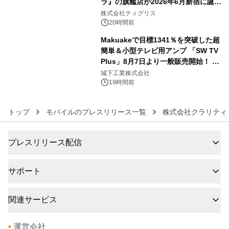
ラ』の旗艦店が2026年6月新宿に誕
5
生 バカルディ ジャパンと連携した
株式会社ティグリス
没入型バー「BAR Arca」
20時間前
Makuakeで目標1341％を突破した超
簡単＆小型テレビ用アンプ 「SW TV
Plus」8月7日より一般販売開始！ ケ
6
ーブル1本つなぐだけ、テレビの音が
城下工業株式会社
ぐっと豊かに
19時間前
トップ
モバイルのプレスリリース一覧
株式会社クラリティ
プレスリリース配信
サポート
関連サービス
•
運営会社