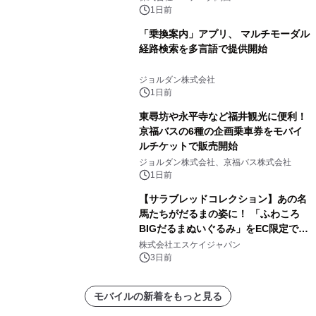
～
1日前
「乗換案内」アプリ、 マルチモーダル
経路検索を多言語で提供開始
ジョルダン株式会社
1日前
東尋坊や永平寺など福井観光に便利！
京福バスの6種の企画乗車券をモバイ
ルチケットで販売開始
ジョルダン株式会社、京福バス株式会社
1日前
【サラブレッドコレクション】あの名
馬たちがだるまの姿に！ 「ふわころ
BIGだるまぬいぐるみ」をEC限定で受
注販売開始
株式会社エスケイジャパン
3日前
モバイルの新着をもっと見る