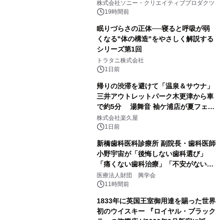
ラボレーション サウナイキタイコラ
株式会社ソニー・クリエイティブプロダクツ
ボグッズも発売決定！
19時間前
眠りづらさの正体──寝ると呼吸が弱
くなる"体の構造"をやさしく解説する
シリーズ第1回
2
トラタニ株式会社
1日前
帰りの渋滞を避けて「温泉＆サウナ」
三井アウトレットパーク木更津から車
で約5分 湯舞音 袖ケ浦店が夏フェア
3
メニューを提供
株式会社楽久屋
1日前
新橋歯科医科診療所 副院長・歯科医師
小野宇宙が「後悔しない歯科選び」
「痛くない歯科治療」「不安がない治
4
療計画」をテーマに専門監修
医療法人財団 興学会
11時間前
1833年に英国王室御用達を賜った世界
初のウイスキー 『ロイヤル・ブラック