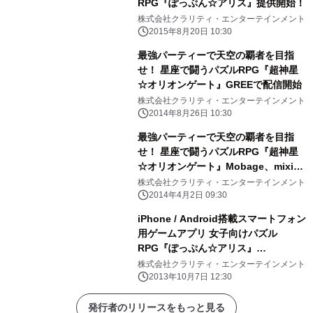
RPG『ぽっぷん☆アリス』提供開始！
株式会社クラリティ・エンターテインメント
2015年8月20日 10:30
最強パーティーで天空の覇者を目指
せ！ 星座で闘うパズルRPG『超神星
☆オリオンゲート』GREEで配信開始
株式会社クラリティ・エンターテインメント
2014年8月26日 10:30
最強パーティーで天空の覇者を目指
せ！ 星座で闘うパズルRPG『超神星
☆オリオンゲート』Mobage、mixiで
配信開始
株式会社クラリティ・エンターテインメント
2014年4月2日 09:30
iPhone / Android搭載スマートフォン
用ゲームアプリ 女子向けパズル
RPG『ぽっぷん☆アリス』
Mobage(モバゲー)にて提供開始！
株式会社クラリティ・エンターテインメント
2013年10月7日 12:30
発行者のリリースをもっと見る