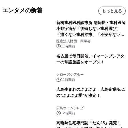
エンタメの新着
もっと見る
新橋歯科医科診療所 副院長・歯科医師
小野宇宙が「後悔しない歯科選び」
「痛くない歯科治療」「不安がない治
療計画」をテーマに専門監修
医療法人財団 興学会
11時間前
名古屋で毎日開催、イマーシブシアタ
ーの常設施設をオープン！
クローズシアター
11時間前
広島生まれのぷよぷよ 広島企業No.1
の“ぷよぷよ愛”が決定！
広島ホームテレビ
12時間前
高断熱住宅専門誌「だん25」発売！