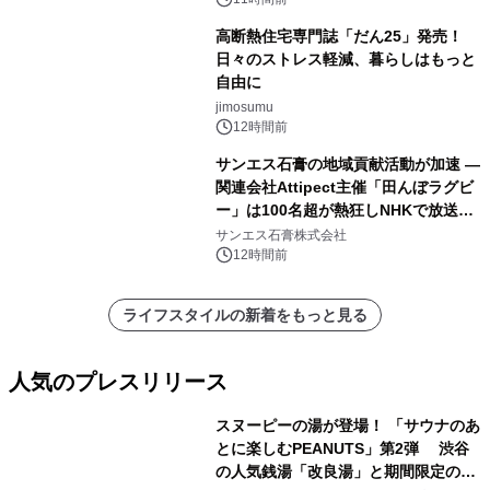
高断熱住宅専門誌「だん25」発売！
日々のストレス軽減、暮らしはもっと
自由に
jimosumu
12時間前
サンエス石膏の地域貢献活動が加速 ―
関連会社Attipect主催「田んぼラグビ
ー」は100名超が熱狂しNHKで放送さ
れました。
サンエス石膏株式会社
12時間前
ライフスタイルの新着をもっと見る
人気のプレスリリース
スヌーピーの湯が登場！ 「サウナのあ
とに楽しむPEANUTS」第2弾 渋谷
の人気銭湯「改良湯」と期間限定のコ
1