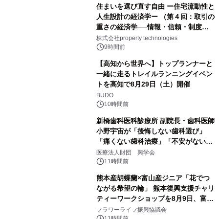
住まいを選び直す自由 ー住宅流動性と
人生設計の経済学ー （第４回：取引の
重さの経済学──情報・信頼・制度を
PropTechはどう組み替えるか）｜
株式会社property technologies
PropTech-Lab
9時間前
【高知から世界へ】トップランナーと
一緒に走るトレイルランニングイベン
トを高知で8月29日（土）開催
BUDO
10時間前
新橋歯科医科診療所 副院長・歯科医師
小野宇宙が「後悔しない歯科選び」
「痛くない歯科治療」「不安がない治
療計画」をテーマに専門監修
医療法人財団 興学会
11時間前
熊本産胡蝶蘭×富山産ジニア「花でつ
ながる希望の輪」 熊本復興支援チャリ
ティーワークショップを8月9日、富
山・射水で開催
フラワーライフ振興協議会
11時間前