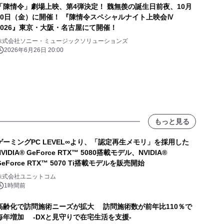
「陳情令」劇場上映、第4弾決定！ 魏無羨の誕生日前夜、10月
30日（金）に開催！ 『陳情令スペシャルナイト上映会Ⅳ
2026』東京・大阪・名古屋にて開催！
株式会社ソニー・ミュージックソリューションズ
2026年6月26日 20:00
もっと見る
ゲーミングPC LEVEL∞より、「認定再生メモリ」を採用した
NVIDIA® GeForce RTX™ 5080搭載モデル、NVIDIA®
GeForce RTX™ 5070 Ti搭載モデルを販売開始
株式会社ユニットコム
1時間前
高齢化で訪問施術ニーズが拡大 訪問施術数が前年比110％で
毎年増加 -DXと見守りで在宅生活を支援-