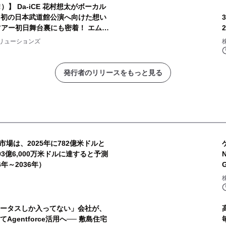
ン!）】 Da-iCE 花村想太がボーカル
Lag 初の日本武道館公演へ向けた想い
ツアー初日舞台裏にも密着！ エムオ
エア！
リューションズ
発行者のリリースをもっと見る
場は、2025年に782億米ドルと
93億6,000万米ドルに達すると予測
年～2036年）
とステータスしか入ってない」会社が、
gentforce活用へ── 敷島住宅