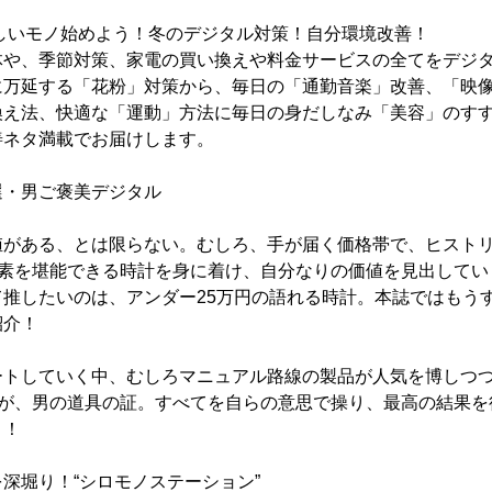
新しいモノ始めよう！冬のデジタル対策！自分環境改善！
体や、季節対策、家電の買い換えや料金サービスの全てをデジ
に万延する「花粉」対策から、毎日の「通勤音楽」改善、「映
換え法、快適な「運動」方法に毎日の身だしなみ「美容」のす
善ネタ満載でお届けします。
選・男ご褒美デジタル
値がある、とは限らない。むしろ、手が届く価格帯で、ヒスト
要素を堪能できる時計を身に着け、自分なりの価値を見出して
て推したいのは、アンダー25万円の語れる時計。本誌ではもう
紹介！
ートしていく中、むしろマニュアル路線の製品が人気を博しつ
そが、男の道具の証。すべてを自らの意思で操り、最高の結果
う！
深堀り！“シロモノステーション”