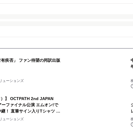
君有疾否」 ファン待望の邦訳出版
リューションズ
）】 OCTPATH 2nd JAPAN
am- ツアーファイナル公演 エムオン!で
生中継！ 直筆サイン入りTシャツ プ
！
リューションズ