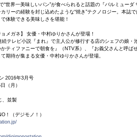
ーで“世界一美味しいパン”が食べられると話題の『バルミューダ
カリーの経験を封じ込めたような“焼き”テクノロジー。本誌
クで体験できる美味しさを堪能！
ョメガネ】 女優・中村ゆりかさんが登場！
K連続テレビ小説『まれ』で主人公が修行する店のシェフの娘・
かティファニーで朝食を』（NTV系）、『お義父さんと呼ばせ
して期待が集まる女優・中村ゆりかさんが登場。
 2016年3月号
25日（月）
じ、並製
MONO！（デジモノ！）
tion.jp/
com/digimonostation