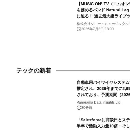
【MUSIC ON! TV（エムオ
を務めるバンド Natural 
に迫る！ 過去最大級ライブ
ン!で7/14(火)夜10時～オン
株式会社ソニー・ミュージックソ
2026年7月3日 18:00
テックの新着
自動車用バイワイヤシステム市
推定され、2036年までに2,6
されており、予測期間（2026
Panorama Data Insights Ltd.
30分前
「Salesforceに商談日
半年で活動入力量10倍・そしてA