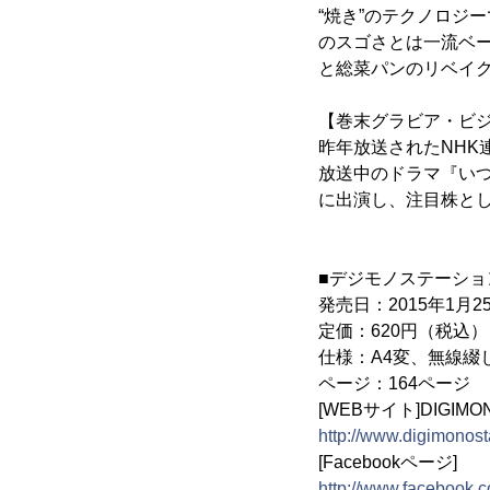
“焼き”のテクノロジ
のスゴさとは一流ベー
と総菜パンのリベイ
【巻末グラビア・ビジ
昨年放送されたNH
放送中のドラマ『いつ
に出演し、注目株と
■デジモノステーション
発売日：2015年1月
定価：620円（税込）
仕様：A4変、無線綴
ページ：164ページ
[WEBサイト]DIGI
http://www.digimonosta
[Facebookページ]
http://www.facebook.