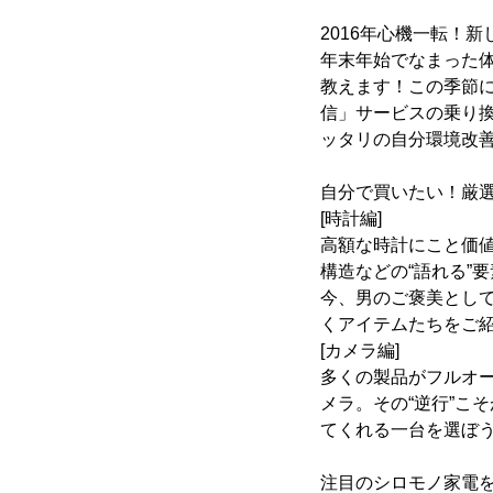
2016年心機一転！
年末年始でなまった
教えます！この季節
信」サービスの乗り
ッタリの自分環境改
自分で買いたい！厳
[時計編]
高額な時計にこと価
構造などの“語れる”
今、男のご褒美とし
くアイテムたちをご
[カメラ編]
多くの製品がフルオ
メラ。その“逆行”こ
てくれる一台を選ぼ
注目のシロモノ家電を