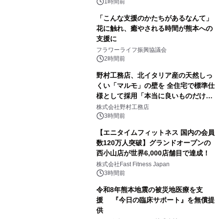
1時間前
「こんな支援のかたちがあるなんて」
花に触れ、癒やされる時間が熊本への
支援に
フラワーライフ振興協議会
2時間前
野村工務店、北イタリア産の天然しっ
くい「マルモ」の壁を 全住宅で標準仕
様として採用「本当に良いものだけに
こだわる」
株式会社野村工務店
3時間前
【エニタイムフィットネス 国内の会員
数120万人突破】グランドオープンの
西小山店が世界6,000店舗目で達成！
株式会社Fast Fitness Japan
3時間前
令和8年熊本地震の被災地医療を支
援 『今日の臨床サポート』を無償提
供