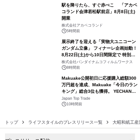
駅を降りたら、すぐ赤べこ 「アカベ
コランド会津若松駅前店」8月8日(土)
開業
4
株式会社アカベコランド
5時間前
展示終了を迎える「実物大ユニコーン
ガンダム立像」 フィナーレ企画始動！
8月22日(土)から10日間限定で 特別映
5
像『UNICORN GUNDAM Statue ―
株式会社バンダイナムコフィルムワークス
BEYOND POSSIBILITY ―』を上映！
8時間前
Makuake公開初日に応援購入総額300
万円超を達成、Makuake「今日のラン
キング」総合3位も獲得。 YECHAN音
6
浴シンギングボウル第2弾の大型サイ
Japan Top Trade
ズ（XL・2XL・3XL）を先行販売中
10時間前
トップ
ライフスタイルのプレスリリース一覧
大昭和紙工産