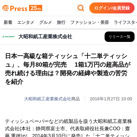
ログイン/会員登録
新着
エンタメ
グルメ
旅行
ファッション・美容
ライフスタ
大昭和紙工産業株式会社
リリース一覧
日本一高級な箱ティッシュ「十二単ティッシ
ュ」、毎月80箱が完売 1箱1万円の超高品が
売れ続ける理由は？開発の経緯や製造の苦労
を紹介
大昭和紙工産業株式会社
商品
2016年1月27日 10:00
ティッシュペーパーなどの紙製品を扱う大昭和紙工産業株
式会社(本社：静岡県富士市、代表取締役社長兼COO：齋
藤 重徳)が、2014年3月10日に発売した「十二単ティッシ