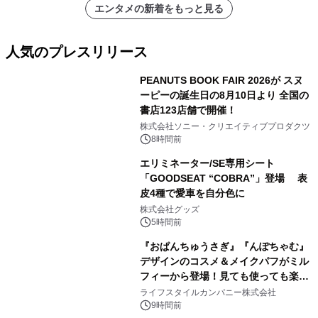
エンタメの新着をもっと見る
人気のプレスリリース
PEANUTS BOOK FAIR 2026が スヌ
ーピーの誕生日の8月10日より 全国の
書店123店舗で開催！
1
株式会社ソニー・クリエイティブプロダクツ
8時間前
エリミネーター/SE専用シート
「GOODSEAT “COBRA”」登場 表
皮4種で愛車を自分色に
2
株式会社グッズ
5時間前
『おぱんちゅうさぎ』『んぽちゃむ』
デザインのコスメ＆メイクパフがミル
フィーから登場！見ても使っても楽し
3
い、ポップでキュートなコレクショ
ライフスタイルカンパニー株式会社
ン。
9時間前