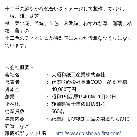
十二単の鮮やかな色合いをイメージして製作しており、
「桜、緋、蘇芳、
橘、菜の花、若緑、苗色、常磐緑、わすれな草、瑠璃、桔
梗、藤」の
十二色のティッシュが特製箱に入った優雅なつくりになっ
ています。
＜会社概要＞
会社名 ： 大昭和紙工産業株式会社
代表者 ： 代表取締役社長兼COO 齋藤 重徳
資本金 ： 49,960万円
創業 ： 昭和15(西暦1940)年11月20日
所在地 ： 静岡県富士市依田橋61-1
従業員数 ： 660名
事業内容 ： 紙袋および紙加工品の製造ならびに
売買 など
家庭紙部サイトURL：
http://www.daishowa-first.com/