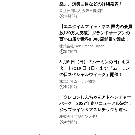
楽」。演奏曲目などの詳細発表！
公益社団法人 大阪市音楽団
2時間前
【エニタイムフィットネス 国内の会員
数120万人突破】グランドオープンの
西小山店が世界6,000店舗目で達成！
株式会社Fast Fitness Japan
3時間前
8 月9 日（日）『ムーミンの日』をス
タートに16 日（日）まで 「ムーミン
の日スペシャルウィーク」開催！
株式会社ムーミン物語
4時間前
「クレヨンしんちゃんアドベンチャー
パーク」2027年春リニューアル決定！
ジップライン＆アスレチックが遊べる
のは今年が最後！ 「ラスト！ドキがム
株式会社ニジゲンノモリ
ネムネ～大作戦！」始動
4時間前