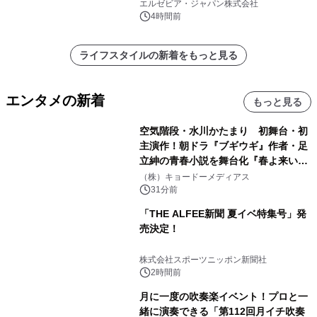
エルゼビア・ジャパン株式会社
4時間前
ライフスタイルの新着をもっと見る
エンタメの新着
もっと見る
空気階段・水川かたまり 初舞台・初
主演作！朝ドラ『ブギウギ』作者・足
立紳の青春小説を舞台化『春よ来い、
マジで来い』キービジュアル解禁！
（株）キョードーメディアス
31分前
「THE ALFEE新聞 夏イベ特集号」発
売決定！
株式会社スポーツニッポン新聞社
2時間前
月に一度の吹奏楽イベント！プロと一
緒に演奏できる「第112回月イチ吹奏