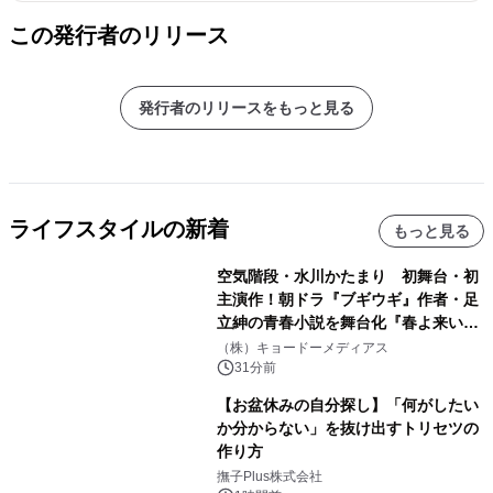
この発行者のリリース
発行者のリリースをもっと見る
ライフスタイルの新着
もっと見る
空気階段・水川かたまり 初舞台・初
主演作！朝ドラ『ブギウギ』作者・足
立紳の青春小説を舞台化『春よ来い、
マジで来い』キービジュアル解禁！
（株）キョードーメディアス
31分前
【お盆休みの自分探し】「何がしたい
か分からない」を抜け出すトリセツの
作り方
撫子Plus株式会社