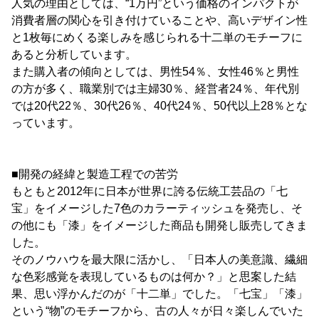
人気の理由としては、“1万円”という価格のインパクトが
消費者層の関心を引き付けていることや、高いデザイン性
と1枚毎にめくる楽しみを感じられる十二単のモチーフに
あると分析しています。
また購入者の傾向としては、男性54％、女性46％と男性
の方が多く、職業別では主婦30％、経営者24％、年代別
では20代22％、30代26％、40代24％、50代以上28％とな
っています。
■開発の経緯と製造工程での苦労
もともと2012年に日本が世界に誇る伝統工芸品の「七
宝」をイメージした7色のカラーティッシュを発売し、そ
の他にも「漆」をイメージした商品も開発し販売してきま
した。
そのノウハウを最大限に活かし、「日本人の美意識、繊細
な色彩感覚を表現しているものは何か？」と思案した結
果、思い浮かんだのが「十二単」でした。「七宝」「漆」
という“物”のモチーフから、古の人々が日々楽しんでいた