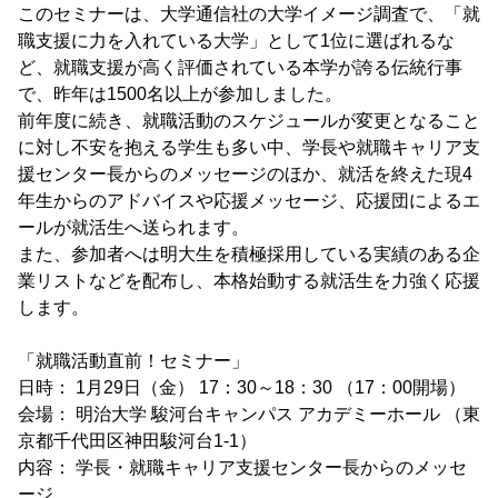
このセミナーは、大学通信社の大学イメージ調査で、「就
職支援に力を入れている大学」として1位に選ばれるな
ど、就職支援が高く評価されている本学が誇る伝統行事
で、昨年は1500名以上が参加しました。
前年度に続き、就職活動のスケジュールが変更となること
に対し不安を抱える学生も多い中、学長や就職キャリア支
援センター長からのメッセージのほか、就活を終えた現4
年生からのアドバイスや応援メッセージ、応援団によるエ
ールが就活生へ送られます。
また、参加者へは明大生を積極採用している実績のある企
業リストなどを配布し、本格始動する就活生を力強く応援
します。
「就職活動直前！セミナー」
日時： 1月29日（金） 17：30～18：30 （17：00開場）
会場： 明治大学 駿河台キャンパス アカデミーホール （東
京都千代田区神田駿河台1-1）
内容： 学長・就職キャリア支援センター長からのメッセ
ージ、