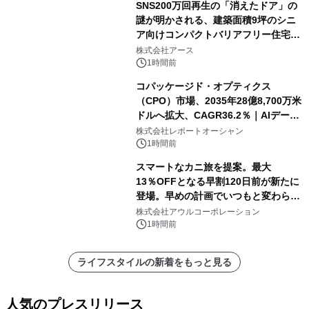
SNS200万回再生の「消えたドア」の
謎が明かされる、建築面積9坪のシニ
ア向けコンパクトバリアフリー住宅が
誕生
株式会社アース
1時間前
コパッケージド・オプティクス
（CPO）市場、2035年28億8,700万米
ドルへ拡大、CAGR36.2％｜AIデータ
センター・高速光通信需要が成長を加
株式会社レポートオーシャン
速
1時間前
スマートなカニ旅を提案。最大
13％OFFとなる早割120日前が新たに
登場。早めの計画でいつもと変わらぬ
大人の冬旅を。ー夕日ヶ浦温泉「佳松
株式会社アウルコーポレーション
苑 別邸ふうか」ー
1時間前
ライフスタイルの新着をもっと見る
人気のプレスリリース