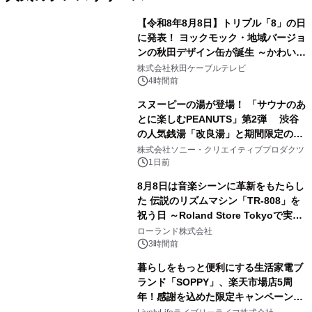
【令和8年8月8日】トリプル「8」の日
に発表！ ヨックモック・地域バージョ
ンの秋田デザイン缶が誕生 ～かわいい
1
秋田犬の子犬と秋田の四季と名所を巡
株式会社秋田ケーブルテレビ
るパッケージ～ 9月1日(火)秋田県内で
4時間前
販売開始
スヌーピーの湯が登場！ 「サウナのあ
とに楽しむPEANUTS」第2弾 渋谷
の人気銭湯「改良湯」と期間限定のコ
2
ラボレーション サウナイキタイコラ
株式会社ソニー・クリエイティブプロダクツ
ボグッズも発売決定！
1日前
8月8日は音楽シーンに革新をもたらし
た 伝説のリズムマシン「TR-808」を
祝う日 ～Roland Store Tokyoで実機
3
を展示しての 記念キャンペーンを開
ローランド株式会社
催 英国ラジオ「NTS」の 特別プログ
3時間前
ラムや、「TR-808」を愛する伝説的
暮らしをもっと便利にする生活家電ブ
アーティストを フィーチャーしたアニ
ランド「SOPPY」、楽天市場店5周
メーションを公開～
年！感謝を込めた限定キャンペーンを
4
8月10日より開催