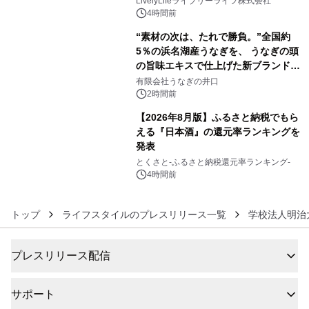
LivelyLifeライブリーライフ株式会社
4時間前
“素材の次は、たれで勝負。”全国約
5％の浜名湖産うなぎを、 うなぎの頭
の旨味エキスで仕上げた新ブランド
5
「井口の誉」誕生
有限会社うなぎの井口
2時間前
【2026年8月版】ふるさと納税でもら
える『日本酒』の還元率ランキングを
発表
6
とくさと-ふるさと納税還元率ランキング-
4時間前
トップ
ライフスタイルのプレスリリース一覧
学校法人明治
プレスリリース配信
サポート