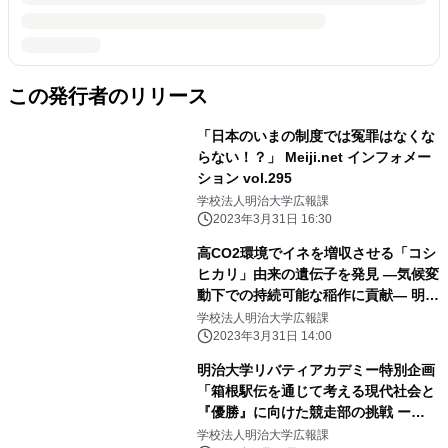
この発行者のリリース
「日本のいまの制度では冤罪はなくな
らない！？」 Meiji.net インフォメー
ション vol.295
学校法人明治大学広報課
2023年3月31日 16:30
高CO2環境でイネを増収させる「コシ
ヒカリ」由来の遺伝子を発見 ―気候変
動下での持続可能な稲作に貢献― 明治
大学大学院 農学研究科の山本 英司特
学校法人明治大学広報課
任講師はゲノム解析で貢献
2023年3月31日 14:00
明治大学リバティアカデミー特別企画
「箱根駅伝を通じて考える現代社会と
『優勝』に向けた競走部の挑戦 ー
2024年第100回大会に向けてー」
学校法人明治大学広報課