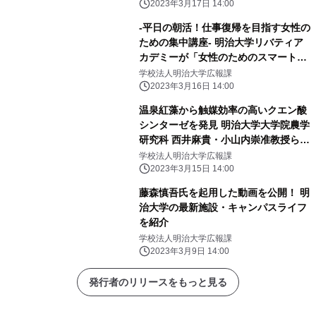
2023年3月17日 14:00
-平日の朝活！仕事復帰を目指す女性の
ための集中講座- 明治大学リバティア
カデミーが「女性のためのスマートキ
ャリアプログラム わたしらしくReス
学校法人明治大学広報課
タートコース」の受講生を募集中です
2023年3月16日 14:00
温泉紅藻から触媒効率の高いクエン酸
シンターゼを発見 明治大学大学院農学
研究科 西井麻貴・小山内崇准教授らの
研究グループ
学校法人明治大学広報課
2023年3月15日 14:00
藤森慎吾氏を起用した動画を公開！ 明
治大学の最新施設・キャンパスライフ
を紹介
学校法人明治大学広報課
2023年3月9日 14:00
発行者のリリースをもっと見る