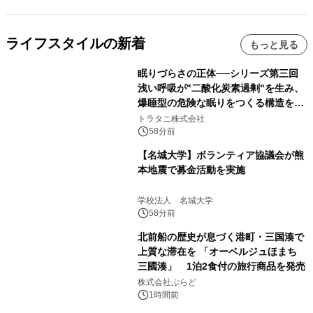
ライフスタイルの新着
もっと見る
眠りづらさの正体──シリーズ第三回
浅い呼吸が"二酸化炭素過剰"を生み、
爆睡型の危険な眠りをつくる構造を解
説
トラタニ株式会社
58分前
【名城大学】ボランティア協議会が熊
本地震で募金活動を実施
学校法人 名城大学
58分前
北前船の歴史が息づく港町・三国湊で
上質な滞在を 「オーベルジュほまち
三國湊」 1泊2食付の旅行商品を発売
株式会社ぷらど
1時間前