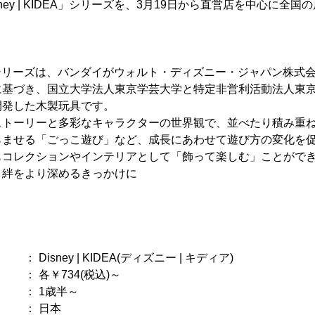
ney | KIDEA」シリーズを、3月19日から直営店を中心に全
IDEA」シリーズは、バンダイがウォルト・ディズニー・ジャパン株式
に基づき、国立大学法人東京学芸大学と特定非営利活動法人東
開発した木製玩具です。
ストーリーと多彩なキャラクターの世界観で、並べたり積み重
らませる「ごっこ遊び」など、成長にあわせて遊び方の変化を
もコレクションやインテリアとして「飾って楽しむ」ことがで
と絆をより深めるきっかけに
ey | KIDEA(ディズニー | キディア)
734(税込)～
 1歳半～
 日本