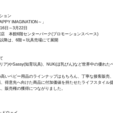
ション
HAPPY IMAGINATION～」
16日～3月22日
店 本館6階センターパーク(プロモーションスペース)
は、6階＝玩具売場にて展開
て
キャリア)やSassy(知育玩具)、NUK(ほ乳びん)など世界中の優
の高いベビー用品のラインナップはもちろん、丁寧な接客販売
場、得意先へ向けた商品に付加価値を持たせたライフスタイル
れ、販売権の獲得につながりました。
ッドウェイ