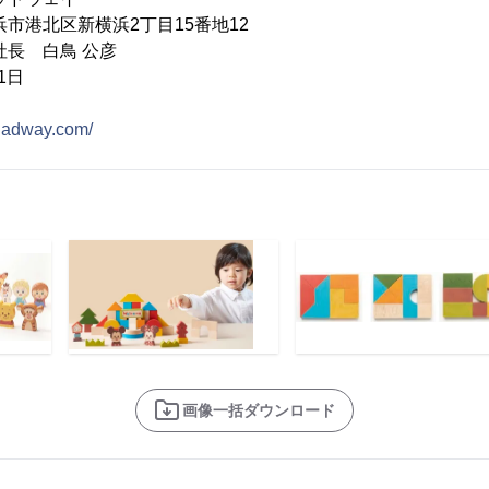
市港北区新横浜2丁目15番地12
社長 白鳥 公彦
1日
dadway.com/
画像一括ダウンロード