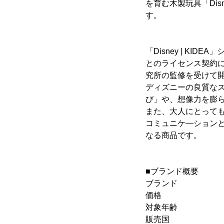
を育む木製玩具「Dis
す。
「Disney | K
とのライセンス契約
究所の監修を受けて
ディズニーの良質な
び」や、想像力を膨
また、大人にとって
コミュニケ―ション
なる商品です。
■ブランド概要
ブランド ： Disn
価格 ： 各￥
対象年齢 ：
販売国 ：