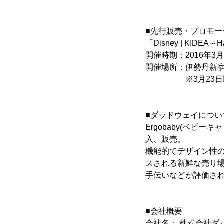
■先行販売・プロモー
「Disney | KIDEA～
開催時期：2016年3月
開催場所：伊勢丹新宿
※3月23日以降
■ダッドウェイについ
Ergobaby(ベビー
入、販売。
機能的でデザイン性
スされる新鮮な売り
手伝いなどが評価さ
■会社概要
会社名： 株式会社ダ