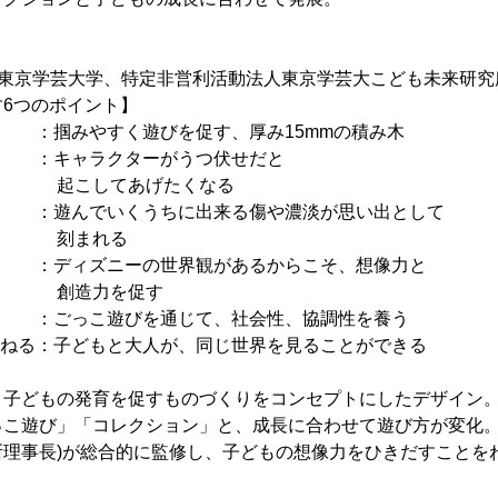
人東京学芸大学、特定非営利活動法人東京学芸大こども未来研究
6つのポイント】
う ：掴みやすく遊びを促す、厚み15mmの積み木
 ：キャラクターがうつ伏せだと
あげたくなる
 ：遊んでいくうちに出来る傷や濃淡が思い出として
れる
 ：ディズニーの世界観があるからこそ、想像力と
を促す
 ：ごっこ遊びを通じて、社会性、協調性を養う
重ねる：子どもと大人が、同じ世界を見ることができる
、子どもの発育を促すものづくりをコンセプトにしたデザイン
こ遊び」「コレクション」と、成長に合わせて遊び方が変化。
所理事長)が総合的に監修し、子どもの想像力をひきだすことを