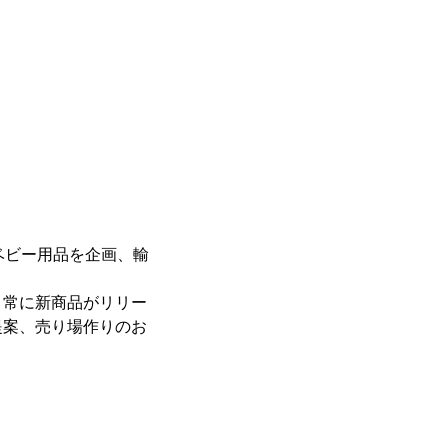
れたベビー用品を企画、輸
、常に新商品がリリー
提案、売り場作りのお