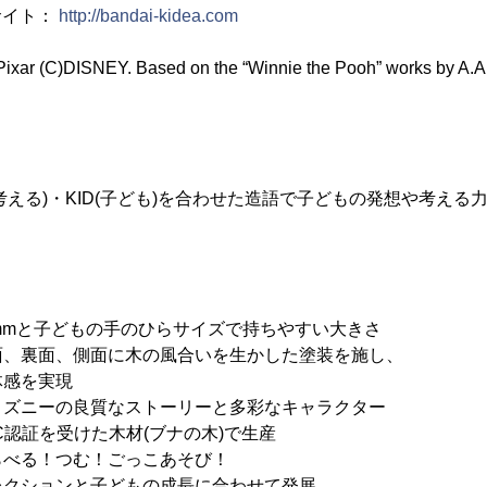
公式サイト：
http://bandai-kidea.com
ixar (C)DISNEY. Based on the “Winnie the Pooh” works by A.A.
発想・考える)・KID(子ども)を合わせた造語で子どもの発想や考え
と子どもの手のひらサイズで持ちやすい大きさ
、裏面、側面に木の風合いを生かした塗装を施し、
実現
ィズニーの良質なストーリーと多彩なキャラクター
証を受けた木材(ブナの木)で生産
べる！つむ！ごっこあそび！
子どもの成長に合わせて発展。