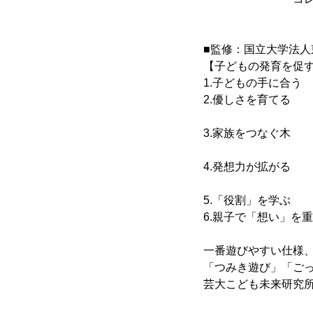
■監修：国立大学法
【子どもの発育を促す
1.子どもの手に合
2.優しさを育てる
起こして
3.家族をつなぐ木
刻ま
4.発想力が拡がる
創造力
5.「役割」を学ぶ
6.親子で「想い」を
一番遊びやすい仕様
「つみき遊び」「ごっ
芸大こども未来研究