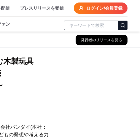
を配信
プレスリリースを受信
ログイン/会員登録
ファン
発行者のリリースを見る
育む木製玩具
売
～
会社バンダイ(本社：
子どもの発想や考える力