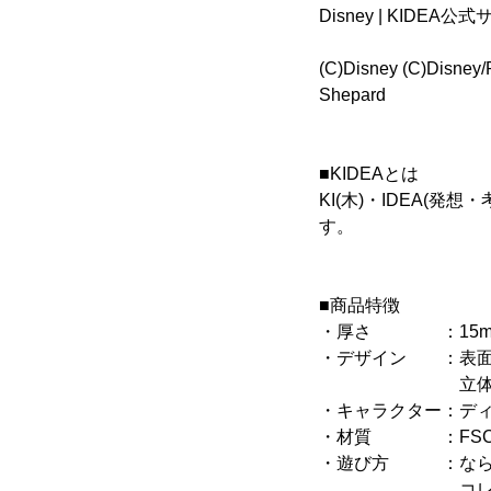
Disney | KIDEA
(C)Disney (C)Disney/P
Shepard
■KIDEAとは
KI(木)・IDEA(
す。
■商品特徴
・厚さ ：15mm
・デザイン ：表面
立体感を
・キャラクター：デ
・材質 ：FSC認
・遊び方 ：なら
コレクションと