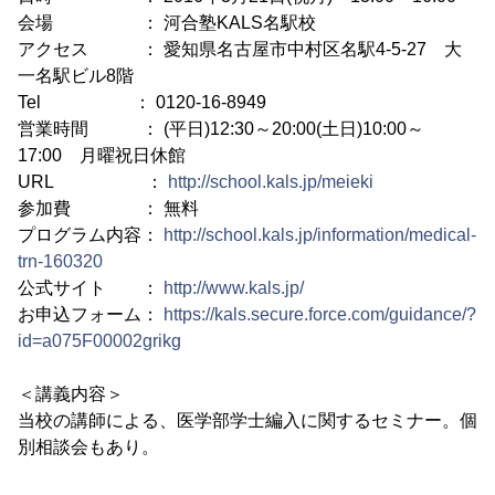
会場 ： 河合塾KALS名駅校
アクセス ： 愛知県名古屋市中村区名駅4-5-27 大
一名駅ビル8階
Tel ： 0120-16-8949
営業時間 ： (平日)12:30～20:00(土日)10:00～
17:00 月曜祝日休館
URL ：
http://school.kals.jp/meieki
参加費 ： 無料
プログラム内容：
http://school.kals.jp/information/medical-
trn-160320
公式サイト ：
http://www.kals.jp/
お申込フォーム：
https://kals.secure.force.com/guidance/?
id=a075F00002grikg
＜講義内容＞
当校の講師による、医学部学士編入に関するセミナー。個
別相談会もあり。