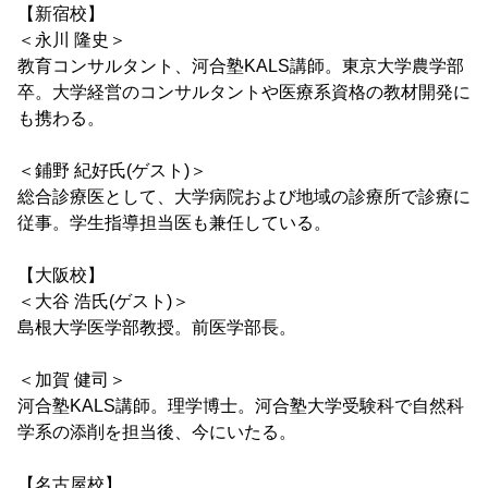
【新宿校】
＜永川 隆史＞
教育コンサルタント、河合塾KALS講師。東京大学農学部
卒。大学経営のコンサルタントや医療系資格の教材開発に
も携わる。
＜鋪野 紀好氏(ゲスト)＞
総合診療医として、大学病院および地域の診療所で診療に
従事。学生指導担当医も兼任している。
【大阪校】
＜大谷 浩氏(ゲスト)＞
島根大学医学部教授。前医学部長。
＜加賀 健司＞
河合塾KALS講師。理学博士。河合塾大学受験科で自然科
学系の添削を担当後、今にいたる。
【名古屋校】