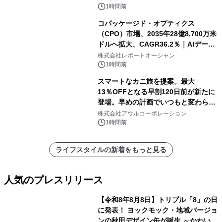
1時間前
コパッケージド・オプティクス
（CPO）市場、2035年28億8,700万米
ドルへ拡大、CAGR36.2％｜AIデータ
センター・高速光通信需要が成長を加
株式会社レポートオーシャン
速
1時間前
スマートなカニ旅を提案。最大
13％OFFとなる早割120日前が新たに
登場。早めの計画でいつもと変わらぬ
大人の冬旅を。ー夕日ヶ浦温泉「佳松
株式会社アウルコーポレーション
苑 別邸ふうか」ー
1時間前
ライフスタイルの新着をもっと見る
人気のプレスリリース
【令和8年8月8日】トリプル「8」の日
に発表！ ヨックモック・地域バージョ
ンの秋田デザイン缶が誕生 ～かわいい