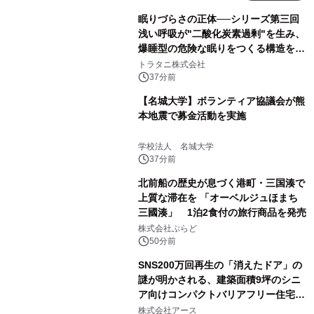
眠りづらさの正体──シリーズ第三回
浅い呼吸が"二酸化炭素過剰"を生み、
爆睡型の危険な眠りをつくる構造を解
説
トラタニ株式会社
37分前
【名城大学】ボランティア協議会が熊
本地震で募金活動を実施
学校法人 名城大学
37分前
北前船の歴史が息づく港町・三国湊で
上質な滞在を 「オーベルジュほまち
三國湊」 1泊2食付の旅行商品を発売
株式会社ぷらど
50分前
SNS200万回再生の「消えたドア」の
謎が明かされる、建築面積9坪のシニ
ア向けコンパクトバリアフリー住宅が
誕生
株式会社アース