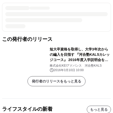
この発行者のリリース
短大卒資格を取得し、大学3年次から
の編入を目指す 『河合塾KALSカレッ
ジコース』 2016年度入学説明会を東
京・大阪で開催
株式会社KEIアドバンス 河合塾KALS
2016年3月10日 10:00
発行者のリリースをもっと見る
ライフスタイルの新着
もっと見る