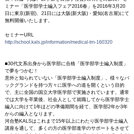
ミナー「医学部学士編入フェア2016春」を2016年3月20
日に東京(新宿)、21日には大阪(新大阪)・愛知(名古屋)にて
無料開催いたします。
セミナーURL
http://school.kals.jp/information/medical-trn-160320
■30代文系出身から医学部に合格「医学部学士編入制度」
で夢をつかむ！
意外と知られていない「医学部学士編入制度」。様々なバ
ックグランドを持つ方々に医学への道を開くという目的
で、主に全国の国立大学医学部で実施されています。通常
では大学を卒業後、社会人として就職してから医学部学士
編入に向けて1年ほどの準備期間を経て、医学部2年か3年
からの編入となります。
河合塾KALSはこれまで15年以上にわたり医学部学士編入
講座を通して、多くの方の医学部進学のサポートをさせて