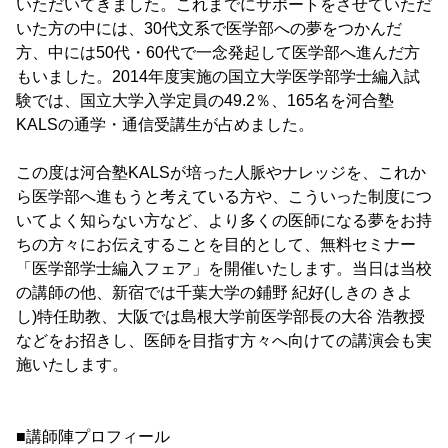
いただいてきました。これまでにサポートをさせていただ
いた方の中には、30代文系で医学部への夢をつかんだ
方、中には50代・60代で一念発起して医学部へ進んだ方
もいました。2014年度実施の国立大学医学部学士編入試
験では、国立大学入学定員の49.2％、165名を河合塾
KALSの通学・通信受講生が占めました。
この度は河合塾KALSが培った人脈やナレッジを、これか
ら医学部へ進もうと考えている方や、こういった制度につ
いてよく知らない方など、より多くの医師になる夢をお持
ちの方々にお伝えすることを目的として、無料セミナー
「医学部学士編入フェア」を開催いたします。当日は当校
の講師の他、新宿では千葉大学の鋪野 紀好(しきの きよ
し)特任助教、大阪では島根大学前医学部長の大谷 浩教授
などをお招きし、医師を目指す方々へ向けての講演会も実
施いたします。
■講師陣プロフィール