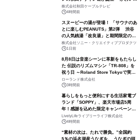
1
秋田犬の子犬と秋田の四季と名所を巡
株式会社秋田ケーブルテレビ
るパッケージ～ 9月1日(火)秋田県内で
4時間前
販売開始
スヌーピーの湯が登場！ 「サウナのあ
とに楽しむPEANUTS」第2弾 渋谷
の人気銭湯「改良湯」と期間限定のコ
2
ラボレーション サウナイキタイコラ
株式会社ソニー・クリエイティブプロダクツ
ボグッズも発売決定！
1日前
8月8日は音楽シーンに革新をもたらし
た 伝説のリズムマシン「TR-808」を
祝う日 ～Roland Store Tokyoで実機
3
を展示しての 記念キャンペーンを開
ローランド株式会社
催 英国ラジオ「NTS」の 特別プログ
3時間前
ラムや、「TR-808」を愛する伝説的
暮らしをもっと便利にする生活家電ブ
アーティストを フィーチャーしたアニ
ランド「SOPPY」、楽天市場店5周
メーションを公開～
年！感謝を込めた限定キャンペーンを
4
8月10日より開催
LivelyLifeライブリーライフ株式会社
4時間前
“素材の次は、たれで勝負。”全国約
5％の浜名湖産うなぎを、 うなぎの頭