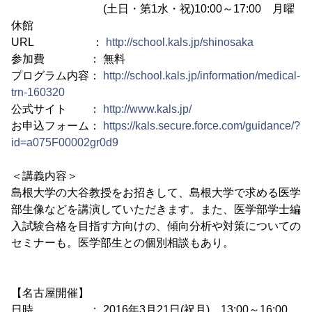
(土日・第1水・祝)10:00～17:00 月曜
休館
URL ：
http://school.kals.jp/shinosaka
参加費 ： 無料
プログラム内容：
http://school.kals.jp/information/medical-
trn-160320
公式サイト ：
http://www.kals.jp/
お申込フォーム：
https://kals.secure.force.com/guidance/?
id=a075F00002gr0d9
＜講義内容＞
島根大学の大谷教授をお招きして、島根大学で求める医学
部生像などを講演していただきます。また、医学部学士編
入試験合格を目指す方向けの、傾向分析や対策についての
セミナーも。医学部生との個別相談もあり。
【名古屋開催】
日時 ： 2016年3月21日(祝月) 13:00～16:00