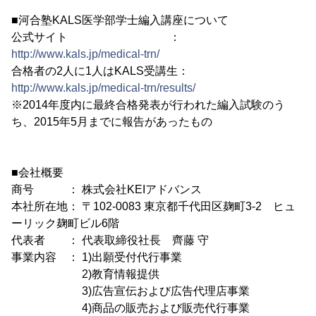
■河合塾KALS医学部学士編入講座について
公式サイト ：
http://www.kals.jp/medical-trn/
合格者の2人に1人はKALS受講生：
http://www.kals.jp/medical-trn/results/
※2014年度内に最終合格発表が行われた編入試験のう
ち、2015年5月までに報告があったもの
■会社概要
商号 ： 株式会社KEIアドバンス
本社所在地： 〒102-0083 東京都千代田区麹町3-2 ヒュ
ーリック麹町ビル6階
代表者 ： 代表取締役社長 齊藤 守
事業内容 ： 1)出願受付代行事業
2)教育情報提供
3)広告宣伝および広告代理店事業
4)商品の販売および販売代行事業