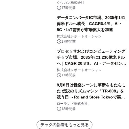
クウカン株式会社
17時間前
データコンバータIC市場、2035年141
億米ドルへ成長｜CAGR6.4％、AI・
5G・IoT需要が市場拡大を加速
株式会社レポートオーシャン
17時間前
プロセッサおよびコンピューティング
チップ市場、2035年に1,230億米ドル
へ｜CAGR 20.8％、AI・データセンタ
ー需要が成長を牽引
株式会社レポートオーシャン
17時間前
8月8日は音楽シーンに革新をもたらし
た 伝説のリズムマシン「TR-808」を
祝う日 ～Roland Store Tokyoで実機
を展示しての 記念キャンペーンを開
ローランド株式会社
催 英国ラジオ「NTS」の 特別プログ
18時間前
ラムや、「TR-808」を愛する伝説的
アーティストを フィーチャーしたアニ
テックの新着をもっと見る
メーションを公開～