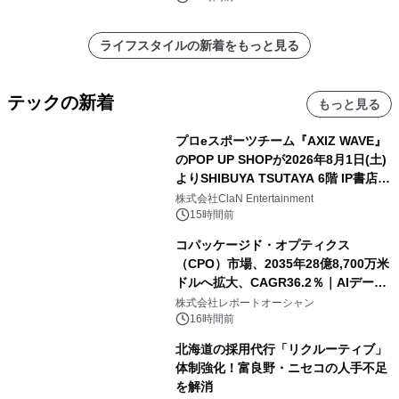
ライフスタイルの新着をもっと見る
テックの新着
もっと見る
プロeスポーツチーム『AXIZ WAVE』
のPOP UP SHOPが2026年8月1日(土)
よりSHIBUYA TSUTAYA 6階 IP書店で
開催決定！！
株式会社ClaN Entertainment
15時間前
コパッケージド・オプティクス
（CPO）市場、2035年28億8,700万米
ドルへ拡大、CAGR36.2％｜AIデータ
センター・高速光通信需要が成長を加
株式会社レポートオーシャン
速
16時間前
北海道の採用代行「リクルーティブ」
体制強化！富良野・ニセコの人手不足
を解消