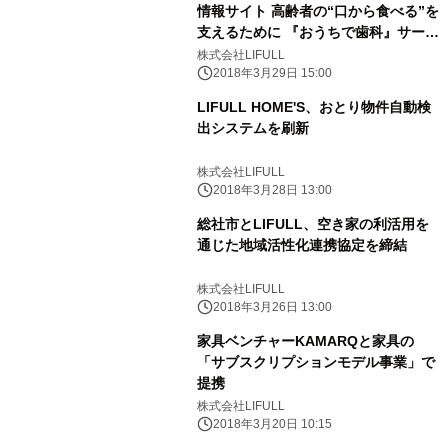
情報サイト 高齢者の“口から食べる”を
支えるために 『おうちで歯科』サービ
ス開始
株式会社LIFULL
2018年3月29日 15:00
LIFULL HOME'S、おとり物件自動検
出システムを刷新
株式会社LIFULL
2018年3月28日 13:00
総社市とLIFULL、空き家の利活用を
通じた地域活性化連携協定を締結
株式会社LIFULL
2018年3月26日 13:00
家具ベンチャーKAMARQと家具の
「サブスクリプションモデル事業」で
提携
株式会社LIFULL
2018年3月20日 10:15