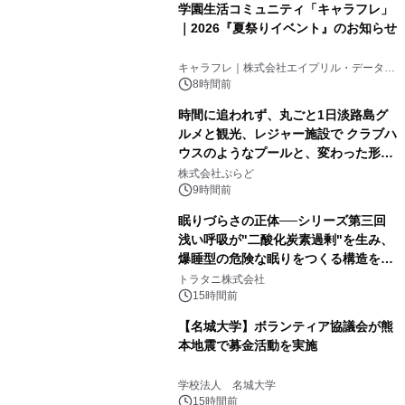
学園生活コミュニティ「キャラフレ」
｜2026『夏祭りイベント』のお知らせ
キャラフレ｜株式会社エイプリル・データ・
デザインズ
8時間前
時間に追われず、丸ごと1日淡路島グ
ルメと観光、レジャー施設で クラブハ
ウスのようなプールと、変わった形の
サウナも 「THE BOXY AWAJI」のお
株式会社ぷらど
得な素泊まり連泊プランで
9時間前
眠りづらさの正体──シリーズ第三回
浅い呼吸が"二酸化炭素過剰"を生み、
爆睡型の危険な眠りをつくる構造を解
説
トラタニ株式会社
15時間前
【名城大学】ボランティア協議会が熊
本地震で募金活動を実施
学校法人 名城大学
15時間前