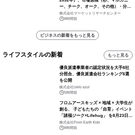
2032年）、市場規模（杉、マホガニ
ー、チーク、オーク、その他）・分析
レポートを発表
株式会社マーケットリサーチセンター
8時間前
ビジネスの新着をもっと見る
ライフスタイルの新着
もっと見る
優良派遣事業者の認定状況を大手8社
分照合、優良派遣会社ランキング6選
を公開
株式会社cielo azul
5時間前
フロムアースキッズ × 地域 × 大学生が
創る、 子どもたちの「自育」イベント
「諸福ジーク×Lifehug」 を8月23日
(日)開催
株式会社From Earth Kids
8時間前