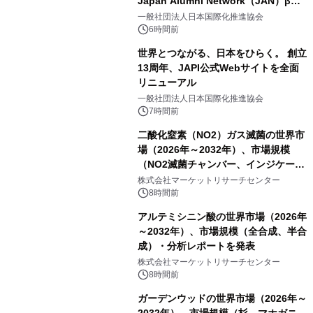
Japan Alumni Network（JAN）β版
をリリース
一般社団法人日本国際化推進協会
6時間前
世界とつながる、日本をひらく。 創立
13周年、JAPI公式Webサイトを全面
リニューアル
一般社団法人日本国際化推進協会
7時間前
二酸化窒素（NO2）ガス滅菌の世界市
場（2026年～2032年）、市場規模
（NO2滅菌チャンバー、インジケータ
ーおよびモニタリングシステム、その
株式会社マーケットリサーチセンター
他）・分析レポートを発表
8時間前
アルテミシニン酸の世界市場（2026年
～2032年）、市場規模（全合成、半合
成）・分析レポートを発表
株式会社マーケットリサーチセンター
8時間前
ガーデンウッドの世界市場（2026年～