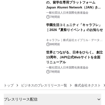
の、留学生専用プラットフォーム
Japan Alumni Network（JAN）β版
4
をリリース
一般社団法人日本国際化推進協会
7時間前
学園生活コミュニティ「キャラフレ」
｜2026『夏祭りイベント』のお知らせ
5
キャラフレ｜株式会社エイプリル・データ・
デザインズ
8時間前
世界とつながる、日本をひらく。 創立
13周年、JAPI公式Webサイトを全面
リニューアル
6
一般社団法人日本国際化推進協会
7時間前
トップ
ビジネスのプレスリリース一覧
株式会社ネクスト
プレスリリース配信