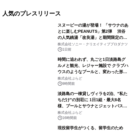
人気のプレスリリース
スヌーピーの湯が登場！ 「サウナのあ
とに楽しむPEANUTS」第2弾 渋谷
の人気銭湯「改良湯」と期間限定のコ
1
ラボレーション サウナイキタイコラ
株式会社ソニー・クリエイティブプロダクツ
ボグッズも発売決定！
1日前
時間に追われず、丸ごと1日淡路島グ
ルメと観光、レジャー施設で クラブハ
ウスのようなプールと、変わった形の
2
サウナも 「THE BOXY AWAJI」のお
株式会社ぷらど
得な素泊まり連泊プランで
9時間前
淡路島の一棟貸しヴィラを2泊、"私た
ちだけ"の別荘に 1日1組・最大8名
様、プールとサウナとジェットバス付
3
きで Villa Mon Temps AWAJIの連泊
株式会社ぷらど
素泊りプラン
16時間前
現役留学生がつくる、留学生のため