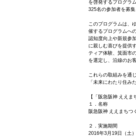
を啓発するプログラム
325名の参加者を募
このプログラムは、ゆ
催するプログラムへ
認知度向上や新規参
に親しむ喜びを提供
ティア体験、箕面市
を選定し、沿線のお
これらの取組みを通
「未来にわたり住み
【「阪急阪神 ええま
１．名称
阪急阪神 ええまちつく
２．実施期間
2016年3月19日（土