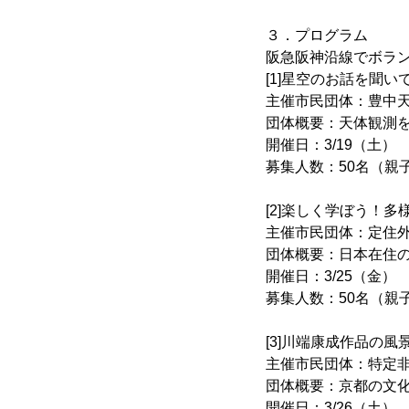
３．プログラム
阪急阪神沿線でボラ
[1]星空のお話を聞
主催市民団体：豊中
団体概要：天体観測
開催日：3/19（土）
募集人数：50名（親
[2]楽しく学ぼう！多
主催市民団体：定住
団体概要：日本在住
開催日：3/25（金）
募集人数：50名（親
[3]川端康成作品の
主催市民団体：特定非
団体概要：京都の文
開催日：3/26（土）