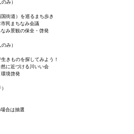
人のみ）
旧西国街道）を巡るまち歩き
お市民まちなみ会議
ちなみ景観の保全・啓発
人のみ）
川で生きものを探してみよう！
自然に近づける川いい会
・環境啓発
子）
の場合は抽選