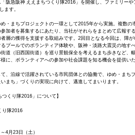
「阪急阪神 ええまちつくり隊2016」を開催し、ファミリー
集します。
め・まちプロジェクトの一環として2015年から実施。複数の
の参加者を募集するにあたり、当社がそれらをまとめて広報す
加者層の獲得を支援する取組みです。2回目となる今回は、障が
するプールでのボランティア体験や、阪神・淡路大震災の地す
の街道（旧西国街道）を巡り景観保全を考えるまち歩きなど、幅
客様に、ボランティアへの参加や社会課題を知る機会を提供い
じて、沿線で活躍されている市民団体との協働で、ゆめ・まち
たいまち」づくりの実現に向けて、邁進してまいります。
ちつくり隊2016」について】
り隊2016
）～4月23日（土）