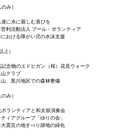
人のみ）
ども達に水に親しむ喜びを
営利活動法人 プール・ボランティア
ルにおける障がい児の水泳支援
才以上）
天然記念物のエドヒガン（桜）花見ウォーク
里山クラブ
里山、黒川地区での森林整備
人のみ）
緑化ボランティアと和太鼓演奏会
ンティアグループ「ゆりの会」
路大震災の地すべり跡地の緑化