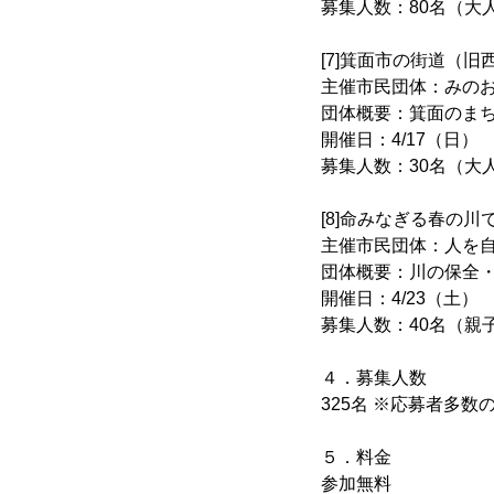
募集人数：80名（大
[7]箕面市の街道（
主催市民団体：みの
団体概要：箕面のま
開催日：4/17（日）
募集人数：30名（大
[8]命みなぎる春の
主催市民団体：人を
団体概要：川の保全
開催日：4/23（土）
募集人数：40名（親
４．募集人数
325名 ※応募者多数
５．料金
参加無料