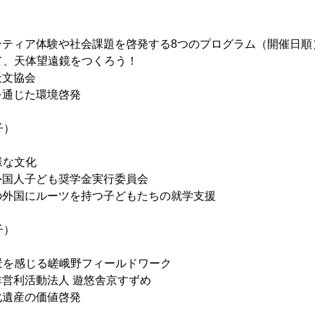
ンティア体験や社会課題を啓発する8つのプログラム（開催日順
いて、天体望遠鏡をつくろう！
天文協会
を通じた環境啓発
子）
様な文化
外国人子ども奨学金実行委員会
の外国にルーツを持つ子どもたちの就学支援
子）
風景を感じる嵯峨野フィールドワーク
営利活動法人 遊悠舎京すずめ
化遺産の価値啓発