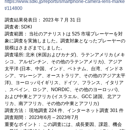
https://www.sdki.jp/reports/smartphone-camera-lens-marke
t/114800
調査結果発表日： 2023 年 7 月 31 日
調査者: SDKI
調査範囲： 当社のアナリストは 525 市場プレーヤーを対
象に調査を実施しました。調査対象となったプレーヤーの
規模はさまざまでしました。
調査場所: 北米 (米国およびカナダ)、ラテンアメリカ (メキ
シコ、アルゼンチン、その他のラテンアメリカ)、アジア
太平洋 (日本、中国、インド、ベトナム、台湾、インドネ
シア、マレーシア、オーストラリア、その他のアジア太平
洋)、ヨーロッパ(イギリス、ドイツ、フランス、イタリア
、スペイン、ロシア、NORDIC、その他のヨーロッパ)、
および中東とアフリカ (イスラエル、GCC 諸国、北アフ
リカ、南アフリカ、その他の中東とアフリカ)
調査方法： 現地調査 224 件、インターネット調査 301 件
調査期間： 2023年6月 – 2023年7月
重要なポイント： この調査には、成長要因、課題、機会