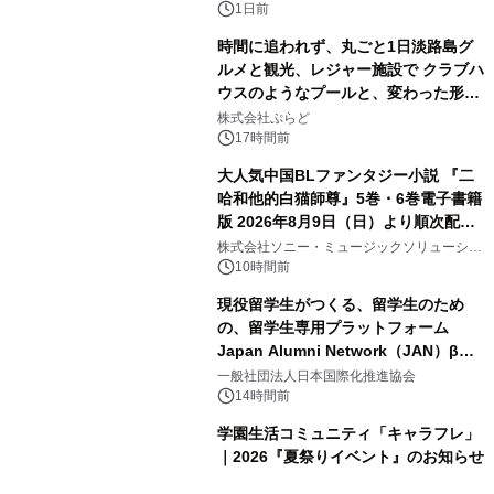
ボグッズも発売決定！
1日前
時間に追われず、丸ごと1日淡路島グ
ルメと観光、レジャー施設で クラブハ
ウスのようなプールと、変わった形の
2
サウナも 「THE BOXY AWAJI」のお
株式会社ぷらど
得な素泊まり連泊プランで
17時間前
大人気中国BLファンタジー小説 『二
哈和他的白猫師尊』5巻・6巻電子書籍
版 2026年8月9日（日）より順次配信
3
開始
株式会社ソニー・ミュージックソリューショ
ンズ
10時間前
現役留学生がつくる、留学生のため
の、留学生専用プラットフォーム
Japan Alumni Network（JAN）β版
4
をリリース
一般社団法人日本国際化推進協会
14時間前
学園生活コミュニティ「キャラフレ」
｜2026『夏祭りイベント』のお知らせ