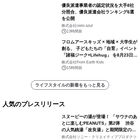
優良派遣事業者の認定状況を大手8社
分照合、優良派遣会社ランキング6選
を公開
株式会社cielo azul
13時間前
フロムアースキッズ × 地域 × 大学生が
創る、 子どもたちの「自育」イベント
「諸福ジーク×Lifehug」 を8月23日
(日)開催
株式会社From Earth Kids
15時間前
ライフスタイルの新着をもっと見る
人気のプレスリリース
スヌーピーの湯が登場！ 「サウナのあ
とに楽しむPEANUTS」第2弾 渋谷
の人気銭湯「改良湯」と期間限定のコ
1
ラボレーション サウナイキタイコラ
株式会社ソニー・クリエイティブプロダクツ