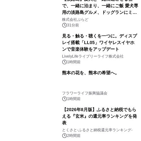
で、一緒に泊まり、一緒にご飯 愛犬専
用の淡路島グルメ、ドッグランにミニ
プール グランピングとトレーラーハウ
株式会社ぷらど
スの2施設で
31分前
見る・触る・聴くを一つに。ディスプ
レイ搭載「LL05」ワイヤレスイヤホ
ンで音楽体験をアップデート
LivelyLifeライブリーライフ株式会社
1時間前
熊本の花を、熊本の希望へ。
フラワーライフ振興協議会
1時間前
【2026年8月版】ふるさと納税でもら
える『玄米』の還元率ランキングを発
表
とくさと-ふるさと納税還元率ランキング-
2時間前