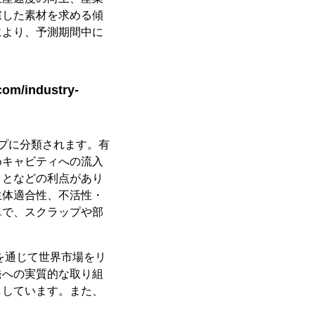
慮した素材を求める傾
により、予測期間中に
/industry-
プに分類されます。有
めキャビティへの流入
ことなどの利点があり
生体適合性、不活性・
単で、スクラップや部
を通じて世界市場をリ
発への実質的な取り組
ししています。また、