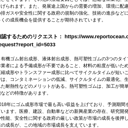
挙げられます。また、発展途上国からの需要の増加、環境に配
の排ガスや安全性に関する政府の規制の強化、技術の進歩など
多くの成長機会を提供することが期待されています。
ためのリクエスト： https://www.reportocean.com
request?report_id=5033
、有機ゴム射出成形、液体射出成形、熱可塑性ゴムの3つのタイ
作業者による予備成形が不要であること、材料の粘度が低いた
圧縮成形やトランスファー成形に比べてサイクルタイムが短い
では、コンタミネーションの低減、サイクルタイムの最適化、
れた耐熱性などのメリットがある。熱可塑性ゴムは、加工が簡
能などの特徴があります。
018年にゴム成形市場で最も高い収益を上げており、予測期間
ています。医療、建設、自動車などの新興産業の存在、研究開
や性能、安全性に関する政府の厳しい政策が市場の成長を後押
業の成長が、この地域の市場成長を支えています。