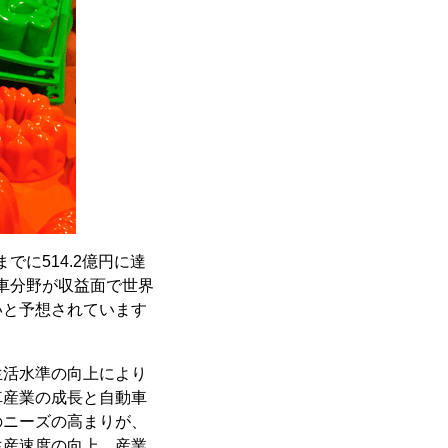
までに514.2億円に達
動車分野が収益面で世界
いと予想されています
生活水準の向上により
車産業の成長と自動車
のニーズの高まりが、
生産速度の向上、産業