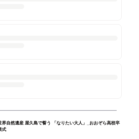
世界自然遺産 屋久島で誓う 「なりたい大人」_おおぞら高校卒
業式