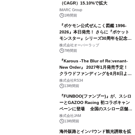
（CAGR）15.10%で拡大
IMARC Group
1時間前
『ポケモン公式ぜんこく図鑑 1996-
2026』本日発売！ さらに『ポケット
モンスター』シリーズ30周年を記念し
た画集『ポケットモンスター ビジュア
株式会社オーバーラップ
ルアートブック』の発売決定！ 2026
7時間前
年12月18日（金）、3冊同時発売！
『Karous -The Blur of Re:venant-
New Order』 2027年1月発売予定！
クラウドファンディングを8月8日より
開始
株式会社RS34
13時間前
『FUNBOO(ファンブー)』が、スシロ
ーとGAZOO Racing 初コラボキャン
ペーンに登場 全国のスシロー店舗で
GR 4車種の FUNBOO(ミニカー)付き
株式会社JAM
メニューが展開されます
13時間前
海外販路とインバウンド観光誘致を拡