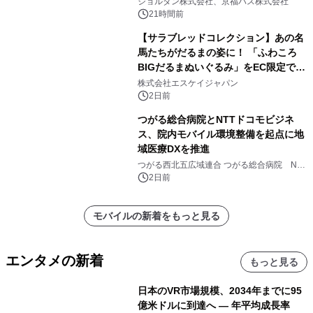
ジョルダン株式会社、京福バス株式会社
21時間前
【サラブレッドコレクション】あの名
馬たちがだるまの姿に！ 「ふわころ
BIGだるまぬいぐるみ」をEC限定で受
注販売開始
株式会社エスケイジャパン
2日前
つがる総合病院とNTTドコモビジネ
ス、院内モバイル環境整備を起点に地
域医療DXを推進
つがる西北五広域連合 つがる総合病院 NTT
ドコモビジネス株式会社
2日前
モバイルの新着をもっと見る
エンタメの新着
もっと見る
日本のVR市場規模、2034年までに95
億米ドルに到達へ ― 年平均成長率