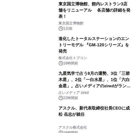
東京国立博物館、館内レストラン3店
舗をリニューアル 各店舗の詳細を発
表！
2
東京国立博物館
1日前
進化したトータルステーションのエン
トリーモデル 『GM-120シリーズ』を
発売
3
株式会社トプコン
16時間前
九星気学で占う8月の運勢、3位「三碧
木星」、2位「一白水星」、1位「六白
金星」。占いメディアのziredがランキ
4
ングを発表
占いメディア zired
22時間前
アスクル、新代表取締役社長CEOに成
松 岳志が就任
5
アスクル株式会社
16時間前