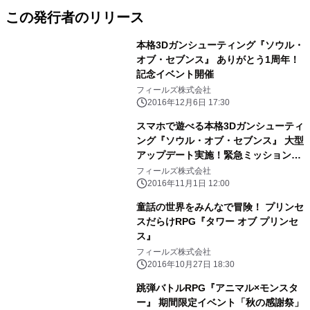
この発行者のリリース
本格3Dガンシューティング『ソウル・
オブ・セブンス』 ありがとう1周年！
記念イベント開催
フィールズ株式会社
2016年12月6日 17:30
スマホで遊べる本格3Dガンシューティ
ング『ソウル・オブ・セブンス』 大型
アップデート実施！緊急ミッション登
場！！
フィールズ株式会社
2016年11月1日 12:00
童話の世界をみんなで冒険！ プリンセ
スだらけRPG『タワー オブ プリンセ
ス』
フィールズ株式会社
2016年10月27日 18:30
跳弾バトルRPG『アニマル×モンスタ
ー』 期間限定イベント「秋の感謝祭」