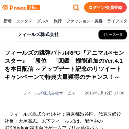
ログイン/会員登録
新着
エンタメ
グルメ
旅行
ファッション・美容
ライフスタ
フィールズ株式会社
リリース一覧
フィールズの跳弾バトルRPG『アニマル×モン
スター』 「段位」「図鑑」機能追加のVer.4.1
を本日配信 ～アップデート記念のリツイート
キャンペーンで特典大量獲得のチャンス！～
フィールズ株式会社
サービス
2016年1月12日 17:00
フィールズ株式会社(本社：東京都渋谷区、代表取締役
社長：大屋高志、以下フィールズ)は、配信中の
iOS/Android端末向けゲームアプリ≪跳弾バトル