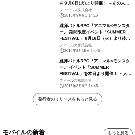
を９月6日(火)より開催！ ～あの人気
モンスターが“食欲の秋”仕様で登
フィールズ株式会社
場！！～
2016年9月6日 14:15
跳弾バトルRPG『アニマル×モンスタ
ー』 期間限定イベント「SUMMER
FESTIVAL」 8月16日（火）より後半
戦突入！ ～美人広報「えりーにゃ」も
フィールズ株式会社
夏バージョンの衣装で登場！！～
2016年8月16日 14:45
跳弾バトルRPG『アニマル×モンスタ
ー』 イベント「SUMMER
FESTIVAL」を本日より開催！ ～人気
のモンスターが夏バージョンの衣装で
フィールズ株式会社
登場！～ ～期間限定のお得な魔法玉セ
2016年8月9日 14:45
ールも実施！～
発行者のリリースをもっと見る
モバイルの新着
もっと見る