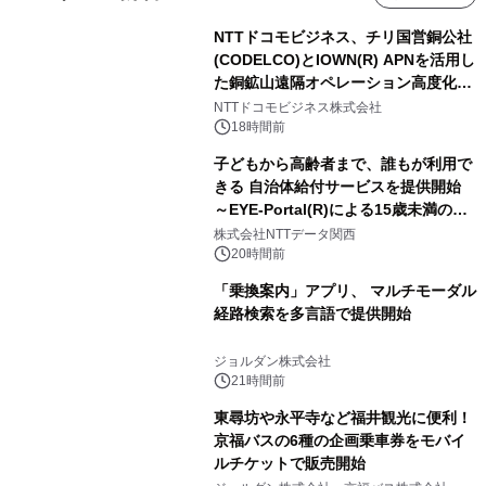
NTTドコモビジネス、チリ国営銅公社
(CODELCO)とIOWN(R) APNを活用し
た銅鉱山遠隔オペレーション高度化に
向けた調査・実証を開始
NTTドコモビジネス株式会社
18時間前
子どもから高齢者まで、誰もが利用で
きる 自治体給付サービスを提供開始
～EYE-Portal(R)による15歳未満の本
人認証と デジタルデバイド対策で実現
株式会社NTTデータ関西
～
20時間前
「乗換案内」アプリ、 マルチモーダル
経路検索を多言語で提供開始
ジョルダン株式会社
21時間前
東尋坊や永平寺など福井観光に便利！
京福バスの6種の企画乗車券をモバイ
ルチケットで販売開始