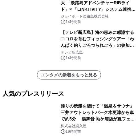
大 「淡路島アドベンチャーRIBライ
ド」× 「LINKTIVITY」システム連携を
開始！
ジョイポート淡路島株式会社
14時間前
【テレビ新広島】海の恵みに感謝する
ココロを育むフィッシングツアー「わ
んぱく釣りごろつられごろ」の参加小
学生を募集
テレビ新広島
14時間前
エンタメの新着をもっと見る
人気のプレスリリース
帰りの渋滞を避けて「温泉＆サウナ」
三井アウトレットパーク木更津から車
で約5分 湯舞音 袖ケ浦店が夏フェア
1
メニューを提供
株式会社楽久屋
19時間前