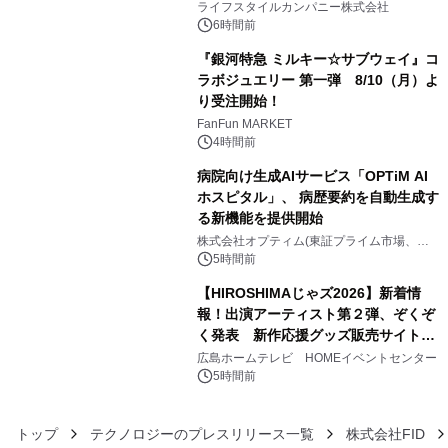
い、ポップでキュートなコレクショ
ライフスタイルカンパニー株式会社
ン。
6時間前
『銀河特急 ミルキー☆サブウェイ』コ
ラボジュエリー 第一弾 8/10（月）よ
り受注開始！
4
FanFun MARKET
4時間前
病院向け生成AIサービス「OPTiM AI
ホスピタル」、 病歴要約を自動生成す
る新機能を提供開始
5
株式会社オプティム(東証プライム市場、コ
ード：3694)
5時間前
【HIROSHIMAじゃズ2026】新着情
報！出演アーティスト第２弾、ぞくぞ
く発表 新作応援グッズ販売サイトも
6
同時オープンします！
広島ホームテレビ HOMEイベントセンター
5時間前
トップ
テクノロジーのプレスリリース一覧
株式会社FID