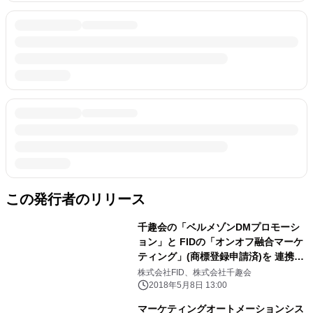
この発行者のリリース
千趣会の「ベルメゾンDMプロモーシ
ョン」と FIDの「オンオフ融合マーケ
ティング」(商標登録申請済)を 連携し
た新サービスを開始
株式会社FID、株式会社千趣会
2018年5月8日 13:00
マーケティングオートメーションシス