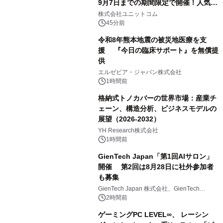
9月7日までの期間限定で開催！人気の
ゲーミングPCや高性能ノートPCなど
株式会社ユニットコム
対象iiyama PCのご購入で最大3万円分
45分前
相当を還元
令和8年熊本地震の被災地医療を支
援 『今日の臨床サポート』を無償提
供
エルゼビア・ジャパン株式会社
1時間前
格納式トノカバーの世界市場：産業チ
ェーン、構造分析、ビジネスモデルの
展望（2026-2032）
YH Research株式会社
1時間前
GienTech Japan「第1回AIサロン」
開催 第2回は8月28日に社外参加者
も募集
GienTech Japan 株式会社、GienTech
Consulting Japan 株式会社
2時間前
ゲーミングPC LEVEL∞、 レーシン