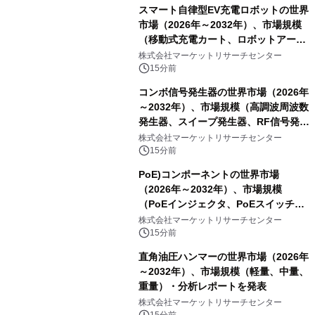
スマート自律型EV充電ロボットの世界
市場（2026年～2032年）、市場規模
（移動式充電カート、ロボットアーム
式充電システム、その他）・分析レポ
株式会社マーケットリサーチセンター
ートを発表
15分前
コンボ信号発生器の世界市場（2026年
～2032年）、市場規模（高調波周波数
発生器、スイープ発生器、RF信号発生
器、その他）・分析レポートを発表
株式会社マーケットリサーチセンター
15分前
PoE)コンポーネントの世界市場
（2026年～2032年）、市場規模
（PoEインジェクタ、PoEスイッチ、
PoEスプリッタ、PoE電源供給装置
株式会社マーケットリサーチセンター
（PSE）、PoE給電機器（PD）、PoE
15分前
アダプタ、その他）・分析レポートを
直角油圧ハンマーの世界市場（2026年
発表
～2032年）、市場規模（軽量、中量、
重量）・分析レポートを発表
株式会社マーケットリサーチセンター
15分前