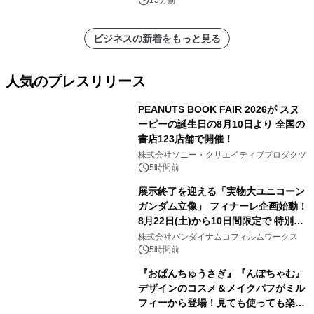
ビジネスの新着をもっと見る
人気のプレスリリース
PEANUTS BOOK FAIR 2026が スヌ
ーピーの誕生日の8月10日より 全国の
書店123店舗で開催！
1
株式会社ソニー・クリエイティブプロダクツ
5時間前
展示終了を迎える「実物大ユニコーン
ガンダム立像」 フィナーレ企画始動！
8月22日(土)から10日間限定で 特別映
2
像『UNICORN GUNDAM Statue ―
株式会社バンダイナムコフィルムワークス
BEYOND POSSIBILITY ―』を上映！
5時間前
『おぱんちゅうさぎ』『んぽちゃむ』
デザインのコスメ＆メイクパフがミル
フィーから登場！見ても使っても楽し
3