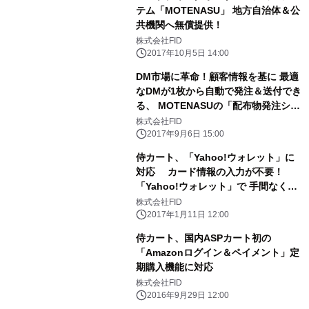
テム「MOTENASU」 地方自治体＆公
共機関へ無償提供！
株式会社FID
2017年10月5日 14:00
DM市場に革命！顧客情報を基に 最適
なDMが1枚から自動で発注＆送付でき
る、 MOTENASUの「配布物発注シス
テム」が特許を取得！
株式会社FID
2017年9月6日 15:00
侍カート、「Yahoo!ウォレット」に
対応 カード情報の入力が不要！
「Yahoo!ウォレット」で 手間なく安
心なネットショッピングが可能に
株式会社FID
2017年1月11日 12:00
侍カート、国内ASPカート初の
「Amazonログイン＆ペイメント」定
期購入機能に対応
株式会社FID
2016年9月29日 12:00