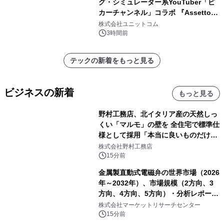
グ・シミュレーター系YouTuber「ピ
カーチャンネル」コラボ 『Assetto
Corsa EVO』推奨パソコン販売中
株式会社ユニットコム
3時間前
テックの新着をもっと見る
ビジネスの新着
もっと見る
野村工務店、北イタリア産の天然しっ
くい「マルモ」の壁を 全住宅で標準仕
様として採用「本当に良いものだけに
こだわる」
株式会社野村工務店
15分前
金属製直動式電磁弁の世界市場（2026
年～2032年）、市場規模（2方向、3
方向、4方向、5方向）・分析レポート
を発表
株式会社マーケットリサーチセンター
15分前