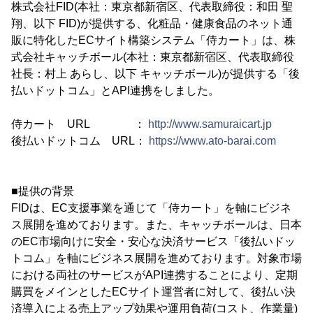
株式会社FID(本社：東京都新宿区、代表取締役：和田 聖
翔、以下 FID)が提供する、化粧品・健康食品のネット通
販に特化したECサイト構築システム「侍カート」は、株
式会社キャッチボール(本社：東京都新宿区、代表取締役
社長：村上 あらし、以下 キャッチボール)が提供する「後
払いドットコム」とAPI連携をしました。
侍カート URL ：
http://www.samuraicart.jp
後払いドットコム URL：
https://www.ato-barai.com
■提供の背景
FIDは、EC支援事業を通じて「侍カート」を軸にビジネ
ス展開を進めております。また、キャッチボールは、日本
のEC市場向けに安全・安心な決済サービス「後払いドッ
トコム」を軸にビジネス展開を進めております。対象市場
における両社のサービスがAPI連携することにより、定期
購買をメインとしたECサイト運営者に対して、後払い決
済導入による売上アップ効果や運用負荷(コスト、作業量)