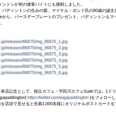
パディントンが初の接客バイトにも挑戦しました。
)は、パディントンの生みの親、マイケル・ボンド氏の90歳の誕
iteから、バースデープレートのプレゼント。パディントンも
た。
e.jp/releases/86875/img_86875_1.jpg
e.jp/releases/86875/img_86875_2.jpg
e.jp/releases/86875/img_86875_3.jpg
e.jp/releases/86875/img_86875_4.jpg
e.jp/releases/86875/img_86875_5.jpg
e.jp/releases/86875/img_86875_6.jpg
店記念として、桜丘カフェ・宇田川カフェSuiteでは、1ド
apaddington(
https://twitter.com/eigapaddington
)をフォロー
を店頭で見せると先着1,000名様にオリジナルポストカード