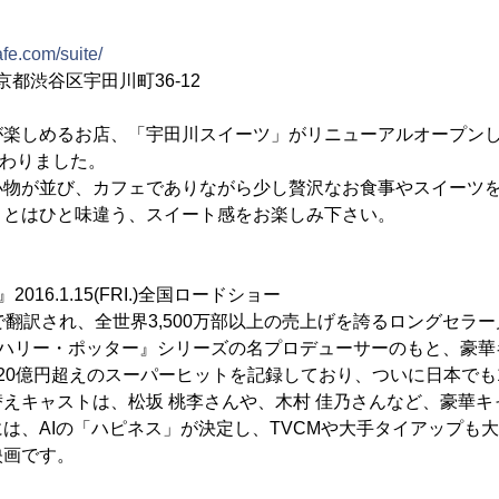
fe.com/suite/
東京都渋谷区宇田川町36-12
楽しめるお店、「宇田川スイーツ」がリニューアルオープン
れ変わりました。
小物が並び、カフェでありながら少し贅沢なお食事やスイーツ
」とはひと味違う、スイート感をお楽しみ下さい。
16.1.15(FRI.)全国ロードショー
翻訳され、全世界3,500万部以上の売上げを誇るロングセラ
『ハリー・ポッター』シリーズの名プロデューサーのもと、豪
20億円超えのスーパーヒットを記録しており、ついに日本でも1月
えキャストは、松坂 桃李さんや、木村 佳乃さんなど、豪華キ
は、AIの「ハピネス」が決定し、TVCMや大手タイアップも
映画です。