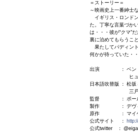
＝ストーリー＝
～映画史上一番紳士
イギリス・ロンドン
た。丁寧な言葉づか
は・・・彼が“クマ”
裏に泊めてもらうこ
果たしてパディント
何かが待っていた・
出演 ： ベン・ウ
ヒュー・ボネヴ
日本語吹替版 ： 松坂
三戸 な
監督 ： ポール
製作 ： デヴィッ
原作 ： マイケ
公式サイト ：
http:
公式twitter ： @eiga