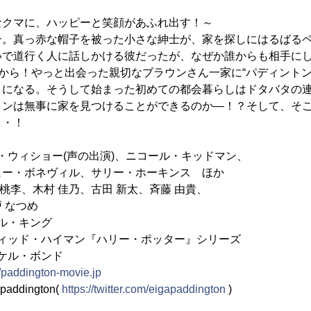
なクマに、ハッピーと笑顔があふれ出す！～
。真っ赤な帽子を被った小さな紳士が、家を探しにはるばる
いで道行く人に話しかける彼だったが、なぜか誰からも相手に
だから！やっと出会った親切なブラウンさん一家に“パディントン
とになる。そうして始まった初めての都会暮らしはドタバタの
ンは無事に家を見つけることができるのか―！？そして、そこ
・・！
ィショー(声の出演)、ニコール・キッドマン、
ィル、サリー・ホーキンス ほか
 桃李、木村 佳乃、古田 新太、斉藤 由貴、
つめ
・キング
ド・ハイマン『ハリー・ポッター』シリーズ
ル・ボンド
//paddington-movie.jp
paddington(
https://twitter.com/eigapaddington
)