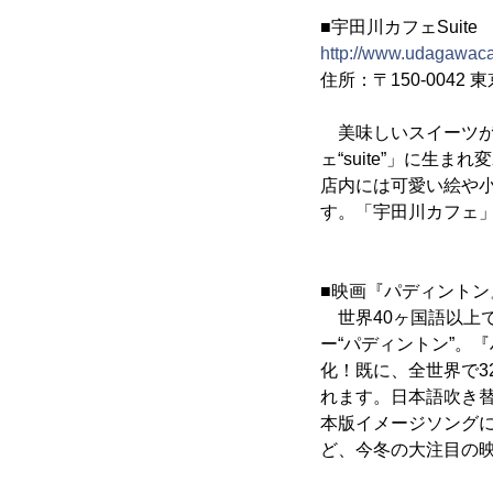
■宇田川カフェSuite
http://www.udagawaca
住所：〒150-0042 
美味しいスイーツが
ェ“suite”」に生ま
店内には可愛い絵や
す。「宇田川カフェ
■映画『パディントン』20
世界40ヶ国語以上で
ー“パディントン”。
化！既に、全世界で3
れます。日本語吹き替
本版イメージソングに
ど、今冬の大注目の