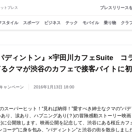
プレスリリース
アットプレス
フスタイル
スポーツ
ビジネス
テック
モバイル
乗り物
クラ
パディントン』×宇田川カフェSuite コ
キャンペーン
2016年1月13日 18:00
のスーパーヒット！“見れば納得！”愛すべき紳士なクマの“パデ
あり、涙あり、ハプニングあり(？)の冒険感動ストーリー映
(金)に公開致します。映画公開を記念して、渋谷にある桜丘カ
ンコーデ”に身を包み、“パディントン”と渋谷の街を散歩しまし