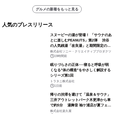
グルメの新着をもっと見る
人気のプレスリリース
スヌーピーの湯が登場！ 「サウナのあ
とに楽しむPEANUTS」第2弾 渋谷
の人気銭湯「改良湯」と期間限定のコ
1
ラボレーション サウナイキタイコラ
株式会社ソニー・クリエイティブプロダクツ
ボグッズも発売決定！
19時間前
眠りづらさの正体──寝ると呼吸が弱
くなる"体の構造"をやさしく解説する
シリーズ第1回
2
トラタニ株式会社
1日前
帰りの渋滞を避けて「温泉＆サウナ」
三井アウトレットパーク木更津から車
で約5分 湯舞音 袖ケ浦店が夏フェア
3
メニューを提供
株式会社楽久屋