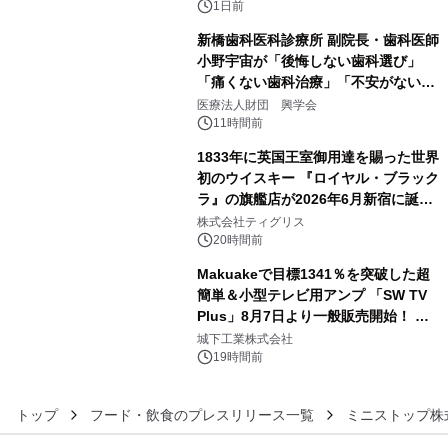
1日前
新橋歯科医科診療所 副院長・歯科医師
小野宇宙が「後悔しない歯科選び」
「痛くない歯科治療」「不安がない治
4
療計画」をテーマに専門監修
医療法人財団 興学会
11時間前
1833年に英国王室御用達を賜った世界
初のウイスキー 『ロイヤル・ブラック
ラ』の旗艦店が2026年6月新宿に誕
5
生 バカルディ ジャパンと連携した
株式会社ティグリス
没入型バー「BAR Arca」
20時間前
Makuakeで目標1341％を突破した超
簡単＆小型テレビ用アンプ 「SW TV
Plus」8月7日より一般販売開始！ ケ
6
ーブル1本つなぐだけ、テレビの音が
城下工業株式会社
ぐっと豊かに
19時間前
トップ
フード・飲食のプレスリリース一覧
ミニストップ株