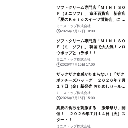
ソフトクリーム専門店「ＭＩＮＩ ＳＯ
Ｆ（ミニソフ）」 京王百貨店 新宿店
「夏のＫｅｉｏスイーツ博覧会」に ２
０２６年７月１７日（金）～出店
ミニストップ株式会社
2026年7月17日 10:00
ソフトクリーム専門店「ＭＩＮＩ ＳＯ
Ｆ（ミニソフ）」 韓国で大人気！マロ
ウポップとコラボ！！
ミニストップ株式会社
2026年7月15日 17:00
ザックザク食感がたまらない！「ザク
ポテチーズハットグ」 ２０２６年７月
１７日（金）新発売 おためしセール７
日間 ミニストップ予定本体価格から
ミニストップ株式会社
２０円引き！
2026年7月15日 15:00
真夏の食欲を刺激する 「激辛祭り」開
催！ ２０２６年７月１４日（火）ス
タート！
ミニストップ株式会社