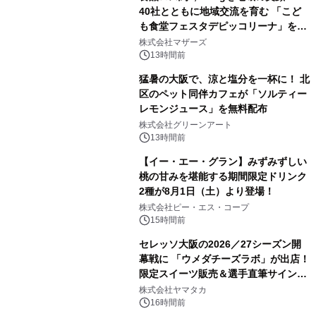
40社とともに地域交流を育む 「こど
も食堂フェスタデピッコリーナ」を9
月5日(土)開催
株式会社マザーズ
13時間前
猛暑の大阪で、涼と塩分を一杯に！ 北
区のペット同伴カフェが「ソルティー
レモンジュース」を無料配布
株式会社グリーンアート
13時間前
【イー・エー・グラン】みずみずしい
桃の甘みを堪能する期間限定ドリンク
2種が8月1日（土）より登場！
株式会社ピー・エス・コープ
15時間前
セレッソ大阪の2026／27シーズン開
幕戦に 「ウメダチーズラボ」が出店！
限定スイーツ販売＆選手直筆サイング
ッズが当たる抽選会を 8月8日に開催
株式会社ヤマタカ
16時間前