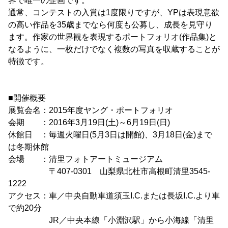
界で唯一の企画です。
通常、コンテストの入賞は1度限りですが、YPは表現意欲
の高い作品を35歳までなら何度も公募し、成長を見守り
ます。作家の世界観を表現するポートフォリオ(作品集)と
なるように、一枚だけでなく複数の写真を収蔵することが
特徴です。
■開催概要
展覧会名：2015年度ヤング・ポートフォリオ
会期 ：2016年3月19日(土)～6月19日(日)
休館日 ：毎週火曜日(5月3日は開館)、3月18日(金)まで
は冬期休館
会場 ：清里フォトアートミュージアム
〒407-0301 山梨県北杜市高根町清里3545-
1222
アクセス：車／中央自動車道須玉I.C.または長坂I.C.より車
で約20分
JR／中央本線「小淵沢駅」から小海線「清里