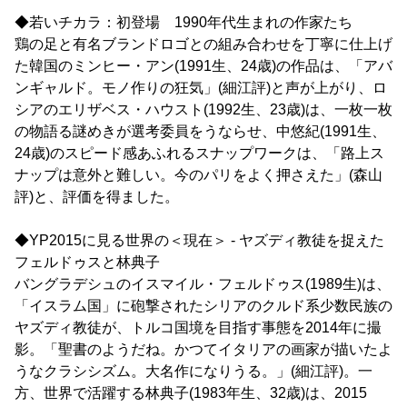
◆若いチカラ：初登場 1990年代生まれの作家たち
鶏の足と有名ブランドロゴとの組み合わせを丁寧に仕上げ
た韓国のミンヒー・アン(1991生、24歳)の作品は、「アバ
ンギャルド。モノ作りの狂気」(細江評)と声が上がり、ロ
シアのエリザベス・ハウスト(1992生、23歳)は、一枚一枚
の物語る謎めきが選考委員をうならせ、中悠紀(1991生、
24歳)のスピード感あふれるスナップワークは、「路上ス
ナップは意外と難しい。今のパリをよく押さえた」(森山
評)と、評価を得ました。
◆YP2015に見る世界の＜現在＞ - ヤズディ教徒を捉えた
フェルドゥスと林典子
バングラデシュのイスマイル・フェルドゥス(1989生)は、
「イスラム国」に砲撃されたシリアのクルド系少数民族の
ヤズディ教徒が、トルコ国境を目指す事態を2014年に撮
影。「聖書のようだね。かつてイタリアの画家が描いたよ
うなクラシシズム。大名作になりうる。」(細江評)。一
方、世界で活躍する林典子(1983年生、32歳)は、2015