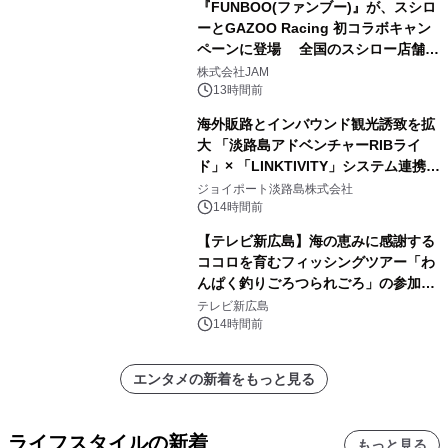
『FUNBOO(ファンブー)』が、スシロ
ーとGAZOO Racing 初コラボキャン
ペーンに登場 全国のスシロー店舗で
GR 4車種の FUNBOO(ミニカー)付き
株式会社JAM
メニューが展開されます
13時間前
海外販路とインバウンド観光誘致を拡
大 「淡路島アドベンチャーRIBライ
ド」× 「LINKTIVITY」システム連携を
開始！
ジョイポート淡路島株式会社
14時間前
【テレビ新広島】海の恵みに感謝する
ココロを育むフィッシングツアー「わ
んぱく釣りごろつられごろ」の参加小
学生を募集
テレビ新広島
14時間前
エンタメの新着をもっと見る
ライフスタイルの新着
もっと見る