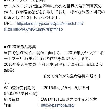
■YPデータベース公開中
ホームページでは過去20年にわたる世界の若手写真家の
作品、作家略歴などを掲載しており、様々な調査・研究の
対象としてご利用いただけます。
URL：
http://kmopa-yp.com/Opac/search.htm?
s=xlHniRviA-yMGxumjv7tkpfmhzo
■YP2016作品募集
当館ではYPの次回開催に向けて、「2016年度ヤング・ポ
ートフォリオ(第22回)」の作品を募集いたします。
2016年度選考委員 ： 張照堂(台湾)、北島敬三、細江英公
(館長)
初めて海外から選考委員を迎えま
す。
Web登録受付期間 ： 2016年4月15日～5月15日
(応募作品受付期間)
応募資格 ： 1981年1月1日以降に生まれた方
詳細 ：
http://yp.kmopa.org/