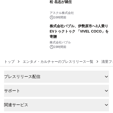
松 岳志が就任
5
アスクル株式会社
16時間前
株式会社バブル、伊勢原市へ3人乗り
EVトゥクトゥク 「VIVEL COCO」を
寄贈
6
株式会社バブル
19時間前
トップ
エンタメ・カルチャーのプレスリリース一覧
清里フ
プレスリリース配信
サポート
関連サービス