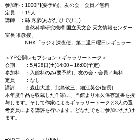
参加料：1000円(要予約)、友の会・会員／無料
定員 ：15人
講師 ：縣 秀彦(あがた ひでひこ)
自然科学研究機構 国立天文台 天文情報センター
室長 准教授、
NHK「ラジオ深夜便」第二週日曜日レギュラー
＜YP公開レセプション＋ギャラリートーク＞
会期 ：5月28日(土)14:00～16:00(予定)
参加料 ：入館料のみ(要予約)、友の会・会員／無料
定員 ：なし
講評 ：森山大道、北島敬三、細江英公(館長)
本年度作品を収蔵した作家に、当館より永久保存証書を授
与します。そして作家によるギャラリートークと3人の選
考委員による講評を行います。どなたでもご参加いただけ
ます。