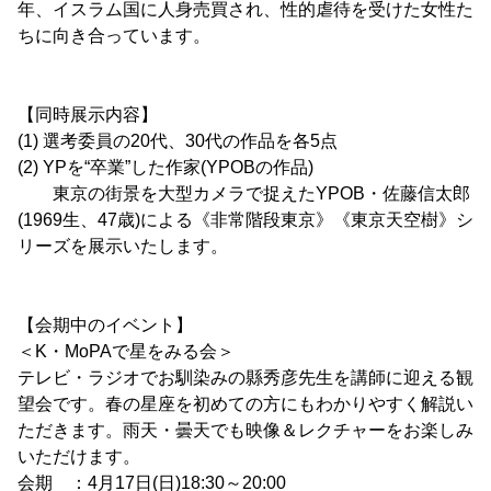
年、イスラム国に人身売買され、性的虐待を受けた女性た
ちに向き合っています。
【同時展示内容】
(1) 選考委員の20代、30代の作品を各5点
(2) YPを“卒業”した作家(YPOBの作品)
東京の街景を大型カメラで捉えたYPOB・佐藤信太郎
(1969生、47歳)による《非常階段東京》《東京天空樹》シ
リーズを展示いたします。
【会期中のイベント】
＜K・MoPAで星をみる会＞
テレビ・ラジオでお馴染みの縣秀彦先生を講師に迎える観
望会です。春の星座を初めての方にもわかりやすく解説い
ただきます。雨天・曇天でも映像＆レクチャーをお楽しみ
いただけます。
会期 ：4月17日(日)18:30～20:00