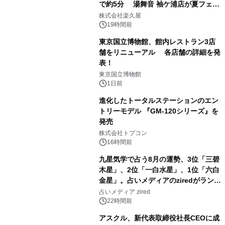
で約5分 湯舞音 袖ケ浦店が夏フェア
1
メニューを提供
株式会社楽久屋
19時間前
東京国立博物館、館内レストラン3店
舗をリニューアル 各店舗の詳細を発
表！
2
東京国立博物館
1日前
進化したトータルステーションのエン
トリーモデル 『GM-120シリーズ』を
発売
3
株式会社トプコン
16時間前
九星気学で占う8月の運勢、3位「三碧
木星」、2位「一白水星」、1位「六白
金星」。占いメディアのziredがランキ
4
ングを発表
占いメディア zired
22時間前
アスクル、新代表取締役社長CEOに成