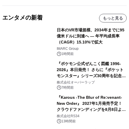
エンタメの新着
もっと見る
日本のVR市場規模、2034年までに95
億米ドルに到達へ ― 年平均成長率
（CAGR）15.10%で拡大
IMARC Group
1時間前
『ポケモン公式ぜんこく図鑑 1996-
2026』本日発売！ さらに『ポケット
モンスター』シリーズ30周年を記念し
た画集『ポケットモンスター ビジュア
株式会社オーバーラップ
ルアートブック』の発売決定！ 2026
7時間前
年12月18日（金）、3冊同時発売！
『Karous -The Blur of Re:venant-
New Order』 2027年1月発売予定！
クラウドファンディングを8月8日より
開始
株式会社RS34
13時間前