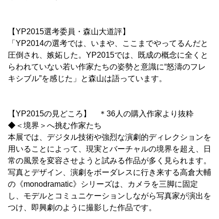
【YP2015選考委員・森山大道評】
「YP2014の選考では、いまや、ここまでやってるんだと
圧倒され、嫉妬した。YP2015では、既成の概念に全くと
らわれていない若い作家たちの姿勢と意識に“怒濤のフレ
キシブル”を感じた」と森山は語っています。
【YP2015の見どころ】 ＊36人の購入作家より抜粋
◆＜境界＞へ挑む作家たち
本展では、デジタル技術や強烈な演劇的ディレクションを
用いることによって、現実とバーチャルの境界を超え、日
常の風景を変容させようと試みる作品が多く見られます。
写真とデザイン、演劇をボーダレスに行き来する高倉大輔
の《monodramatic》シリーズは、カメラを三脚に固定
し、モデルとコミュニケーションしながら写真家が演出を
つけ、即興劇のように撮影した作品です。