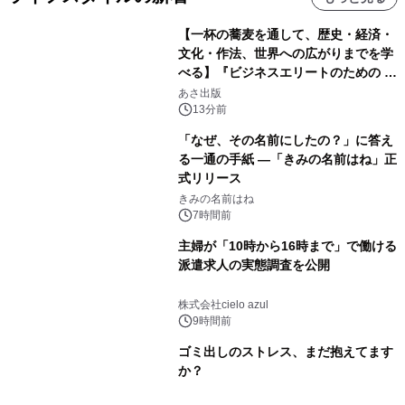
【一杯の蕎麦を通して、歴史・経済・
文化・作法、世界への広がりまでを学
べる】『ビジネスエリートのための 教
養としての蕎麦』2026年8月25日
あさ出版
（火）発売
13分前
「なぜ、その名前にしたの？」に答え
る一通の手紙 ―「きみの名前はね」正
式リリース
きみの名前はね
7時間前
主婦が「10時から16時まで」で働ける
派遣求人の実態調査を公開
株式会社cielo azul
9時間前
ゴミ出しのストレス、まだ抱えてます
か？