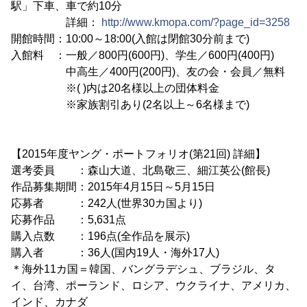
駅」下車、車で約10分
詳細：
http://www.kmopa.com/?page_id=3258
開館時間：10:00～18:00(入館は閉館30分前まで)
入館料 ：一般／800円(600円)、学生／600円(400円)
中高生／400円(200円)、友の会・会員／無料
※( )内は20名様以上の団体料金
※家族割引あり(2名以上～6名様まで)
【2015年度ヤング・ポートフォリオ(第21回) 詳細】
選考委員 ：森山大道、北島敬三、細江英公(館長)
作品募集期間：2015年4月15日～5月15日
応募者 ：242人(世界30カ国より)
応募作品 ：5,631点
購入点数 ：196点(全作品を展示)
購入者 ：36人(国内19人・海外17人)
＊海外11カ国＝韓国、バングラデシュ、ブラジル、タ
イ、台湾、ポーランド、ロシア、ウクライナ、アメリカ、
インド、カナダ