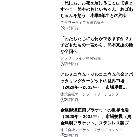
「私にも、お花を届けることはできま
すか？」熊本のおじいちゃん、おばあ
ちゃんを想う、小学6年生との約束
フラワーライフ振興協議会
1時間前
「わたしたちにも何かできますか？」
子どもたちの一言から、熊本支援の輪
が全国へ
フラワーライフ振興協議会
2時間前
アルミニウム・ジルコニウム合金スパ
ッタリングターゲットの世界市場
（2026年～2032年）、市場規模
（0.995、0.999、その他）・分析レポ
株式会社マーケットリサーチセンター
ートを発表
2時間前
金属製矯正用ブラケットの世界市場
（2026年～2032年）、市場規模（貴
金属製ブラケット、ステンレス製ブラ
ケット、純チタン製ブラケット）・分
株式会社マーケットリサーチセンター
析レポートを発表
2時間前