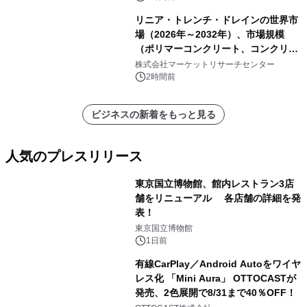
リニア・トレンチ・ドレインの世界市
場（2026年～2032年）、市場規模
（ポリマーコンクリート、コンクリー
ト、プラスチック、金属）・分析レポ
株式会社マーケットリサーチセンター
ートを発表
2時間前
ビジネスの新着をもっと見る
人気のプレスリリース
東京国立博物館、館内レストラン3店
舗をリニューアル 各店舗の詳細を発
表！
1
東京国立博物館
1日前
有線CarPlay／Android Autoをワイヤ
レス化 「Mini Aura」 OTTOCASTが
発売、2色展開で8/31まで40％OFF！
2