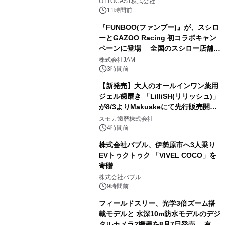
OTTOCAST株式会社
11時間前
『FUNBOO(ファンブー)』が、スシロ
ーとGAZOO Racing 初コラボキャン
ペーンに登場 全国のスシロー店舗で
3
GR 4車種の FUNBOO(ミニカー)付き
株式会社JAM
メニューが展開されます
3時間前
【新発売】大人のオールインワン薬用
ジェル歯磨き 「LilliSH(リリッシュ)」
が8/3よりMakuakeにて先行販売開
4
始！
スモカ歯磨株式会社
4時間前
株式会社バブル、伊勢原市へ3人乗り
EVトゥクトゥク 「VIVEL COCO」を
寄贈
5
株式会社バブル
9時間前
フィールドスリー、光学3倍ズーム搭
載モデルと 水深10m防水モデルのデジ
タルカメラ2機種を8月7日発売 有効