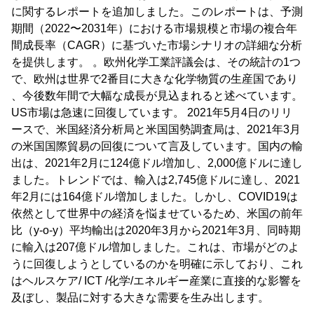
に関するレポートを追加しました。このレポートは、予測
期間（2022〜2031年）における市場規模と市場の複合年
間成長率（CAGR）に基づいた市場シナリオの詳細な分析
を提供します。 。欧州化学工業評議会は、その統計の1つ
で、欧州は世界で2番目に大きな化学物質の生産国であり
、今後数年間で大幅な成長が見込まれると述べています。
US市場は急速に回復しています。 2021年5月4日のリリ
ースで、米国経済分析局と米国国勢調査局は、2021年3月
の米国国際貿易の回復について言及しています。国内の輸
出は、2021年2月に124億ドル増加し、2,000億ドルに達し
ました。トレンドでは、輸入は2,745億ドルに達し、2021
年2月には164億ドル増加しました。しかし、COVID19は
依然として世界中の経済を悩ませているため、米国の前年
比（y-o-y）平均輸出は2020年3月から2021年3月、同時期
に輸入は207億ドル増加しました。これは、市場がどのよ
うに回復しようとしているのかを明確に示しており、これ
はヘルスケア/ ICT /化学/エネルギー産業に直接的な影響を
及ぼし、製品に対する大きな需要を生み出します。