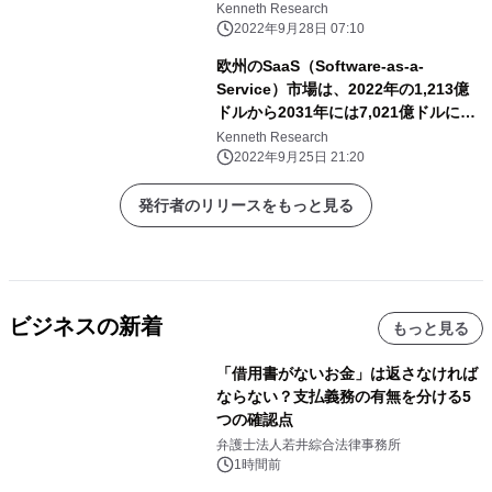
し、予測期間中のCAGRは18.82%に達
Kenneth Research
すると予測。
2022年9月28日 07:10
欧州のSaaS（Software-as-a-
Service）市場は、2022年の1,213億
ドルから2031年には7,021億ドルに達
し、予測期間中のCAGRは18.82%に達
Kenneth Research
すると予想。
2022年9月25日 21:20
発行者のリリースをもっと見る
ビジネスの新着
もっと見る
「借用書がないお金」は返さなければ
ならない？支払義務の有無を分ける5
つの確認点
弁護士法人若井綜合法律事務所
1時間前