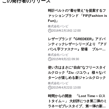
この発行者のリリース
時計ベルトの“着せ替え”を提案するフ
ァッションブランド 「FIF(Fashion is
Fun)」
株式会社バンビ
2016年2月19日 12:00
レザーブランド『GREDEER』アドバ
ンティックレザーシリーズより 『アド
バンL字ファスナー』登場 ブルー・
ワイン・ブラウン・グリーンの4色展
株式会社バンビ
開で販売開始
2015年9月2日 09:30
使い方はまさに“自由”なフリースタイ
ルクロック『Ziu -ジユウ-』 様々なパ
ターンが楽しめる新ジャンルクロック
株式会社バンビ
2015年4月22日 13:00
時間からの開放 「Lost Time～ロス
トタイム～」 大好評につき第二弾のミ
ラネーゼブレスタイプ、第一弾の新色