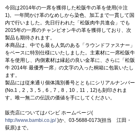
今回は2014年の一席を獲得した松阪牛の革を使用(※注
1)。一年間かけ革のなめしから染色、加工まで一貫して国
内で行いました。先日行われた「松阪肉牛共進会」でも
2015年の一席のチャンピオン牛の革を獲得しており、次
製品も期待されます。
本商品は、中でも最も人気のある「ラウンドファスナー」
をベースに特別仕様にいたしました。主素材に一席松阪牛
革を使用し、内側素材は縁起の良い金革に、さらに「松阪
牛 2014年 最優秀一席」の文字の入った桐箱に包装いたし
ます。
製品には従来通り個体識別番号とともにシリアルナンバー
(No.1，2，3，5，6，7，8，10，11，12)も刻印されま
す。唯一無二の伝説の価値を手にしてください。
販売店についてはバンビ ホームページ(
http://www.bambi.co.jp/
)か、03-5688-0173(担当 江田・
荻原)まで。