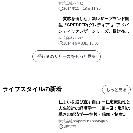
が同時発売
株式会社バンビ
2014年11月18日 11:30
「質感を愉しむ」新レザーブランド誕
生『GREDEER(グレディア)』 アドバ
ンティックレザーシリーズ、長財布・
二折財布・小銭入・名刺入の 4商品を
株式会社バンビ
発売
2014年9月30日 13:30
発行者のリリースをもっと見る
ライフスタイルの新着
もっと見る
住まいを選び直す自由 ー住宅流動性と
人生設計の経済学ー （第４回：取引の
重さの経済学──情報・信頼・制度を
PropTechはどう組み替えるか）｜
株式会社property technologies
PropTech-Lab
1時間前