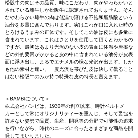
松阪牛の肉はその品質、味にこだわり、肉がやわらかいと
されている雌牛しか松阪牛に認定されておりません。そん
なやわらかい雌牛の肉は低温で溶ける不飽和脂肪酸という
油分を多量に含んでおります。実はこれが口に入れた時の
とろけるうまみの正体です。そしてこの油は皮にも多量に
含まれています。これはさとりを使用して頂くとわかるの
ですが、最初はあまり光沢のない皮の表面に体温や摩擦な
どの外的要因がかかると皮の中に含まれている油分が皮表
面に浮き出し、まるでエナメルの様な光沢が出ます。しか
も他の素材と違い、一度光沢を帯びた皮は決して曇ること
はない松阪牛のみが持つ特殊な皮の特長と言えます。
＜BAMBIについて＞
株式会社バンビは、1930年の創立以来、時計ベルトメー
カーとして常にオリジナリティーを重んじ、そして妥協を
許さない姿勢で品質、生産、開発等の分野で可能性の追求
を行いながら、時代のニーズに合ったさまざまな商品を開
発してまいりました。