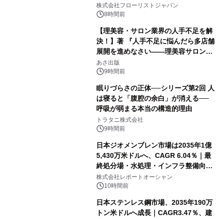
クレンジングPRO」を2026年8月6日
株式会社フローリストジャパン
発売
8時間前
【理美容・サロン業界の人手不足を解
決！】著 『人手不足に悩んだら多店舗
展開を進めなさい――理美容サロン
「多店舗展開」の教科書』2026年8月
あさ出版
24日（月）発売
9時間前
眠りづらさの正体──シリーズ第2回 人
は寝ると「腹腔の余白」が消える──
呼吸が弱まる本当の構造的理由
トラタニ株式会社
9時間前
日本ジオメンブレン市場は2035年1億
5,430万米ドルへ、CAGR 6.04％｜最
終処分場・水処理・インフラ整備向け
需要拡大
株式会社レポートオーシャン
10時間前
日本ステンレス鋼市場、2035年190万
トン米ドルへ成長｜CAGR3.47％、建