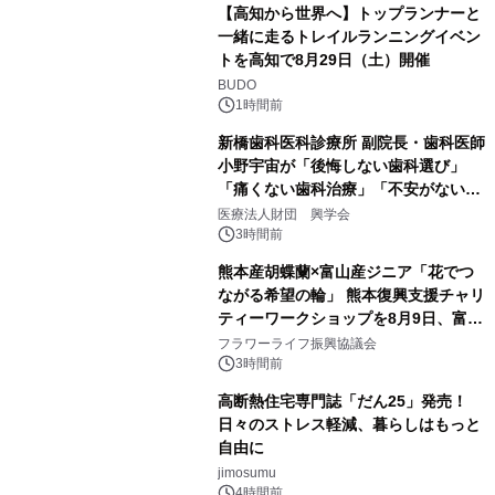
【高知から世界へ】トップランナーと
一緒に走るトレイルランニングイベン
トを高知で8月29日（土）開催
BUDO
1時間前
新橋歯科医科診療所 副院長・歯科医師
小野宇宙が「後悔しない歯科選び」
「痛くない歯科治療」「不安がない治
療計画」をテーマに専門監修
医療法人財団 興学会
3時間前
熊本産胡蝶蘭×富山産ジニア「花でつ
ながる希望の輪」 熊本復興支援チャリ
ティーワークショップを8月9日、富
山・射水で開催
フラワーライフ振興協議会
3時間前
高断熱住宅専門誌「だん25」発売！
日々のストレス軽減、暮らしはもっと
自由に
jimosumu
4時間前