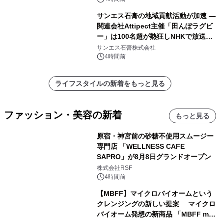
サンエス石膏の地域貢献活動が加速 ―
関連会社Attipect主催「田んぼラグビ
ー」は100名超が熱狂しNHKで放送さ
れました。
サンエス石膏株式会社
4時間前
ライフスタイルの新着をもっと見る
ファッション・美容の新着
もっと見る
原宿・神宮前の砂糖不使用スムージー
専門店 「WELLNESS CAFE
SAPRO」が8月8日グランドオープン
株式会社RSF
4時間前
【MBFF】マイクロバイオームという
クレンジングの新しい提案 マイクロ
バイオーム発想の新商品 「MBFF mb