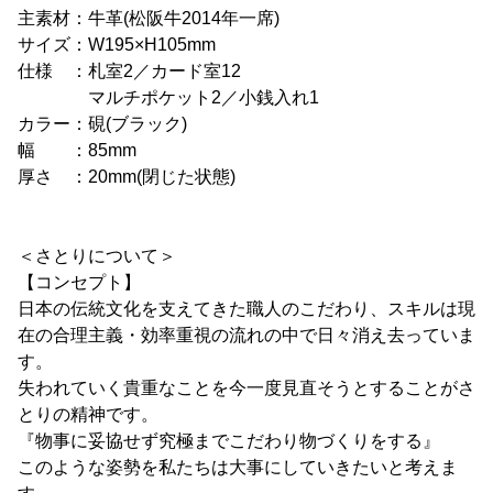
主素材：牛革(松阪牛2014年一席)
サイズ：W195×H105mm
仕様 ：札室2／カード室12
マルチポケット2／小銭入れ1
カラー：硯(ブラック)
幅 ：85mm
厚さ ：20mm(閉じた状態)
＜さとりについて＞
【コンセプト】
日本の伝統文化を支えてきた職人のこだわり、スキルは現
在の合理主義・効率重視の流れの中で日々消え去っていま
す。
失われていく貴重なことを今一度見直そうとすることがさ
とりの精神です。
『物事に妥協せず究極までこだわり物づくりをする』
このような姿勢を私たちは大事にしていきたいと考えま