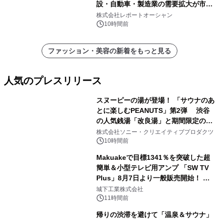
設・自動車・製造業の需要拡大が市場
を牽引
株式会社レポートオーシャン
10時間前
ファッション・美容の新着をもっと見る
人気のプレスリリース
スヌーピーの湯が登場！ 「サウナのあ
とに楽しむPEANUTS」第2弾 渋谷
の人気銭湯「改良湯」と期間限定のコ
1
ラボレーション サウナイキタイコラ
株式会社ソニー・クリエイティブプロダクツ
ボグッズも発売決定！
10時間前
Makuakeで目標1341％を突破した超
簡単＆小型テレビ用アンプ 「SW TV
Plus」8月7日より一般販売開始！ ケ
2
ーブル1本つなぐだけ、テレビの音が
城下工業株式会社
ぐっと豊かに
11時間前
帰りの渋滞を避けて「温泉＆サウナ」