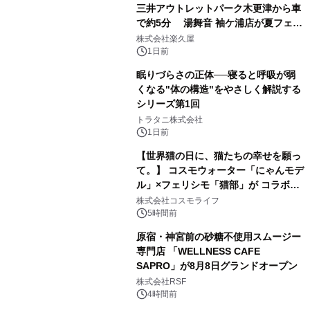
三井アウトレットパーク木更津から車
で約5分 湯舞音 袖ケ浦店が夏フェア
3
メニューを提供
株式会社楽久屋
1日前
眠りづらさの正体──寝ると呼吸が弱
くなる"体の構造"をやさしく解説する
シリーズ第1回
4
トラタニ株式会社
1日前
【世界猫の日に、猫たちの幸せを願っ
て。】 コスモウォーター「にゃんモデ
ル」×フェリシモ「猫部」が コラボキ
5
ャンペーンを実施
株式会社コスモライフ
5時間前
原宿・神宮前の砂糖不使用スムージー
専門店 「WELLNESS CAFE
SAPRO」が8月8日グランドオープン
6
株式会社RSF
4時間前