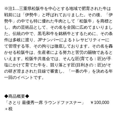
※注1…三重県松阪牛を中心とする地域で肥育された牛は
戦前には「伊勢牛」と呼ばれておりました。その後、「伊
勢牛」の中でも特に優れた牛肉として「松阪牛」を商標と
し、肉の芸術品として、その名を全国に広めてまいりまし
た。伝統の中で、黒毛和牛を銘柄牛とするために、その条
件は多岐に渡り、JPナンバーによるトレサビリティーに
て管理する等、その拘りは徹底しております。その名を轟
かせる松阪牛は、生産者による努力と苦労の賜物であると
いえます。松阪牛共進会では、そんな匠(育てる：匠)が手
塩にかけて育てた牛を、競り落とす匠(目利きの：匠)がそ
の研ぎ澄まされた目線で審査し、「一番の牛」を決める年
一回のイベントです。
◆商品概要◆
「さとり 最優秀一席 ラウンドファスナー」 ￥100,000
＋税