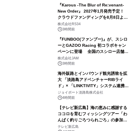
『Karous -The Blur of Re:venant-
New Order』 2027年1月発売予定！
クラウドファンディングを8月8日より
開始
株式会社RS34
3時間前
『FUNBOO(ファンブー)』が、スシロ
ーとGAZOO Racing 初コラボキャン
ペーンに登場 全国のスシロー店舗で
GR 4車種の FUNBOO(ミニカー)付き
株式会社JAM
メニューが展開されます
3時間前
海外販路とインバウンド観光誘致を拡
大 「淡路島アドベンチャーRIBライ
ド」× 「LINKTIVITY」システム連携を
開始！
ジョイポート淡路島株式会社
4時間前
【テレビ新広島】海の恵みに感謝する
ココロを育むフィッシングツアー「わ
んぱく釣りごろつられごろ」の参加小
学生を募集
テレビ新広島