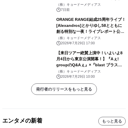
晴らしい夜に！」9 月 5 日開催の『埼
（株）キョードーメディアス
スタ花火』へ向け、直筆サイン入りレ
7日前
ターが公開
ORANGE RANGE結成25周年ライブ！
[Alexandros]とかりゆし58とともに
創る特別な一夜！ライブレポート公
開！「YOKOHAMA UNITE音楽祭
（株）キョードーメディアス
2026 presents ORANGE RANGE
2026年7月29日 17:00
【祝】25周年 ベストヒット・チャン
【来日ツアー絶賛上演中！いよいよ8
プルー」
月4日から東京公演開幕！】『Aぇ!
groupのQ&Aぇ』×『blast ブラス
ト！』 スペシャルコラボが実現！
（株）キョードーメディアス
8/1(土)13:35~ フジテレビで特別番組
2026年7月29日 10:00
の放送決定
発行者のリリースをもっと見る
エンタメの新着
もっと見る