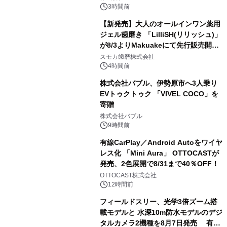
メニューが展開されます
3時間前
【新発売】大人のオールインワン薬用
ジェル歯磨き 「LilliSH(リリッシュ)」
が8/3よりMakuakeにて先行販売開
3
始！
スモカ歯磨株式会社
4時間前
株式会社バブル、伊勢原市へ3人乗り
EVトゥクトゥク 「VIVEL COCO」を
寄贈
4
株式会社バブル
9時間前
有線CarPlay／Android Autoをワイヤ
レス化 「Mini Aura」 OTTOCASTが
発売、2色展開で8/31まで40％OFF！
5
OTTOCAST株式会社
12時間前
フィールドスリー、光学3倍ズーム搭
載モデルと 水深10m防水モデルのデジ
タルカメラ2機種を8月7日発売 有効