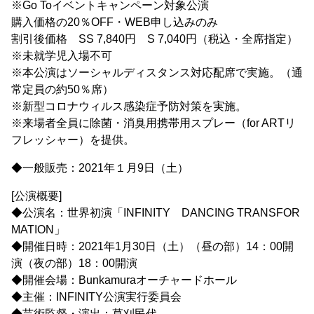
※Go Toイベントキャンペーン対象公演
購入価格の20％OFF・WEB申し込みのみ
割引後価格 SS 7,840円 S 7,040円（税込・全席指定）
※未就学児入場不可
※本公演はソーシャルディスタンス対応配席で実施。（通
常定員の約50％席）
※新型コロナウィルス感染症予防対策を実施。
※来場者全員に除菌・消臭用携帯用スプレー（for ARTリ
フレッシャー）を提供。
◆一般販売：2021年１月9日（土）
[公演概要]
◆公演名：世界初演「INFINITY DANCING TRANSFOR
MATION」
◆開催日時：2021年1月30日（土）（昼の部）14：00開
演（夜の部）18：00開演
◆開催会場：Bunkamuraオーチャードホール
◆主催：INFINITY公演実行委員会
◆芸術監督・演出：草刈民代