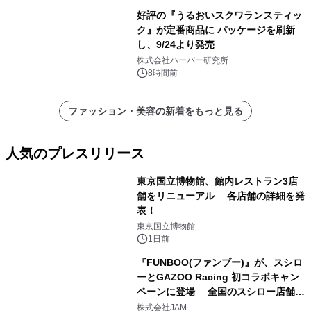
好評の『うるおいスクワランスティッ
ク』が定番商品に パッケージを刷新
し、9/24より発売
株式会社ハーバー研究所
8時間前
ファッション・美容の新着をもっと見る
人気のプレスリリース
東京国立博物館、館内レストラン3店
舗をリニューアル 各店舗の詳細を発
表！
1
東京国立博物館
1日前
『FUNBOO(ファンブー)』が、スシロ
ーとGAZOO Racing 初コラボキャン
ペーンに登場 全国のスシロー店舗で
2
GR 4車種の FUNBOO(ミニカー)付き
株式会社JAM