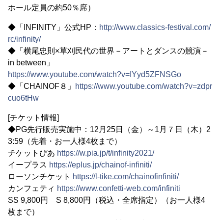
ホール定員の約50％席）
◆「INFINITY」公式HP：
http://www.classics-festival.com/
rc/infinity/
◆「横尾忠則×草刈民代の世界－アートとダンスの競演－
in between」
https://www.youtube.com/watch?v=IYyd5ZFNSGo
◆「CHAINOF８」
https://www.youtube.com/watch?v=zdpr
cuo6tHw
[チケット情報]
◆PG先行販売実施中：12月25日（金）～1月７日（木）2
3:59（先着・お一人様4枚まで）
チケットぴあ
https://w.pia.jp/t/infinity2021/
イープラス
https://eplus.jp/chainof-infiniti/
ローソンチケット
https://l-tike.com/chainofinfiniti/
カンフェティ
https://www.confetti-web.com/infiniti
SS 9,800円 S 8,800円（税込・全席指定）（お一人様4
枚まで）