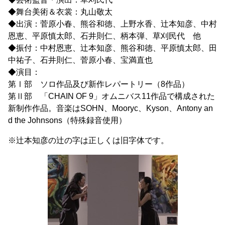
◆舞台美術＆衣裳：丸山敬太
◆出演：菅原小春、熊谷和徳、上野水香、辻本知彦、中村
恩恵、平原慎太郎、石井則仁、柄本弾、草刈民代 他
◆振付：中村恩恵、辻本知彦、熊谷和徳、平原慎太郎、田
中祐子、石井則仁、菅原小春、宝満直也
◆演目：
第Ⅰ部 ソロ作品及び新作レパートリー（8作品）
第Ⅱ部 「CHAIN OF 9」オムニバス11作品で構成された
新制作作品。音楽はSOHN、Mooryc、Kyson、Antony an
d the Johnsons（特殊録音使用）
※辻本知彦の辻の字は正しくは旧字体です。