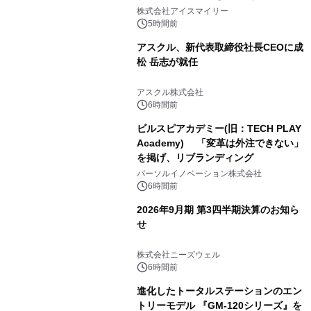
比較―自社に合う生成AIの選び方がわ
株式会社アイスマイリー
かる実践ガイド
5時間前
アスクル、新代表取締役社長CEOに成
松 岳志が就任
アスクル株式会社
6時間前
ビルスピアカデミー(旧：TECH PLAY
Academy) 「変革は外注できない」
を掲げ、リブランディング
パーソルイノベーション株式会社
6時間前
2026年9月期 第3四半期決算のお知ら
せ
株式会社ニーズウェル
6時間前
進化したトータルステーションのエン
トリーモデル 『GM-120シリーズ』を