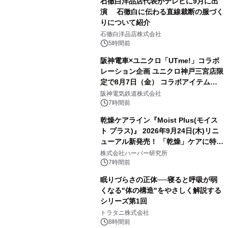
石徹白洋品店代表がテレビに9月に出
演 石徹白に伝わる直線裁断の服づく
りについて紹介
石徹白洋品店株式会社
5時間前
阪神電車×ユニクロ「UTme!」コラボ
レーション企画 ユニクロ神戸三宮店限
定で8月7日（金） コラボアイテムが
発売決定！
阪神電気鉄道株式会社
7時間前
乾燥ケアライン『Moist Plus(モイス
ト プラス)』 2026年9月24日(木)リニ
ューアル新発売！ 「乾燥」ケアに特化
し、ライン使いで潤いに満ちた肌へ
株式会社ハーバー研究所
7時間前
眠りづらさの正体──寝ると呼吸が弱
くなる"体の構造"をやさしく解説する
シリーズ第1回
トラタニ株式会社
8時間前