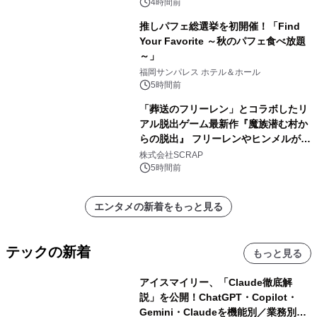
4時間前
推しパフェ総選挙を初開催！「Find
Your Favorite ～秋のパフェ食べ放題
～」
福岡サンパレス ホテル＆ホール
5時間前
「葬送のフリーレン」とコラボしたリ
アル脱出ゲーム最新作『魔族潜む村か
らの脱出』 フリーレンやヒンメルが武
器を手に魔族を見据える描き下ろしメ
株式会社SCRAP
インビジュアル公開
5時間前
エンタメの新着をもっと見る
テックの新着
もっと見る
アイスマイリー、「Claude徹底解
説」を公開！ChatGPT・Copilot・
Gemini・Claudeを機能別／業務別に