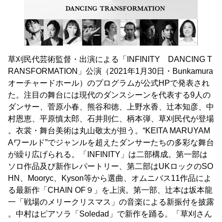
草刈民代芸術監督・出演による「INFINITY DANCING T
RANSFORMATION」公演（2021年1月30日・Bunkamura
オーチャードホール）のプログラムが公式HPで発表され
た。注目の舞台には現代のダンスシーンを代表する9人の
ダンサー、菅原小春、熊谷和徳、上野水香、辻本知彦、中
村恩恵、平原慎太郎、石井則仁、柄本弾、草刈民代が登場
。衣裳・舞台美術は丸山敬太が担う。“KEITA MARUYAM
Aワールド”でジャンルを超えたダンサーたちの多彩な舞台
が繰り広げられる。「INFINITY」は二部構成。第一部は
ソロ作品及び新作レパートリー、第二部はUKロックのSO
HN、Mooryc、Kyson等から選曲、オムニバス11作品によ
る最新作「CHAIN OF９」を上演。第一部、辻本は坂本龍
一「戦場のメリークリスマス」の音楽による新振付を披露
。中村はピアソラ「Soledad」で新作を踊る。「草刈さん