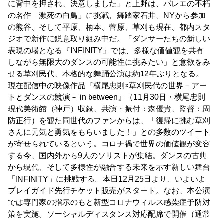
に背中を押され、決意しました」と上野は、バレエの不朽
の名作「瀕死の白鳥」に挑戦。舞踏家石井、NYから参加
の熊谷、そして平原、柄本、菅原、草刈も現在、都内スタ
ジオで新作に鋭意取り組み中だ。「ダンサーたちの新しい
表現の場となる『INFINITY』では、多様な価値観を共有
しながら無限大のダンスの可能性に挑みたい」と意欲をみ
せる草刈民代、本格的な舞踊公演は約12年ぶりとなる。
現在配信中の映像作品『横尾忠則×草刈民代の世界－アー
トとダンスの競演－ in between』（11月30日・横尾忠則
現代美術館（神戸）収録、共演・振付：森優貴、監督：周
防正行）を観た同世代のファンからは、「復帰に挑む草刈
さんに元気と勇気をもらいました！」との多数のツイート
が寄せられているという。コロナ禍で世界の価値観が変容
する今、国内外から9人のソリストが集結。ダンスの古典
から現代、そして多様性が融合する未来を示す新しい舞台
「INFINITY」に挑戦する。本日12月25日より、いよいよ
プレイガイド先行チケット販売がスタート。なお、本公演
では専門家の指示のもと新型コロナウィルス感染症予防対
策を実施。ソーシャルディスタンス対応配席で開催（通常