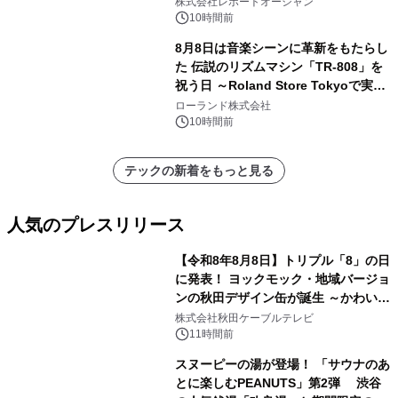
ー需要が成長を牽引
株式会社レポートオーシャン
10時間前
8月8日は音楽シーンに革新をもたらし
た 伝説のリズムマシン「TR-808」を
祝う日 ～Roland Store Tokyoで実機
を展示しての 記念キャンペーンを開
ローランド株式会社
催 英国ラジオ「NTS」の 特別プログ
10時間前
ラムや、「TR-808」を愛する伝説的
アーティストを フィーチャーしたアニ
テックの新着をもっと見る
メーションを公開～
人気のプレスリリース
【令和8年8月8日】トリプル「8」の日
に発表！ ヨックモック・地域バージョ
ンの秋田デザイン缶が誕生 ～かわいい
1
秋田犬の子犬と秋田の四季と名所を巡
株式会社秋田ケーブルテレビ
るパッケージ～ 9月1日(火)秋田県内で
11時間前
販売開始
スヌーピーの湯が登場！ 「サウナのあ
とに楽しむPEANUTS」第2弾 渋谷