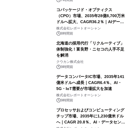
7時間前
コパッケージド・オプティクス
（CPO）市場、2035年28億8,700万米
ドルへ拡大、CAGR36.2％｜AIデータ
センター・高速光通信需要が成長を加
株式会社レポートオーシャン
速
8時間前
北海道の採用代行「リクルーティブ」
体制強化！富良野・ニセコの人手不足
を解消
クウカン株式会社
9時間前
データコンバータIC市場、2035年141
億米ドルへ成長｜CAGR6.4％、AI・
5G・IoT需要が市場拡大を加速
株式会社レポートオーシャン
9時間前
プロセッサおよびコンピューティング
チップ市場、2035年に1,230億米ドル
へ｜CAGR 20.8％、AI・データセンタ