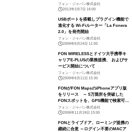
フォン・ジャパン株式会社
2013年3月7日 16:00
USBポートを搭載しプラグイン機能で
進化する Wi-Fiルーター「La Fonera
2.0」を発売開始
フォン・ジャパン株式会社
2009年6月24日 11:00
FON WIRELESSとドイツ大手携帯キ
ャリアE-PLUSの業務提携、 およびサ
ービス開始について
フォン・ジャパン株式会社
2009年6月11日 15:30
FONがFON MapsのiPhoneアプリ版
をリリース ～ 5万箇所を突破した
FONスポットを、GPS機能で検索可能
に ～
フォン・ジャパン株式会社
2008年11月19日 15:00
FONとライブドア、ローミング提携の
継続に合意 ～ログイン不要のMACア