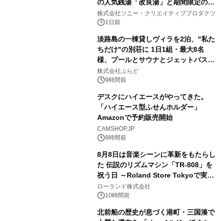
の人気銭湯「改良湯」と期間限定のコ
2
ラボレーション サウナイキタイコラ
株式会社ソニー・クリエイティブプロダクツ
ボグッズも発売決定！
1日前
淡路島の一棟貸しヴィラを2泊、"私た
ちだけ"の別荘に 1日1組・最大8名
様、プールとサウナとジェットバス付
3
きで Villa Mon Temps AWAJIの連泊
株式会社ぷらど
素泊りプラン
9時間前
デスクにハイエースがやってきた。
「ハイエース型ふせんホルダー」
Amazonで予約販売開始
4
CAMSHOP.JP
8時間前
8月8日は音楽シーンに革新をもたらし
た 伝説のリズムマシン「TR-808」を
祝う日 ～Roland Store Tokyoで実機
5
を展示しての 記念キャンペーンを開
ローランド株式会社
催 英国ラジオ「NTS」の 特別プログ
10時間前
ラムや、「TR-808」を愛する伝説的
北前船の歴史が息づく港町・三国湊で
アーティストを フィーチャーしたアニ