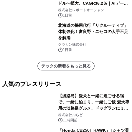
ドルへ拡大、CAGR36.2％｜AIデータ
センター・高速光通信需要が成長を加
株式会社レポートオーシャン
速
1日前
北海道の採用代行「リクルーティブ」
体制強化！富良野・ニセコの人手不足
を解消
クウカン株式会社
1日前
テックの新着をもっと見る
人気のプレスリリース
【淡路島】愛犬と一緒に過ごせる宿
で、一緒に泊まり、一緒にご飯 愛犬専
用の淡路島グルメ、ドッグランにミニ
1
プール グランピングとトレーラーハウ
株式会社ぷらど
スの2施設で
11時間前
「Honda CB250T HAWK」Tシャツ登