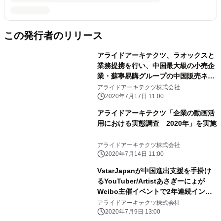
この発行者のリリース
アライドアーキテクツ、ラオックスと
業務提携を行い、中国最大級の小売企
業・蘇寧易購グループの中国販売ネッ
トワークを活用した中国向け販売パッ
アライドアーキテクツ株式会社
ケージを提供開始
2020年7月17日 11:00
アライドアーキテクツ「企業の動画活
用における実態調査 2020年」を実施
アライドアーキテクツ株式会社
2020年7月14日 11:00
VstarJapanが中国進出支援を手掛け
るYouTuber/Artistあさぎーにょが
Weibo主催イベントで2年連続インフ
ルエンサー部門賞を受賞！
アライドアーキテクツ株式会社
2020年7月9日 13:00