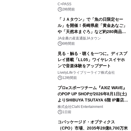
C×PASS
2時間前
「ＪＡタウン」で「魚の日限定セー
ル」を開催！長崎県産「黄金あなご」
や「天然本まぐろ」など約280商品を
販売！～毎月１０日の定例企画～
JA全農の産直通販JAタウン
6時間前
見る・触る・聴くを一つに。ディスプ
レイ搭載「LL05」ワイヤレスイヤホ
ンで音楽体験をアップデート
LivelyLifeライブリーライフ株式会社
12時間前
プロeスポーツチーム『AXIZ WAVE』
のPOP UP SHOPが2026年8月1日(土)
よりSHIBUYA TSUTAYA 6階 IP書店で
開催決定！！
株式会社ClaN Entertainment
1日前
コパッケージド・オプティクス
（CPO）市場、2035年28億8,700万米