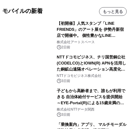
モバイルの新着
もっと見る
【初開催】人気スタンプ「LINE
FRIENDS」のアート展を 伊勢丹新宿
店で開催中。 個性豊かなLINE
FRIENDSの仲間たちが インテリアア
株式会社アートスペース
ートとして新たな魅力を発信。
2日前
NTTドコモビジネス、チリ国営銅公社
(CODELCO)とIOWN(R) APNを活用し
た銅鉱山遠隔オペレーション高度化に
向けた調査・実証を開始
NTTドコモビジネス株式会社
3日前
子どもから高齢者まで、誰もが利用で
きる 自治体給付サービスを提供開始
～EYE-Portal(R)による15歳未満の本
人認証と デジタルデバイド対策で実現
株式会社NTTデータ関西
～
3日前
「乗換案内」アプリ、 マルチモーダル