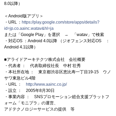
8.0以降）
＜Android版アプリ＞
・URL ：
https://play.google.com/store/apps/details?
id=jp.co.aainc.watav&hl=ja
または「Google Play」を選択 → 「watav」で検索
・対応OS ：Android 4.0以降 （ジオフェンス対応OS ：
Android 4.1以降）
■アライドアーキテクツ株式会社 会社概要
・代表者 ： 代表取締役社長 中村 壮秀
・本社所在地 ： 東京都渋谷区恵比寿一丁目19-15 ウノ
サワ東急ビル4階
・URL ：
http://www.aainc.co.jp/
・設立 ： 2005年8月30日
・事業内容 ： SNSプロモーション総合支援プラットフ
ォーム「モニプラ」の運営、
アドテクノロジーサービスの提供 等