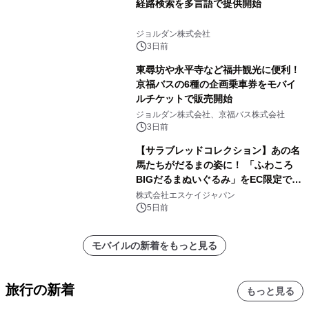
経路検索を多言語で提供開始
ジョルダン株式会社
3日前
東尋坊や永平寺など福井観光に便利！
京福バスの6種の企画乗車券をモバイ
ルチケットで販売開始
ジョルダン株式会社、京福バス株式会社
3日前
【サラブレッドコレクション】あの名
馬たちがだるまの姿に！ 「ふわころ
BIGだるまぬいぐるみ」をEC限定で受
注販売開始
株式会社エスケイジャパン
5日前
モバイルの新着をもっと見る
旅行の新着
もっと見る