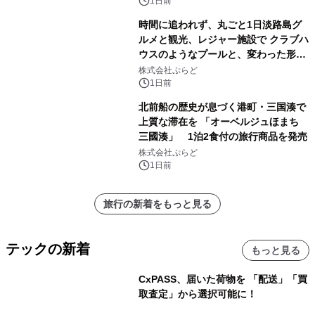
1日前
時間に追われず、丸ごと1日淡路島グ
ルメと観光、レジャー施設で クラブハ
ウスのようなプールと、変わった形の
サウナも 「THE BOXY AWAJI」のお
株式会社ぷらど
得な素泊まり連泊プランで
1日前
北前船の歴史が息づく港町・三国湊で
上質な滞在を 「オーベルジュほまち
三國湊」 1泊2食付の旅行商品を発売
株式会社ぷらど
1日前
旅行の新着をもっと見る
テックの新着
もっと見る
CxPASS、届いた荷物を 「配送」「買
取査定」から選択可能に！