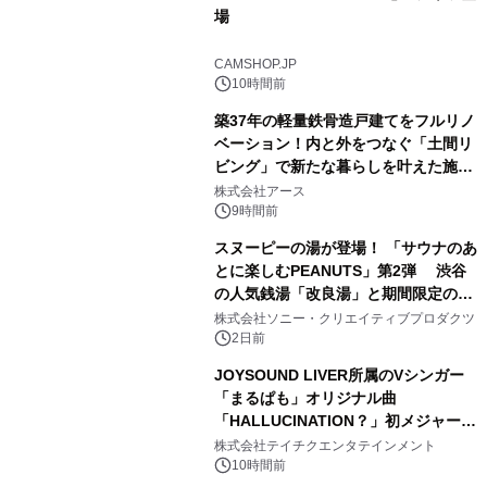
場
2
CAMSHOP.JP
10時間前
築37年の軽量鉄骨造戸建てをフルリノ
ベーション！内と外をつなぐ「土間リ
ビング」で新たな暮らしを叶えた施工
3
事例を株式会社アースが公開
株式会社アース
9時間前
スヌーピーの湯が登場！ 「サウナのあ
とに楽しむPEANUTS」第2弾 渋谷
の人気銭湯「改良湯」と期間限定のコ
4
ラボレーション サウナイキタイコラ
株式会社ソニー・クリエイティブプロダクツ
ボグッズも発売決定！
2日前
JOYSOUND LIVER所属のVシンガー
「まるぱも」オリジナル曲
「HALLUCINATION？」初メジャー配
5
信リリース決定！
株式会社テイチクエンタテインメント
10時間前