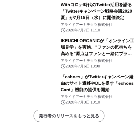
Withコロナ時代のTwitter活用を語る
「Twitterキャンペーン戦略会議2020
夏」が7月15日（水）に開催決定
アライドアーキテクツ株式会社
2020年7月7日 11:10
IKEUCHI ORGANICが「オンライン工
場見学」を実施、”ファンの気持ちを
高める”原点はファンと一緒にブラン
ドを創るという想い
アライドアーキテクツ株式会社
2020年7月6日 13:00
「echoes」がTwitterキャンペーン経
由のサイト遷移やDLを促す「echoes
Card」機能の提供を開始
アライドアーキテクツ株式会社
2020年7月3日 10:10
発行者のリリースをもっと見る