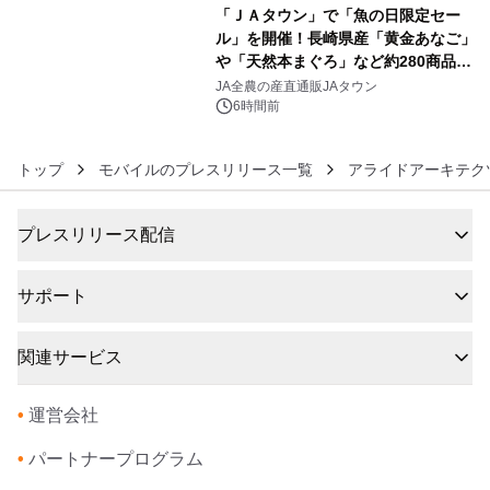
「ＪＡタウン」で「魚の日限定セー
ル」を開催！長崎県産「黄金あなご」
や「天然本まぐろ」など約280商品を
6
販売！～毎月１０日の定例企画～
JA全農の産直通販JAタウン
6時間前
トップ
モバイルのプレスリリース一覧
アライドアーキテク
プレスリリース配信
サポート
関連サービス
•
運営会社
•
パートナープログラム