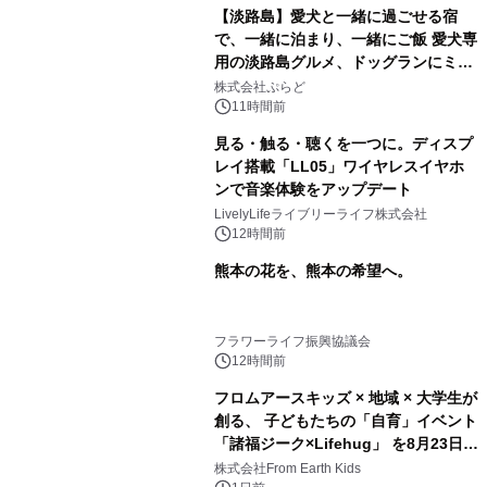
【淡路島】愛犬と一緒に過ごせる宿
で、一緒に泊まり、一緒にご飯 愛犬専
用の淡路島グルメ、ドッグランにミニ
プール グランピングとトレーラーハウ
株式会社ぷらど
スの2施設で
11時間前
見る・触る・聴くを一つに。ディスプ
レイ搭載「LL05」ワイヤレスイヤホ
ンで音楽体験をアップデート
LivelyLifeライブリーライフ株式会社
12時間前
熊本の花を、熊本の希望へ。
フラワーライフ振興協議会
12時間前
フロムアースキッズ × 地域 × 大学生が
創る、 子どもたちの「自育」イベント
「諸福ジーク×Lifehug」 を8月23日
(日)開催
株式会社From Earth Kids