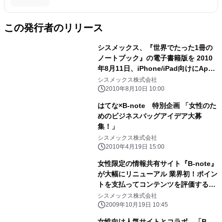
この発行者のリリース
シスメックス、『世界でたった1冊の
ノートブック』の電子書籍版を 2010
年8月11日、iPhone/iPad向けにApp
Storeにて発売開始
シスメックス株式会社
2010年8月10日 10:00
はてな×B-note 特別企画 「女性のた
めのビジネスバッグアイデア大募
集！」
シスメックス株式会社
2010年4月19日 15:00
女性限定の情報共有サイト『B-note』
が大幅にリニューアル 業界初！ポイン
トを支払ってコンテンツを評価する仕
組みを導入
シスメックス株式会社
2009年10月19日 10:45
女性向け人気サイトとコラボ。「B-