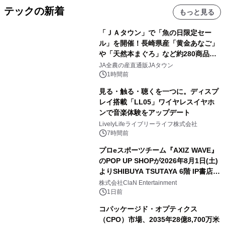
テックの新着
もっと見る
「ＪＡタウン」で「魚の日限定セー
ル」を開催！長崎県産「黄金あなご」
や「天然本まぐろ」など約280商品を
販売！～毎月１０日の定例企画～
JA全農の産直通販JAタウン
1時間前
見る・触る・聴くを一つに。ディスプ
レイ搭載「LL05」ワイヤレスイヤホ
ンで音楽体験をアップデート
LivelyLifeライブリーライフ株式会社
7時間前
プロeスポーツチーム『AXIZ WAVE』
のPOP UP SHOPが2026年8月1日(土)
よりSHIBUYA TSUTAYA 6階 IP書店で
開催決定！！
株式会社ClaN Entertainment
1日前
コパッケージド・オプティクス
（CPO）市場、2035年28億8,700万米