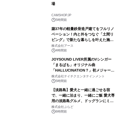
場
1
CAMSHOP.JP
5時間前
築37年の軽量鉄骨造戸建てをフルリノ
ベーション！内と外をつなぐ「土間リ
ビング」で新たな暮らしを叶えた施工
2
事例を株式会社アースが公開
株式会社アース
4時間前
JOYSOUND LIVER所属のVシンガー
「まるぱも」オリジナル曲
「HALLUCINATION？」初メジャー配
3
信リリース決定！
株式会社テイチクエンタテインメント
5時間前
【淡路島】愛犬と一緒に過ごせる宿
で、一緒に泊まり、一緒にご飯 愛犬専
用の淡路島グルメ、ドッグランにミニ
4
プール グランピングとトレーラーハウ
株式会社ぷらど
スの2施設で
6時間前