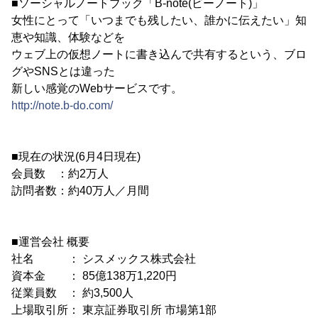
■ソーシャルノートブック「B-note(ビーノート)」
女性にとって「いつまでも残したい、誰かに伝えたい」知
恵や知識、体験などを
ウェブ上の仮想ノートに書き込んで共有するという、ブロ
グやSNSとは違った
新しい感覚のWebサービスです。
http://note.b-do.com/
■現在の状況(6月4日現在)
会員数 ：約2万人
訪問者数：約40万人／月間
■運営会社 概要
社名 ： シスメックス株式会社
資本金 ： 85億138万1,220円
従業員数 ： 約3,500人
上場取引所： 東京証券取引所 市場第1部