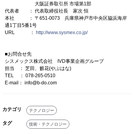
大阪証券取引所 市場第1部
代表者 ： 代表取締役社長 家次 恒
本社 ： 〒651-0073 兵庫県神戸市中央区脇浜海岸
通1丁目5番1号
URL ：
http://www.sysmex.co.jp/
■お問合せ先
シスメックス株式会社 IVD事業企画グループ
担当 ： 芝田、籔花(やぶはな)
TEL ： 078-265-0510
E-mail： info@b-do.com
カテゴリ
テクノロジー
タグ
技術・テクノロジー