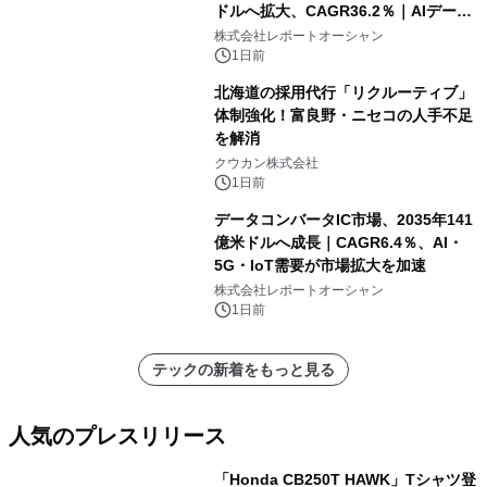
ドルへ拡大、CAGR36.2％｜AIデータ
センター・高速光通信需要が成長を加
株式会社レポートオーシャン
速
1日前
北海道の採用代行「リクルーティブ」
体制強化！富良野・ニセコの人手不足
を解消
クウカン株式会社
1日前
データコンバータIC市場、2035年141
億米ドルへ成長｜CAGR6.4％、AI・
5G・IoT需要が市場拡大を加速
株式会社レポートオーシャン
1日前
テックの新着をもっと見る
人気のプレスリリース
「Honda CB250T HAWK」Tシャツ登