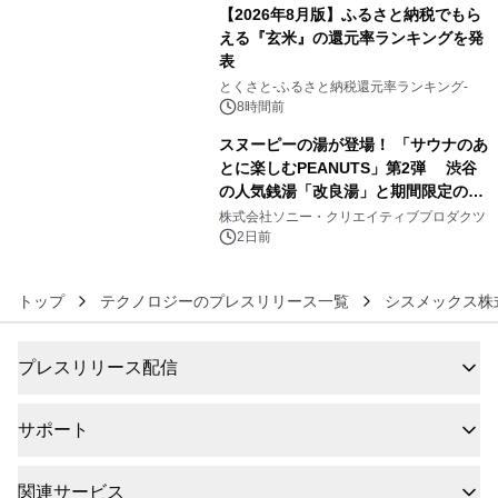
【2026年8月版】ふるさと納税でもら
える『玄米』の還元率ランキングを発
表
5
とくさと-ふるさと納税還元率ランキング-
8時間前
スヌーピーの湯が登場！ 「サウナのあ
とに楽しむPEANUTS」第2弾 渋谷
の人気銭湯「改良湯」と期間限定のコ
6
ラボレーション サウナイキタイコラ
株式会社ソニー・クリエイティブプロダクツ
ボグッズも発売決定！
2日前
トップ
テクノロジーのプレスリリース一覧
シスメックス株
プレスリリース配信
サポート
関連サービス