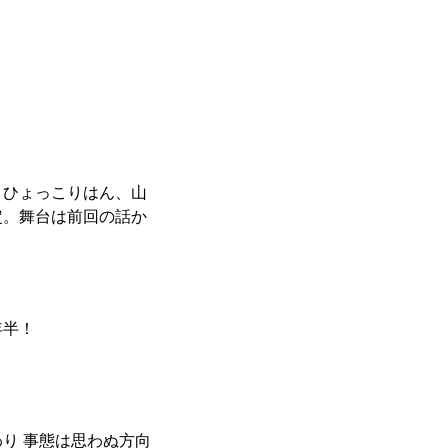
、ひょっこりはん、山
定。舞台は前回の話か
年半！
り 事態は思わぬ⽅向