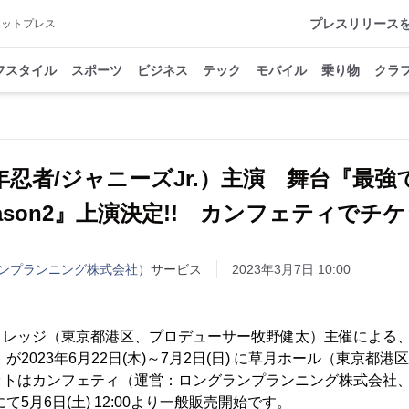
プレスリリース
アットプレス
フスタイル
スポーツ
ビジネス
テック
モバイル
乗り物
クラ
忍者/ジャニーズJr.）主演 舞台『最
eason2』上演決定!! カンフェティでチ
ンプランニング株式会社）
サービス
2023年3月7日 10:00
ィレッジ（東京都港区、プロデューサー牧野健太）主催による
2』が2023年6⽉22⽇(⽊)～7⽉2⽇(⽇) に草⽉ホール（東京都港
ットはカンフェティ（運営：ロングランプランニング株式会社
て5月6日(土) 12:00より一般販売開始です。