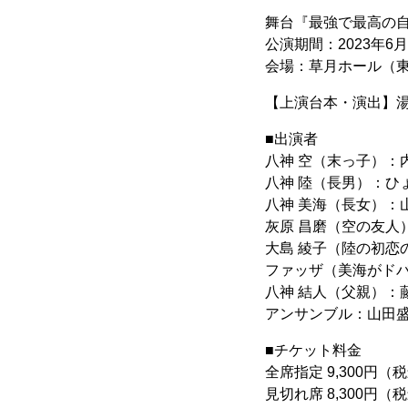
舞台『最強で最⾼の⾃慢
公演期間：2023年6⽉2
会場：草⽉ホール（東
【上演台本・演出】
■出演者
⼋神 空（末っ⼦）：内
⼋神 陸（⻑男）：ひ
⼋神 美海（⻑⼥）：
灰原 昌磨（空の友⼈）
大島 綾子（陸の初恋
ファッザ（美海がドバ
⼋神 結⼈（⽗親）：
アンサンブル：⼭⽥
■チケット料金
全席指定 9,300円（
⾒切れ席 8,300円（