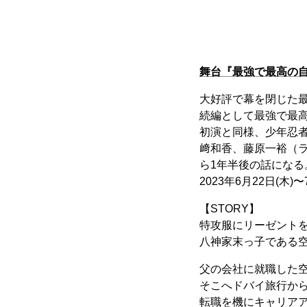
舞台『最強で最⾼の⾃慢
大好評で幕を閉じた
続編として最強で最高の
初演と同様、少年忍
﨑和香、藤原一裕（
ら1年半後の話になる
2023年6月22日(木
【STORY】
特攻服にリーゼント
⼋神家末っ⼦である
⽗の会社に就職した
そこへドバイ旅⾏か
転職を機にキャリア