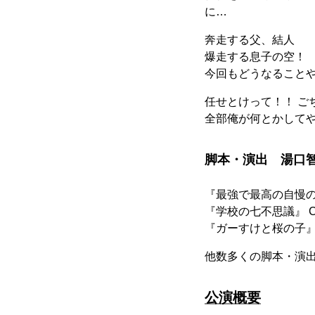
に…
奔⾛する⽗、結⼈
爆⾛する息⼦の空！
今回もどうなること
任せとけって！！ ご
全部俺が何とかしてや
脚本・演出 湯⼝智
『最強で最⾼の⾃慢の
『学校の七不思議』 C
『ガーすけと桜の⼦
他数多くの脚本・演
公演概要