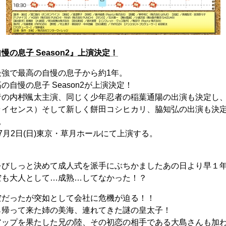
の息⼦ Season2』上演決定！
最強で最高の自慢の息子から約1年。
自慢の息子 Season2が上演決定！
者の内村颯太主演、同じく少年忍者の稲葉通陽の出演も決定し
ライセンス）そして新しく餅田コシヒカリ、脇知弘の出演も決
。
)〜7月2日(日)東京・草月ホールにて上演する。
をびしっと決めて成⼈式を派⼿にぶちかましたあの⽇より早１
空も⼤⼈として…成熟…してなかった！？
空だったが突如として会社に危機が迫る！！
ら帰って来た姉の美海、連れてきた謎の皇太⼦！
アップを果たした兄の陸、その初恋の相⼿である⼤島さんも加わ