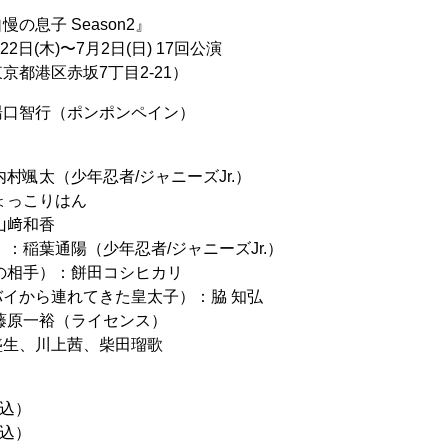
の息⼦ Season2』
2⽇(⽊)〜7⽉2⽇(⽇) 17回公演
京都港区赤坂7丁目2-21）
湯⼝智⾏（ポンポンペイン）
村颯太（少年忍者/ジャニーズJr.）
ょっこりはん
⼭﨑和⾹
：稲葉通陽（少年忍者/ジャニーズJr.）
の相手）：餅⽥コシヒカリ
イから連れてきた皇太子）：脇 知弘
藤原⼀裕（ライセンス）
盛⽣、川上茜、柴⽥瑠歌
税込）
税込）