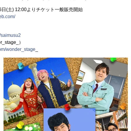
日(土) 12:00よりチケット一般販売開始
web.com/
p/saimusu2
r_stage_）
.com/wonder_stage
_