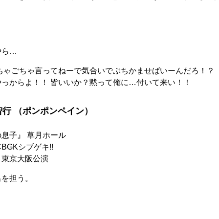
やら…
ちゃごちゃ⾔ってねーで気合いでぶちかませばいーんだろ！？
っからよ！！ 皆いいか？黙って俺に…付いて来い！！
⾏ （ポンポンペイン）
息⼦』 草⽉ホール
BGKシブゲキ!!
』東京⼤阪公演
出を担う。