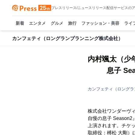
プレスリリース/ニュースリリース配信サービスの
新着
エンタメ
グルメ
旅行
ファッション・美容
ライ
カンフェティ（ロングランプランニング株式会社）
内村颯太（少年
息⼦ S
カンフェティ（ロングラ
株式会社ワンダーヴ
⾃慢の息⼦ Season
上演されます。チケ
取締役：榑松 大剛）に